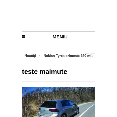
MENIU
Noutăţi
•
Nokian Tyres primește 150 mil.
euro de la BEI pentru fabrica de anvelope
cu emisii zero de la Oradea
teste maimute