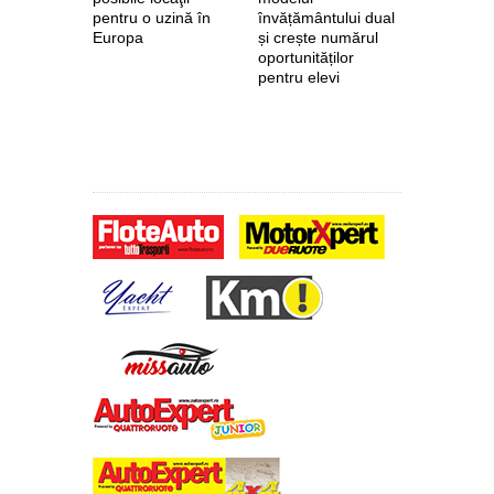
pentru o uzină în
învățământului dual
euro de l
Europa
și crește numărul
pentru fab
oportunităților
anvelope 
pentru elevi
zero de l