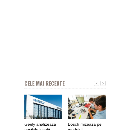
CELE MAI RECENTE
Geely analizează
Bosch mizează pe
Nokian Ty
posibile locaţii
modelul
primește 