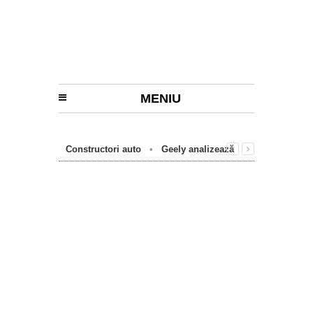
MENIU
Constructori auto
•
Geely analizează
posibile locaţii pentru o uzină în Europa