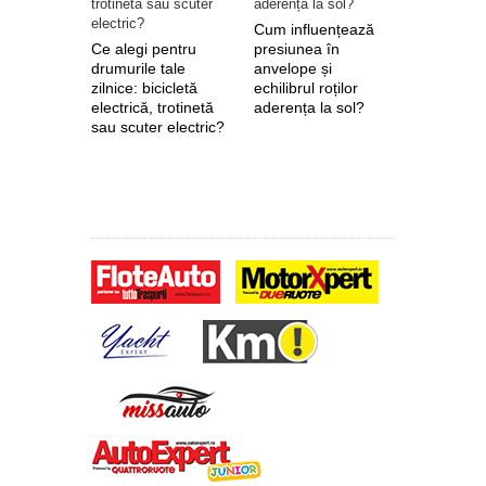
Cum influențează
5 defecțiu
Ce alegi pentru
presiunea în
frecvente 
drumurile tale
anvelope și
pompelor 
zilnice: bicicletă
echilibrul roților
dințate
electrică, trotinetă
aderența la sol?
sau scuter electric?