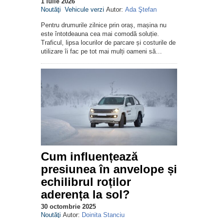
1 iulie 2026
Noutăţi
Vehicule verzi
Autor:
Ada Ştefan
Pentru drumurile zilnice prin oraș, mașina nu
este întotdeauna cea mai comodă soluție.
Traficul, lipsa locurilor de parcare și costurile de
utilizare îi fac pe tot mai mulți oameni să…
Cum influențează
presiunea în anvelope și
echilibrul roților
aderența la sol?
30 octombrie 2025
Noutăţi
Autor:
Doinita Stanciu