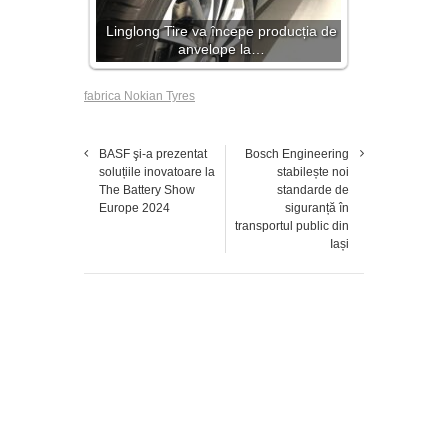
Linglong Tire va începe producția de
anvelope la…
fabrica Nokian Tyres
BASF şi-a prezentat
Bosch Engineering
soluțiile inovatoare la
stabilește noi
The Battery Show
standarde de
Europe 2024
siguranță în
transportul public din
Iași