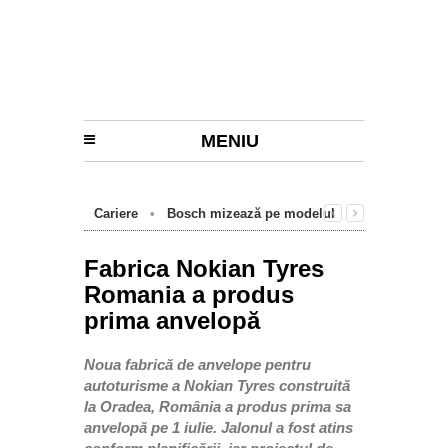
MENIU
Cariere
•
Bosch mizează pe modelul
învățământului dual și crește numărul
oportunităților pentru elevi
Fabrica Nokian Tyres
Romania a produs
prima anvelopă
Noua fabrică de anvelope pentru
autoturisme a Nokian Tyres construită
la Oradea, România a produs prima sa
anvelopă pe 1 iulie. Jalonul a fost atins