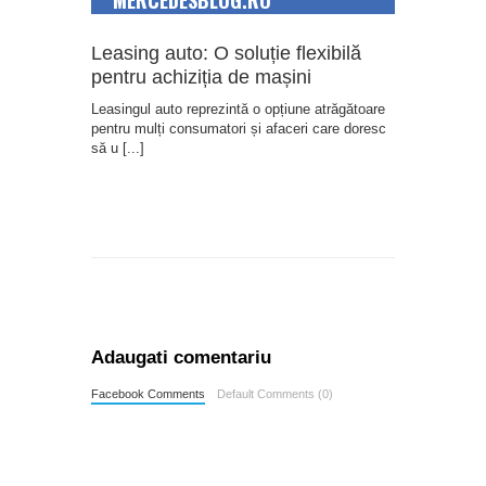
MERCEDESBLOG.RO
Leasing auto: O soluție flexibilă
pentru achiziția de mașini
Leasingul auto reprezintă o opțiune atrăgătoare
pentru mulți consumatori și afaceri care doresc
să u
[...]
Adaugati comentariu
Facebook Comments
Default Comments (0)