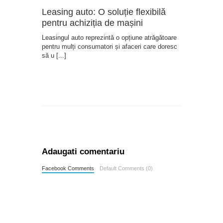
Leasing auto: O soluție flexibilă
pentru achiziția de mașini
Leasingul auto reprezintă o opțiune atrăgătoare
pentru mulți consumatori și afaceri care doresc
să u
[...]
Adaugati comentariu
Facebook Comments
Default Comments (0)