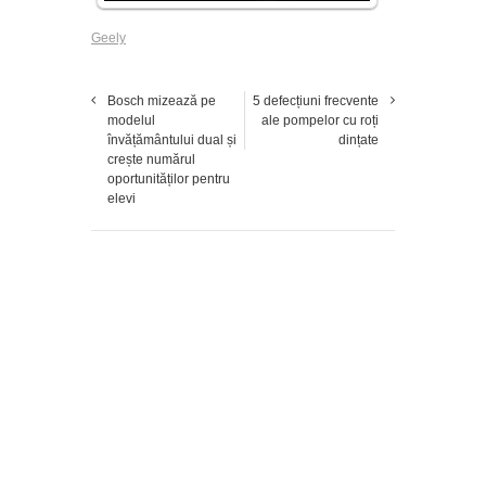
Geely
Bosch mizează pe
5 defecțiuni frecvente
modelul
ale pompelor cu roți
învățământului dual și
dințate
crește numărul
oportunităților pentru
elevi