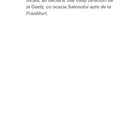
locală, au declarat mai mulţi directori de
la Geely, cu ocazia Salonului auto de la
Frankfurt.