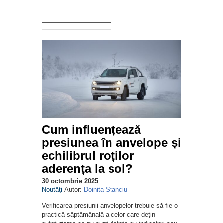
Cum influențează
presiunea în anvelope și
echilibrul roților
aderența la sol?
30 octombrie 2025
Noutăţi
Autor:
Doinita Stanciu
Verificarea presiunii anvelopelor trebuie să fie o
practică săptămânală a celor care dețin