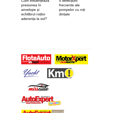
Cum influențează
5 defecțiuni
posibile lo
presiunea în
frecvente ale
pentru o u
anvelope și
pompelor cu roți
Europa
echilibrul roților
dințate
aderența la sol?