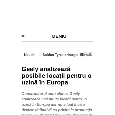
MENIU
Noutăţi
•
Nokian Tyres primește 150 mil.
euro de la BEI pentru fabrica de anvelope
cu emisii zero de la Oradea
Geely analizează
posibile locaţii pentru o
uzină în Europa
Constructorul auto chinez Geely
analizează mai multe locaţii pentru o
uzină în Europa dar nu a luat încă o
decizie definitivă cu privire la producţia