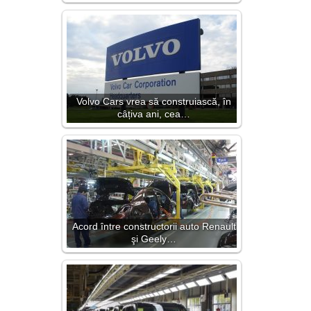
Volvo Cars vrea să construiască, în
câțiva ani, cea…
Acord între constructorii auto Renault
şi Geely…