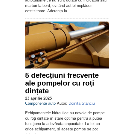
autoturisme ce nu sunt dotate cu indicatori sau
martori la bord, evitând astfel neplăceri
costisitoare. Aderența la…
5 defecțiuni frecvente
ale pompelor cu roți
dințate
23 aprilie 2025
Componente auto
Autor:
Doinita Stanciu
Echipamentele hidraulice au nevoie de pompe
cu roți dințate în stare optimă pentru a putea
funcționa la adevărata capacitate. La fel ca
orice echipament, și aceste pompe se pot