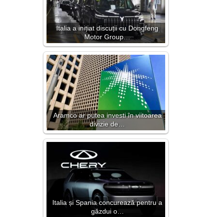
Italia a inițiat discuții cu Dongfeng
Motor Group…
Aramco ar putea investi în viitoarea
divizie de…
Italia și Spania concurează pentru a
găzdui o…