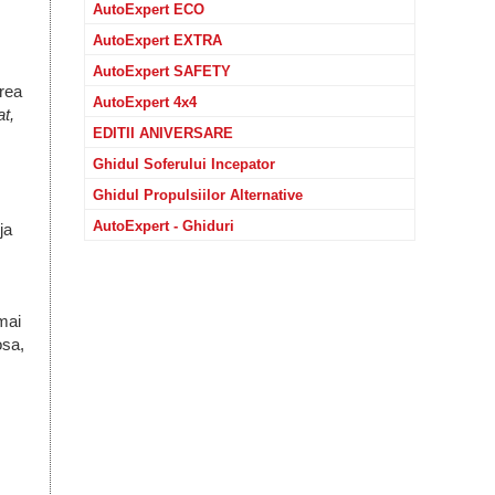
AutoExpert ECO
AutoExpert EXTRA
AutoExpert SAFETY
erea
AutoExpert 4x4
t,
EDITII ANIVERSARE
Ghidul Soferului Incepator
Ghidul Propulsiilor Alternative
AutoExpert - Ghiduri
ja
mai
osa,