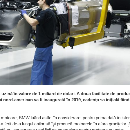
zină în valore de 1 miliard de dolari. A doua facilitate de produc
i nord-american va fi inaugurată în 2019, cadenţa sa iniţială fiind
u motoare, BMW luând astfel în considerare, pentru prima dată în istor
rit de-a lungul anilor să îşi producă motoarele în afara graniţelor ţă
ată cu inaugurarea unei linii de asamblare pentru motoare cu patru