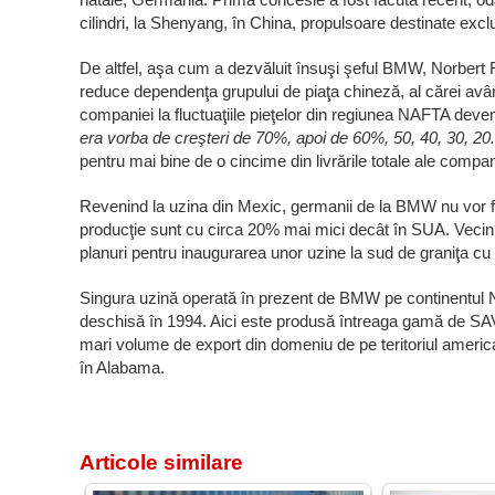
cilindri, la Shenyang, în China, propulsoare destinate excl
De altfel, aşa cum a dezvăluit însuşi şeful BMW, Norbert Re
reduce dependenţa grupului de piaţa chineză, al cărei avân
companiei la fluctuaţiile pieţelor din regiunea NAFTA deve
era vorba de creşteri de 70%, apoi de 60%, 50, 40, 30, 20. 
pentru mai bine de o cincime din livrările totale ale compan
Revenind la uzina din Mexic, germanii de la BMW nu vor fi 
producţie sunt cu circa 20% mai mici decât în SUA. Vecinii
planuri pentru inaugurarea unor uzine la sud de graniţa cu 
Singura uzină operată în prezent de BMW pe continentul 
deschisă în 1994. Aici este produsă întreaga gamă de SAV-
mari volume de export din domeniu de pe teritoriul americ
în Alabama.
Articole similare