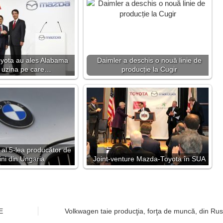
yota au ales Alabama
Daimler a deschis o nouă linie de
 uzina pe care…
producție la Cugir
l 5-lea producător de
ni din Ungaria
Joint-venture Mazda-Toyota în SUA
E
Volkwagen taie producţia, forţa de muncă, din Rus