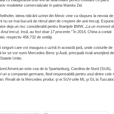
usiv modelelor comercializate în patria Marelui Zid.
ithofer, ideea ridicării uzinei din Mexic vine ca răspuns la nevoia de
t nu se mai bucură de ritmul alert de creştere din anii trecuţi. Expun
nise deja un risc considerabil pentru finanţele BMW.
„La un moment da
Anul trecut, însă, au fost doar 17 procente.”
În 2014, China a contat
iei, respectiv 456.732 de unităţi.
singurii care vor inaugura o uzină în această ţară, unde costurile de
 lor se vor numi Mercedes-Benz şi Audi, principalii rivali anunţând de
Statele Unite.
Nord American este cea de la Spartanburg, Carolina de Nord (SUA),
uri a companiei germane, fiind responsabilă pentru unul dintre cele 
an. Rivalii de la Mercedes produc şi ei SUV-urile ML şi GL la Tuscalo