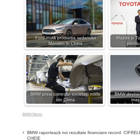
Ford mută producția sedanului
Mazda și To
Mondeo în China
pentru
BMW preia controlul societăţii mixte
BMW devine a
din China
maşi
BMW Mexic
BMW raportează noi rezultate financiare record. CIFREL
CHEIE