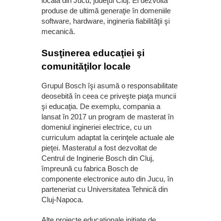
locală din Jucu, judeţul Cluj. El dezvoltă
produse de ultimă generaţie în domeniile
software, hardware, ingineria fiabilităţii şi
mecanică.
Susţinerea educaţiei şi
comunităţilor locale
Grupul Bosch îşi asumă o responsabilitate
deosebită în ceea ce priveşte piaţa muncii
şi educaţia. De exemplu, compania a
lansat în 2017 un program de masterat în
domeniul ingineriei electrice, cu un
curriculum adaptat la cerinţele actuale ale
pieţei. Masteratul a fost dezvoltat de
Centrul de Inginerie Bosch din Cluj,
împreună cu fabrica Bosch de
componente electronice auto din Jucu, în
parteneriat cu Universitatea Tehnică din
Cluj-Napoca.
Alte proiecte educaţionale iniţiate de