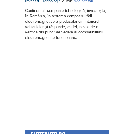
Investiții
Tehnologie
Autor:
Ada Ştefan
Continental, companie tehnologică, investește,
în România, în testarea compatibilității
electromagnetice a produselor din interiorul
vehiculelor și răspunde, astfel, nevoii de a
verifica din punct de vedere al compatibilității
electromagnetice funcționarea…