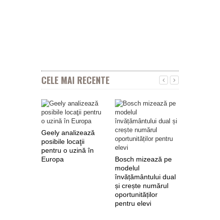
CELE MAI RECENTE
Geely analizează
posibile locaţii
pentru o uzină în
Europa
Bosch mizează pe
Nokian Ty
modelul
primește 
învățământului dual
euro de l
și crește numărul
pentru fab
oportunităților
anvelope 
pentru elevi
zero de l