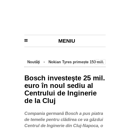
MENIU
Noutăţi
•
Nokian Tyres primește 150 mil.
euro de la BEI pentru fabrica de anvelope
cu emisii zero de la Oradea
Bosch investeşte 25 mil.
euro în noul sediu al
Centrului de Inginerie
de la Cluj
Compania germană Bosch a pus piatra
de temelie pentru clădirea ce va găzdui
Centrul de Inginerie din Cluj-Napoca, o