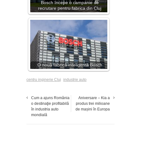
Bosch începe o campanie de
recrutare pentru fabrica din Cluj
O nouă fabrică inteligentă Bosch
centru inginerie Cluj
industrie auto
Cum a ajuns România
Aniversare – Kia a
o destinaţie profitabilă
produs trei milioane
în industria auto
de mașini în Europa
mondială