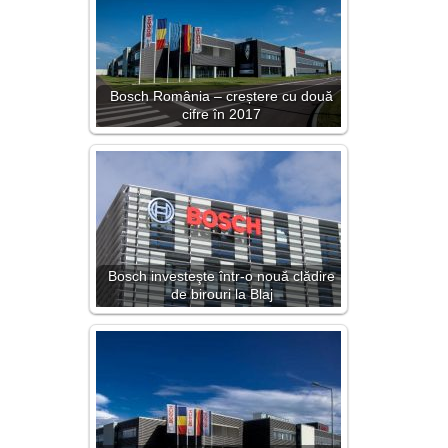
Bosch România – creștere cu două
cifre în 2017
Bosch investeşte într-o nouă clădire
de birouri la Blaj