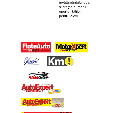
învățământului dual
euro de l
și crește numărul
pentru fab
oportunităților
anvelope 
pentru elevi
zero de l