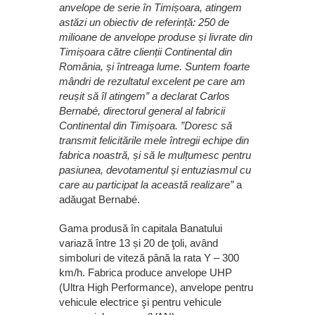
anvelope de serie în Timișoara, atingem
astăzi un obiectiv de referință: 250 de
milioane de anvelope produse și livrate din
Timișoara către clienții Continental din
România, și întreaga lume. Suntem foarte
mândri de rezultatul excelent pe care am
reușit să îl atingem” a declarat Carlos
Bernabé, directorul general al fabricii
Continental din Timișoara. ”Doresc să
transmit felicitările mele întregii echipe din
fabrica noastră, și să le mulțumesc pentru
pasiunea, devotamentul și entuziasmul cu
care au participat la această realizare”
a
adăugat Bernabé.
Gama produsă în capitala Banatului
variază între 13 și 20 de ţoli, având
simboluri de viteză până la rata Y – 300
km/h. Fabrica produce anvelope UHP
(Ultra High Performance), anvelope pentru
vehicule electrice şi pentru vehicule