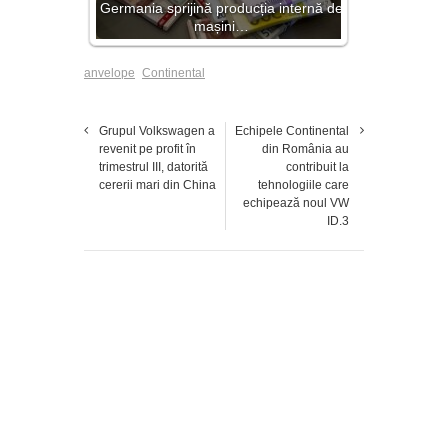
Germania sprijină producția internă de
mașini…
anvelope
Continental
Grupul Volkswagen a
Echipele Continental
revenit pe profit în
din România au
trimestrul III, datorită
contribuit la
cererii mari din China
tehnologiile care
echipează noul VW
ID.3