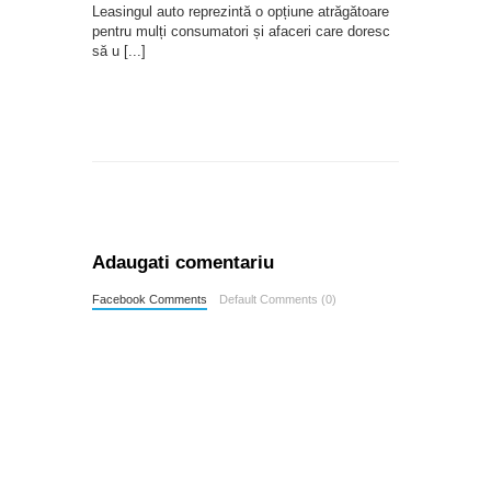
Leasingul auto reprezintă o opțiune atrăgătoare
pentru mulți consumatori și afaceri care doresc
să u
[...]
Adaugati comentariu
Facebook Comments
Default Comments (0)