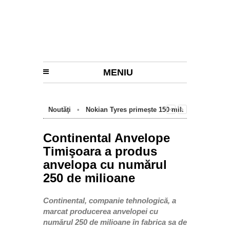
MENIU
Noutăţi
•
Nokian Tyres primește 150 mil.
euro de la BEI pentru fabrica de anvelope
cu emisii zero de la Oradea
Continental Anvelope
Timişoara a produs
anvelopa cu numărul
250 de milioane
Continental, companie tehnologică, a
marcat producerea anvelopei cu
numărul 250 de milioane în fabrica sa de