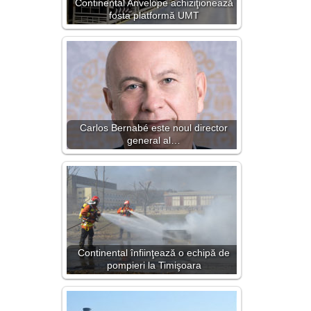
Continental Anvelope achiziţionează
fosta platformă UMT
Carlos Bernabé este noul director
general al…
Continental înfiinţează o echipă de
pompieri la Timişoara