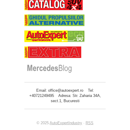
Email: office@autoexpert.ro Tel:
+40721249495 Adresa: Str. Zaharia 34A,
sect.1, Bucuresti
© 2025
AutoExpertIndustry
·
RSS