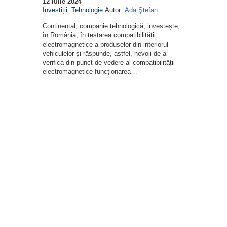
12 iulie 2024
Investiții
Tehnologie
Autor:
Ada Ştefan
Continental, companie tehnologică, investește,
în România, în testarea compatibilității
electromagnetice a produselor din interiorul
vehiculelor și răspunde, astfel, nevoii de a
verifica din punct de vedere al compatibilității
electromagnetice funcționarea…