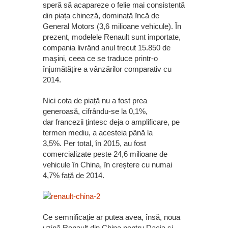
speră să acapareze o felie mai consistentă
din piața chineză, dominată încă de
General Motors (3,6 milioane vehicule). În
prezent, modelele Renault sunt importate,
compania livrând anul trecut 15.850 de
maşini, ceea ce se traduce printr-o
înjumătățire a vânzărilor comparativ cu
2014.
Nici cota de piață nu a fost prea
generoasă, cifrându-se la 0,1%,
dar francezii țintesc deja o amplificare, pe
termen mediu, a acesteia până la
3,5%. Per total, în 2015, au fost
comercializate peste 24,6 milioane de
vehicule în China, în creștere cu numai
4,7% față de 2014.
Ce semnificație ar putea avea, însă, noua
uzină Renault din China pentru Dacia și