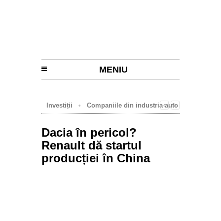
MENIU
Investiții
•
Companiile din industria auto
pot depune cereri de finanţare pentru
investiţii în tehnologii noi
Dacia în pericol?
Renault dă startul
producției în China