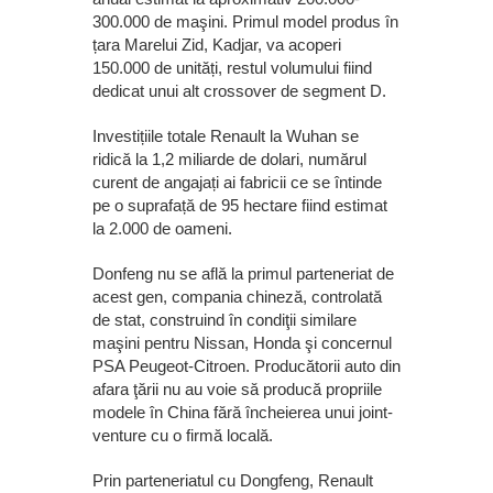
300.000 de maşini. Primul model produs în
țara Marelui Zid, Kadjar, va acoperi
150.000 de unități, restul volumului fiind
dedicat unui alt crossover de segment D.
Investițiile totale Renault la Wuhan se
ridică la 1,2 miliarde de dolari, numărul
curent de angajați ai fabricii ce se întinde
pe o suprafață de 95 hectare fiind estimat
la 2.000 de oameni.
Donfeng nu se află la primul parteneriat de
acest gen, compania chineză, controlată
de stat, construind în condiţii similare
maşini pentru Nissan, Honda şi concernul
PSA Peugeot-Citroen. Producătorii auto din
afara ţării nu au voie să producă propriile
modele în China fără încheierea unui joint-
venture cu o firmă locală.
Prin parteneriatul cu Dongfeng, Renault