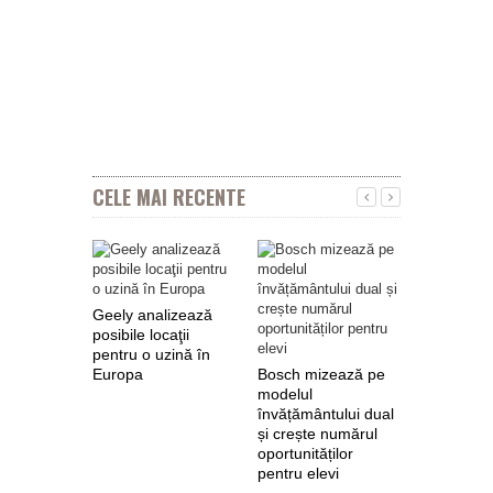
CELE MAI RECENTE
Geely analizează
posibile locaţii
pentru o uzină în
Europa
Bosch mizează pe
Nokian Ty
modelul
primește 
învățământului dual
euro de l
și crește numărul
pentru fab
oportunităților
anvelope 
pentru elevi
zero de l