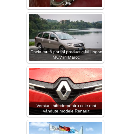
30%
Dacia mută parțial producția lui Logan
MCV în Maroc
Versiuni hibride pentru cele mai
vândute modele Renault