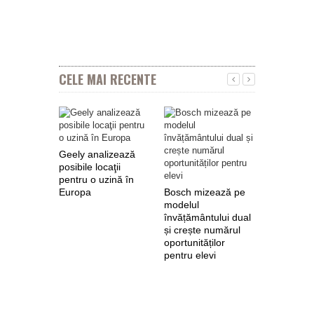
CELE MAI RECENTE
Geely analizează
posibile locaţii
pentru o uzină în
Europa
Bosch mizează pe
Nokian Ty
modelul
primește 
învățământului dual
euro de l
și crește numărul
pentru fab
oportunităților
anvelope 
pentru elevi
zero de l