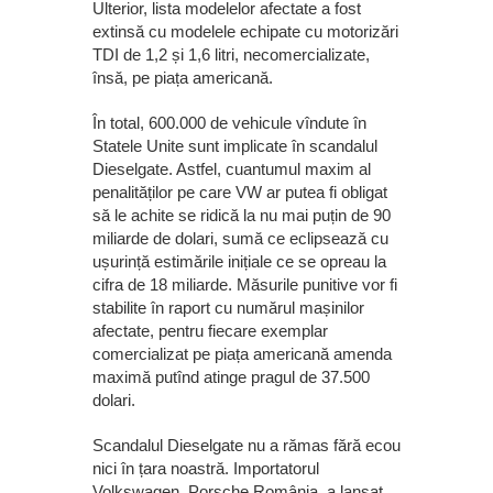
Ulterior, lista modelelor afectate a fost
extinsă cu modelele echipate cu motorizări
TDI de 1,2 și 1,6 litri, necomercializate,
însă, pe piața americană.
În total, 600.000 de vehicule vîndute în
Statele Unite sunt implicate în scandalul
Dieselgate. Astfel, cuantumul maxim al
penalităților pe care VW ar putea fi obligat
să le achite se ridică la nu mai puțin de 90
miliarde de dolari, sumă ce eclipsează cu
ușurință estimările inițiale ce se opreau la
cifra de 18 miliarde. Măsurile punitive vor fi
stabilite în raport cu numărul mașinilor
afectate, pentru fiecare exemplar
comercializat pe piața americană amenda
maximă putînd atinge pragul de 37.500
dolari.
Scandalul Dieselgate nu a rămas fără ecou
nici în țara noastră. Importatorul
Volkswagen, Porsche România, a lansat