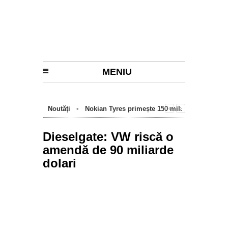
MENIU
Noutăţi
•
Nokian Tyres primește 150 mil.
euro de la BEI pentru fabrica de anvelope
cu emisii zero de la Oradea
Dieselgate: VW riscă o
amendă de 90 miliarde
dolari