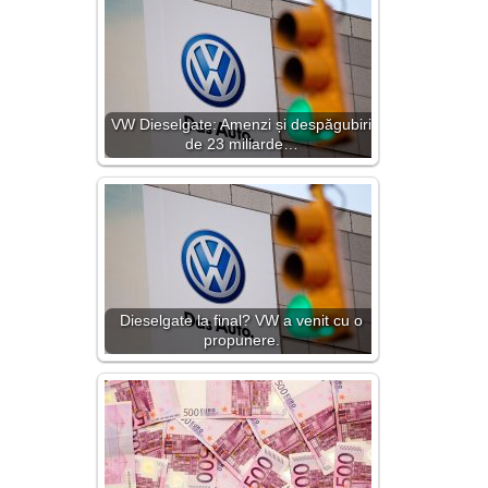
VW Dieselgate: Amenzi și despăgubiri
de 23 miliarde…
Dieselgate la final? VW a venit cu o
propunere.