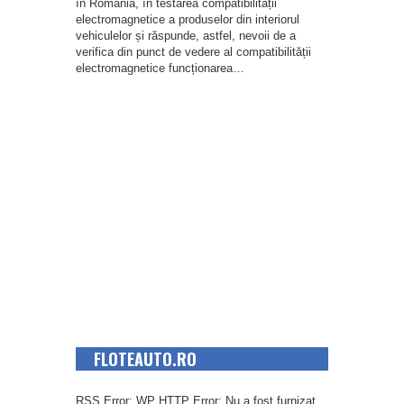
în România, în testarea compatibilității
electromagnetice a produselor din interiorul
vehiculelor și răspunde, astfel, nevoii de a
verifica din punct de vedere al compatibilității
electromagnetice funcționarea…
FLOTEAUTO.RO
RSS Error: WP HTTP Error: Nu a fost furnizat