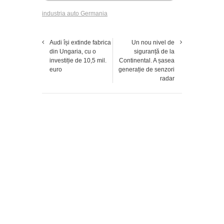
industria auto Germania
Audi își extinde fabrica
Un nou nivel de
din Ungaria, cu o
siguranță de la
investiție de 10,5 mil.
Continental. A șasea
euro
generație de senzori
radar