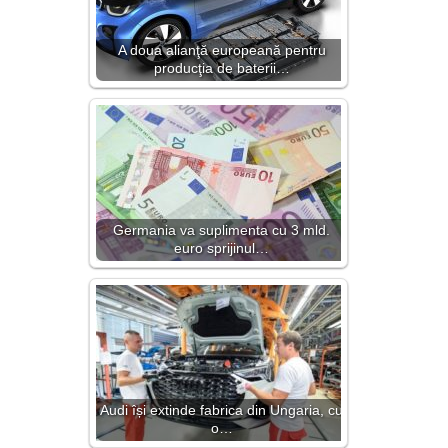
A doua alianţă europeană pentru
producţia de baterii…
Germania va suplimenta cu 3 mld.
euro sprijinul…
Audi își extinde fabrica din Ungaria, cu
o…