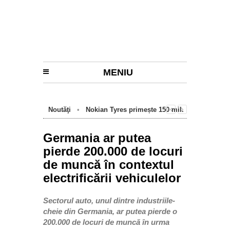
MENIU
Noutăţi
•
Nokian Tyres primește 150 mil.
euro de la BEI pentru fabrica de anvelope
cu emisii zero de la Oradea
Germania ar putea
pierde 200.000 de locuri
de muncă în contextul
electrificării vehiculelor
Sectorul auto, unul dintre industriile-
cheie din Germania, ar putea pierde o
200.000 de locuri de muncă în urma