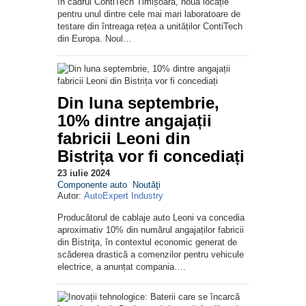
în cadrul ContiTech Timișoara, noua locație
pentru unul dintre cele mai mari laboratoare de
testare din întreaga rețea a unităților ContiTech
din Europa. Noul…
Din luna septembrie,
10% dintre angajații
fabricii Leoni din
Bistrița vor fi concediați
23 iulie 2024
Componente auto
Noutăţi
Autor:
AutoExpert Industry
Producătorul de cablaje auto Leoni va concedia
aproximativ 10% din numărul angajaților fabricii
din Bistriţa, în contextul economic generat de
scăderea drastică a comenzilor pentru vehicule
electrice, a anunțat compania.…