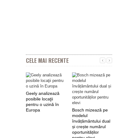
CELE MAI RECENTE
Geely analizează
posibile locaţii
pentru o uzină în
Europa
Bosch mizează pe
Nokian Ty
modelul
primește 
învățământului dual
euro de l
și crește numărul
pentru fab
oportunităților
anvelope 
pentru elevi
zero de l