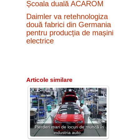
Școala duală ACAROM
Daimler va retehnologiza
două fabrici din Germania
pentru producția de mașini
electrice
Articole similare
Pierderi mari de locuri de muncă în
industria auto…