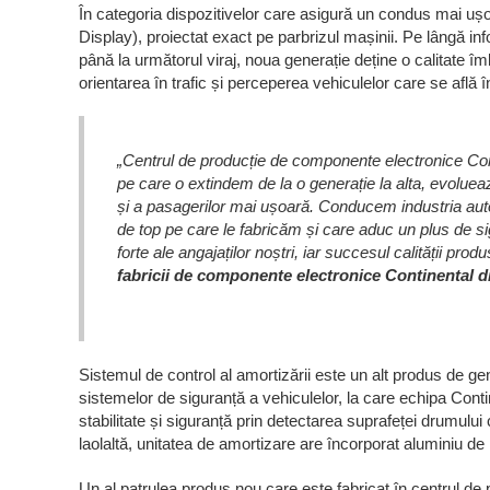
În categoria dispozitivelor care asigură un condus mai ușo
Display), proiectat exact pe parbrizul mașinii. Pe lângă inf
până la următorul viraj, noua generație deține o calitate îmbu
orientarea în trafic și perceperea vehiculelor care se află 
„Centrul de producție de componente electronice Co
pe care o extindem de la o generație la alta, evoluea
și a pasagerilor mai ușoară. Conducem industria autom
de top pe care le fabricăm și care aduc un plus de si
forte ale angajaților noștri, iar succesul calității prod
fabricii de componente electronice Continental d
Sistemul de control al amortizării este un alt produs de ge
sistemelor de siguranță a vehiculelor, la care echipa Cont
stabilitate și siguranță prin detectarea suprafeței drumului
laolaltă, unitatea de amortizare are încorporat aluminiu de 
Un al patrulea produs nou care este fabricat în centrul de 