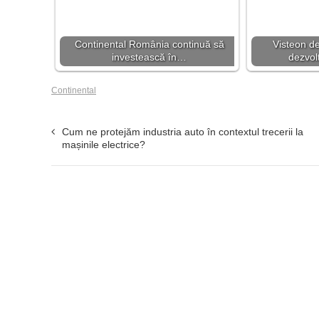
Continental România continuă să
Visteon d
investească în…
dezvol
Continental
Cum ne protejăm industria auto în contextul trecerii la
mașinile electrice?