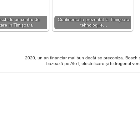
eschide un centru de
Continental a prezentat la Timişoara
tare în Timişoara
tehnologiile…
2020, un an financiar mai bun decât se preconiza. Bosch 
bazează pe AIoT, electrificare și hidrogenul ver