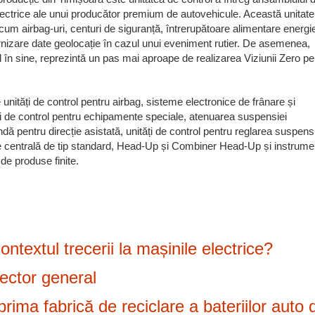
lectrice ale unui producător premium de autovehicule. Această unitate
um airbag-uri, centuri de siguranță, întrerupătoare alimentare energi
furnizare date geolocație în cazul unui eveniment rutier. De asemenea,
l în sine, reprezintă un pas mai aproape de realizarea Viziunii Zero pe
.
ități de control pentru airbag, sisteme electronice de frânare și
ți de control pentru echipamente speciale, atenuarea suspensiei
dă pentru direcție asistată, unități de control pentru reglarea suspens
șare centrală de tip standard, Head-Up și Combiner Head-Up și instrume
de produse finite.
ntextul trecerii la mașinile electrice?
ector general
ma fabrică de reciclare a bateriilor auto 