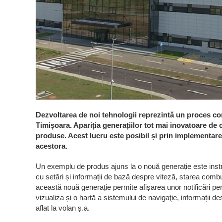
Dezvoltarea de noi tehnologii reprezintă un proces co
Timișoara. Apariția generațiilor tot mai inovatoare de
produse. Acest lucru este posibil și prin implementarea 
acestora.
Un exemplu de produs ajuns la o nouă generație este instrum
cu setări și informații de bază despre viteză, starea comb
această nouă generație permite afișarea unor notificări per
vizualiza și o hartă a sistemului de navigaţie, informații de
aflat la volan ș.a.