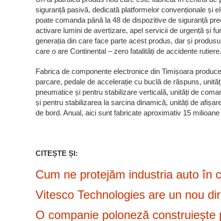
siguranță pasivă, dedicată platformelor convenționale și e
poate comanda până la 48 de dispozitive de siguranță prec
activare lumini de avertizare, apel servicii de urgență și 
generația din care face parte acest produs, dar și produsu
care o are Continental – zero fatalități de accidente rutiere
Fabrica de componente electronice din Timișoara produce un
parcare, pedale de accelerație cu buclă de răspuns, unită
pneumatice și pentru stabilizare verticală, unități de coman
și pentru stabilizarea la sarcina dinamică, unități de afi
de bord. Anual, aici sunt fabricate aproximativ 15 milioane 
CITEȘTE ȘI:
Cum ne protejăm industria auto în co
Vitesco Technologies are un nou dir
O companie poloneză construiește pri