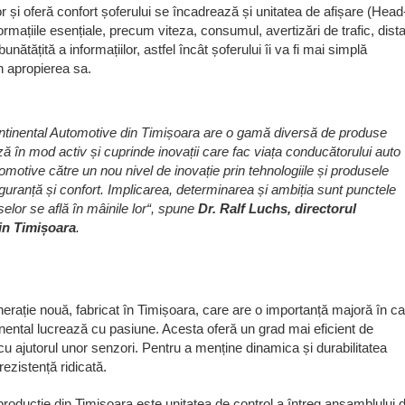
r și oferă confort șoferului se încadrează și unitatea de afișare (Head
ormațiile esențiale, precum viteza, consumul, avertizări de trafic, dist
nătățită a informațiilor, astfel încât șoferului îi va fi mai simplă
în apropierea sa.
ntinental Automotive din Timișoara are o gamă diversă de produse
ză în mod activ și cuprinde inovații care fac viața conducătorului auto
otive către un nou nivel de inovație prin tehnologiile și produsele
guranță și confort. Implicarea, determinarea și ambiția sunt punctele
uselor se află în mâinile lor“, spune
Dr. Ralf Luchs, directorul
in Timișoara
.
nerație nouă, fabricat în Timișoara, care are o importanță majoră în ca
inental lucrează cu pasiune. Acesta oferă un grad mai eficient de
 cu ajutorul unor senzori. Pentru a menține dinamica și durabilitatea
rezistență ridicată.
producție din Timișoara este unitatea de control a întreg ansamblului 