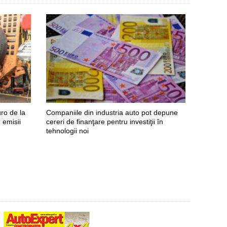
ro de la
Companiile din industria auto pot depune
Renault
 emisii
cereri de finanţare pentru investiţii în
Twingo E
tehnologii noi
20.000 