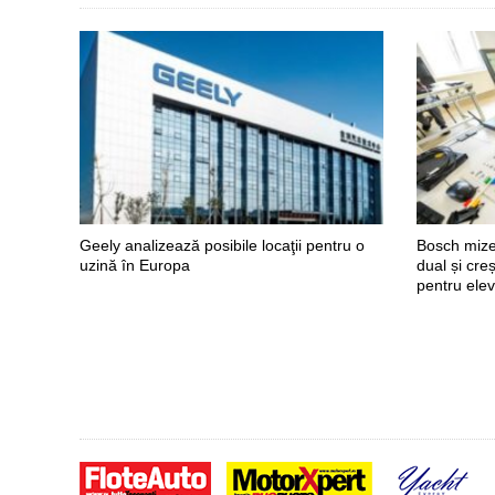
Geely analizează posibile locaţii pentru o
Bosch mize
uzină în Europa
dual și cre
pentru elev