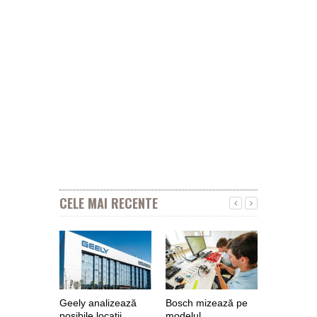
CELE MAI RECENTE
Geely analizează
Bosch mizează pe
Nokian Ty
posibile locaţii
modelul
primește 