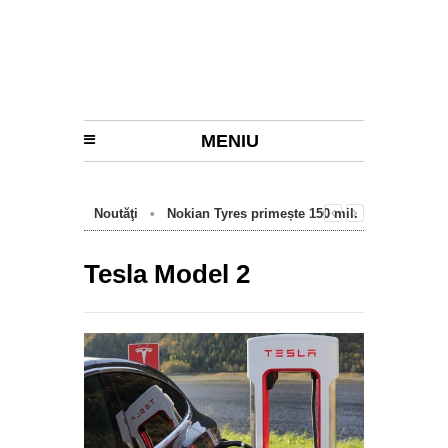
MENIU
Noutăţi
•
Nokian Tyres primește 150 mil.
euro de la BEI pentru fabrica de anvelope
cu emisii zero de la Oradea
Tesla Model 2