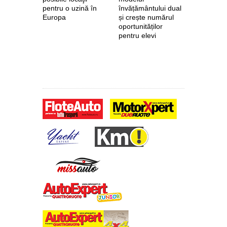
pentru o uzină în
învățământului dual
euro de l
Europa
și crește numărul
pentru fab
oportunităților
anvelope 
pentru elevi
zero de l