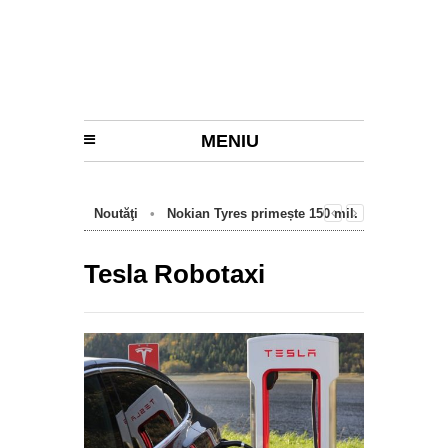
MENIU
Noutăţi
•
Nokian Tyres primește 150 mil.
euro de la BEI pentru fabrica de anvelope
cu emisii zero de la Oradea
Tesla Robotaxi