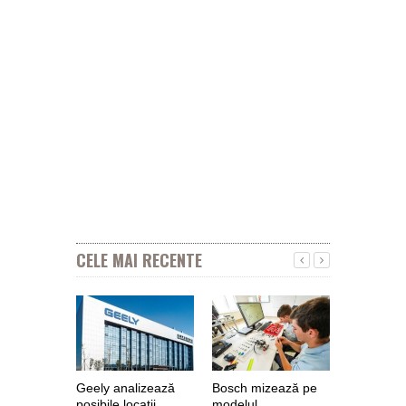
CELE MAI RECENTE
Geely analizează
Bosch mizează pe
Nokian Ty
posibile locaţii
modelul
primește 