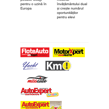
pentru o uzină în
învățământului dual
euro de l
Europa
și crește numărul
pentru fab
oportunităților
anvelope 
pentru elevi
zero de l