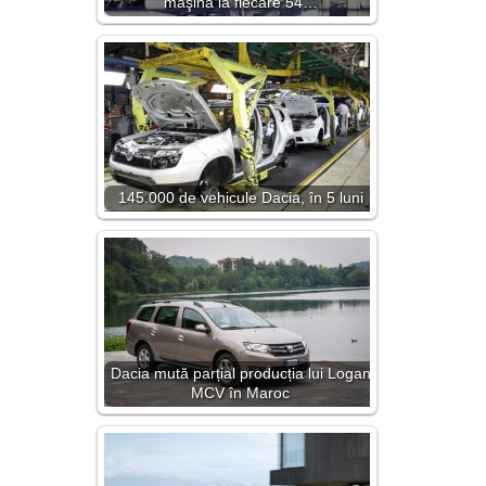
maşină la fiecare 54…
145.000 de vehicule Dacia, în 5 luni
Dacia mută parțial producția lui Logan
MCV în Maroc