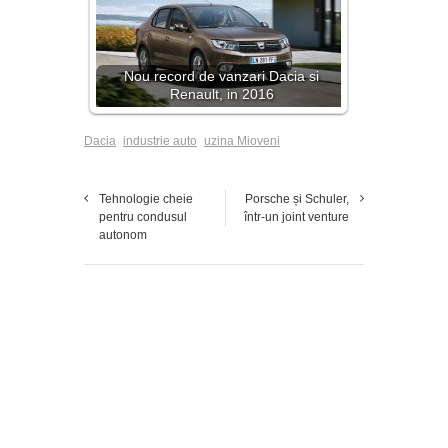
Nou record de vanzari Dacia si
Renault, in 2016
Dacia
industrie auto
uzina Mioveni
Tehnologie cheie
Porsche și Schuler,
pentru condusul
într-un joint venture
autonom