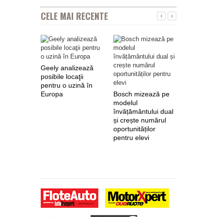
CELE MAI RECENTE
Geely analizează
posibile locaţii
pentru o uzină în
Europa
Bosch mizează pe
Nokian Ty
modelul
primește 
învățământului dual
euro de l
și crește numărul
pentru fab
oportunităților
anvelope 
pentru elevi
zero de l