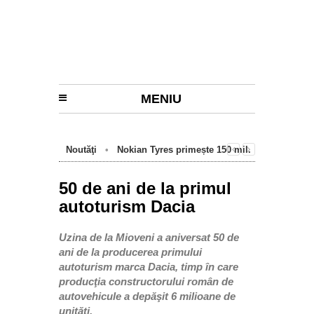
MENIU
Noutăţi
•
Nokian Tyres primește 150 mil.
euro de la BEI pentru fabrica de anvelope
cu emisii zero de la Oradea
50 de ani de la primul
autoturism Dacia
Uzina de la Mioveni a aniversat 50 de
ani de la producerea primului
autoturism marca Dacia, timp în care
producţia constructorului român de
autovehicule a depăşit 6 milioane de
unităţi.