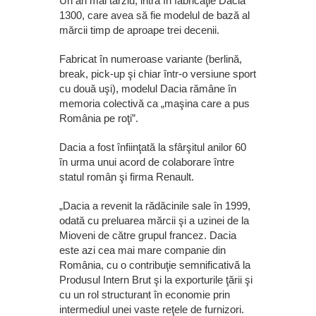
Un an mai târziu, intra în fabricaţie Dacia
1300, care avea să fie modelul de bază al
mărcii timp de aproape trei decenii.
Fabricat în numeroase variante (berlină,
break, pick-up şi chiar într-o versiune sport
cu două uşi), modelul Dacia rămâne în
memoria colectivă ca „maşina care a pus
România pe roţi”.
Dacia a fost înfiinţată la sfârşitul anilor 60
în urma unui acord de colaborare între
statul român şi firma Renault.
„Dacia a revenit la rădăcinile sale în 1999,
odată cu preluarea mărcii şi a uzinei de la
Mioveni de către grupul francez. Dacia
este azi cea mai mare companie din
România, cu o contribuţie semnificativă la
Produsul Intern Brut şi la exporturile ţării şi
cu un rol structurant în economie prin
intermediul unei vaste reţele de furnizori.