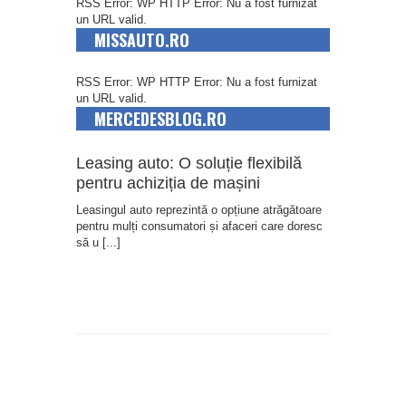
RSS Error: WP HTTP Error: Nu a fost furnizat
un URL valid.
MISSAUTO.RO
RSS Error: WP HTTP Error: Nu a fost furnizat
un URL valid.
MERCEDESBLOG.RO
Leasing auto: O soluție flexibilă
pentru achiziția de mașini
Leasingul auto reprezintă o opțiune atrăgătoare
pentru mulți consumatori și afaceri care doresc
să u
[...]