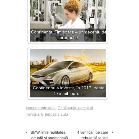
Continental Timișoara – un deceniu de
producție
Continental a investit, în 2017, peste
175 mil. euro…
componente auto
Continental pompieri
Timişoara
industria auto
BMW, între realitatea
4 verificări pe care
virtuală şi augmentată
trebuie să le faci