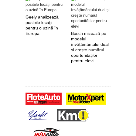
Geely analizează
posibile locaţii
pentru o uzină în
Europa
Bosch mizează pe
Nokian Ty
modelul
primește 
învățământului dual
euro de l
și crește numărul
pentru fab
oportunităților
anvelope 
pentru elevi
zero de l