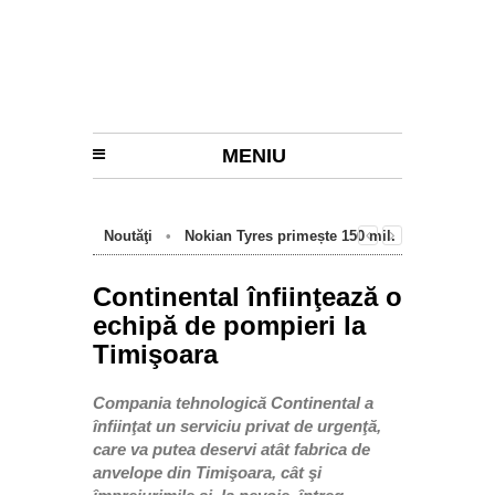
MENIU
Noutăţi
•
Nokian Tyres primește 150 mil.
euro de la BEI pentru fabrica de anvelope
cu emisii zero de la Oradea
Continental înfiinţează o
echipă de pompieri la
Timişoara
Compania tehnologică Continental a
înfiinţat un serviciu privat de urgenţă,
care va putea deservi atât fabrica de
anvelope din Timişoara, cât şi