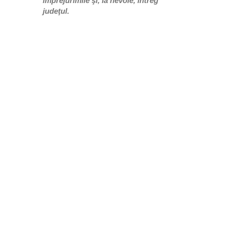
împrejurimile şi, la nevoie, întreg
judeţul.