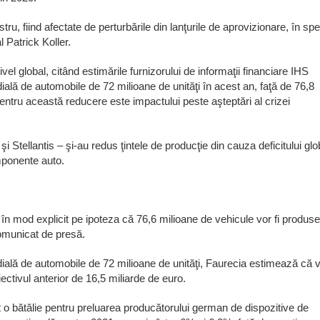
stru, fiind afectate de perturbările din lanţurile de aprovizionare, în spe
 Patrick Koller.
ivel global, citând estimările furnizorului de informaţii financiare IHS
ială de automobile de 72 milioane de unităţi în acest an, faţă de 76,8
pentru această reducere este impactului peste aşteptări al crizei
i Stellantis – şi-au redus ţintele de producţie din cauza deficitului glo
mponente auto.
în mod explicit pe ipoteza că 76,6 milioane de vehicule vor fi produse
comunicat de presă.
dială de automobile de 72 milioane de unităţi, Faurecia estimează că 
ectivul anterior de 16,5 miliarde de euro.
 o bătălie pentru preluarea producătorului german de dispozitive de