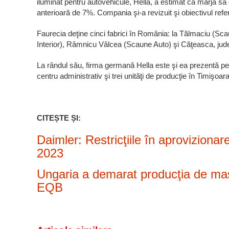
iluminat pentru autovehicule, Hella, a estimat că marja sa
anterioară de 7%. Compania şi-a revizuit şi obiectivul referi
Faurecia deţine cinci fabrici în România: la Tălmaciu (Sc
Interior), Râmnicu Vâlcea (Scaune Auto) şi Căţeasca, jude
La rândul său, firma germană Hella este şi ea prezentă pe 
centru administrativ şi trei unităţi de producţie în Timişoar
CITEȘTE ȘI:
Daimler: Restricţiile în aproviziona
2023
Ungaria a demarat producţia de mas
EQB