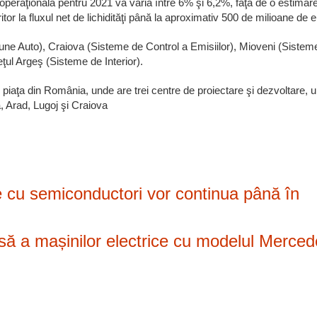
 operaţională pentru 2021 va varia între 6% şi 6,2%, faţă de o estimar
tor la fluxul net de lichidităţi până la aproximativ 500 de milioane de e
aune Auto), Craiova (Sisteme de Control a Emisiilor), Mioveni (Sistem
ţul Argeş (Sisteme de Interior).
piaţa din România, unde are trei centre de proiectare şi dezvoltare, 
a, Arad, Lugoj şi Craiova
re cu semiconductori vor continua până în
ă a mașinilor electrice cu modelul Merce