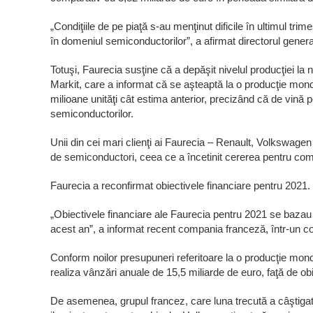
„Condiţiile de pe piaţă s-au menţinut dificile în ultimul trime
în domeniul semiconductorilor”, a afirmat directorul general
Totuşi, Faurecia susţine că a depăşit nivelul producţiei la n
Markit, care a informat că se aşteaptă la o producţie mond
milioane unităţi cât estima anterior, precizând că de vină 
semiconductorilor.
Unii din cei mari clienţi ai Faurecia – Renault, Volkswagen ş
de semiconductori, ceea ce a încetinit cererea pentru co
Faurecia a reconfirmat obiectivele financiare pentru 2021.
„Obiectivele financiare ale Faurecia pentru 2021 se bazau 
acest an”, a informat recent compania franceză, într-un 
Conform noilor presupuneri referitoare la o producţie mon
realiza vânzări anuale de 15,5 miliarde de euro, faţă de obi
De asemenea, grupul francez, care luna trecută a câştigat