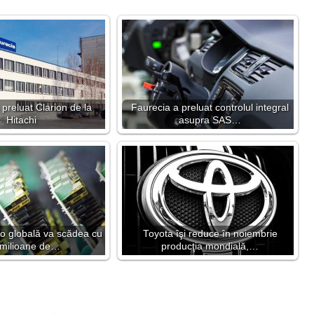
preluat Clarion de la
Faurecia a preluat controlul integral
Hitachi
asupra SAS…
to globală va scădea cu
Toyota îşi reduce în noiembrie
 milioane de…
producţia mondială,…