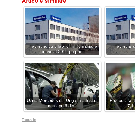
Articole similare
Faurecia, cu 5 fabrici în România, a
Faurecia a 
încheiat 2019 pe profit
Uzina Mercedes din Ungaria a fost din
Producţia au
nou oprită din…
7,1
Faurecia