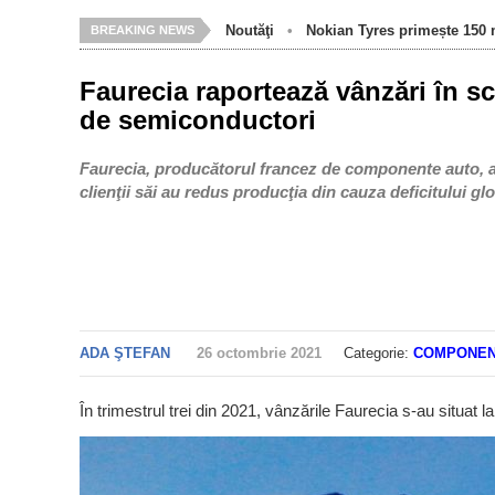
Noutăţi
•
Nokian Tyres primește 150 m
BREAKING NEWS
Faurecia raportează vânzări în sc
de semiconductori
Faurecia, producătorul francez de componente auto, a 
clienţii săi au redus producţia din cauza deficitului g
ADA ŞTEFAN
26 octombrie 2021
Categorie:
COMPONEN
În trimestrul trei din 2021, vânzările Faurecia s-au situat l