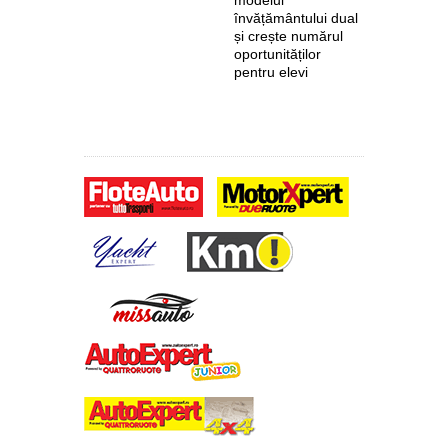
modelul
primește 
învățământului dual
euro de l
și crește numărul
pentru fab
oportunităților
anvelope 
pentru elevi
zero de l