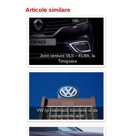
Articole similare
Joint venture VLS – ELBA, la
Timişoara
VW îşi realiniază business-ul de
componente auto