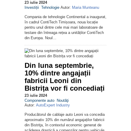
23 iulie 2024
Investiții
Tehnologie
Autor:
Maria Munteanu
Compania de tehnologie Continental a inaugurat,
în cadrul ContiTech Timișoara, noua locație
pentru unul dintre cele mai mari laboratoare de
testare din întreaga rețea a unităților ContiTech
din Europa. Noul…
Din luna septembrie,
10% dintre angajații
fabricii Leoni din
Bistrița vor fi concediați
23 iulie 2024
Componente auto
Noutăţi
Autor:
AutoExpert Industry
Producătorul de cablaje auto Leoni va concedia
aproximativ 10% din numărul angajaților fabricii
din Bistriţa, în contextul economic generat de
scăderea drastică a comenzilor pentru vehicule