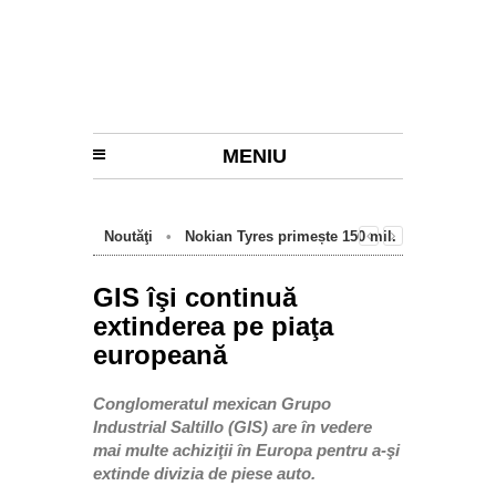
MENIU
Noutăţi
•
Nokian Tyres primește 150 mil.
euro de la BEI pentru fabrica de anvelope
cu emisii zero de la Oradea
GIS îşi continuă
extinderea pe piaţa
europeană
Conglomeratul mexican Grupo
Industrial Saltillo (GIS) are în vedere
mai multe achiziţii în Europa pentru a-şi
extinde divizia de piese auto.