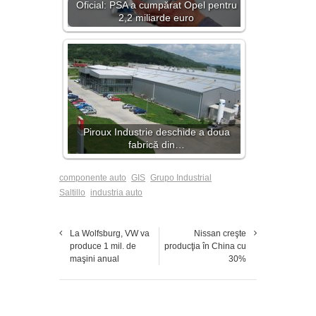
Oficial: PSA a cumpărat Opel pentru
2,2 miliarde euro
Piroux Industrie deschide a doua
fabrică din…
componente auto
GIS
Grupo Industrial
Saltillo
industria auto
La Wolfsburg, VW va
Nissan creşte
produce 1 mil. de
producţia în China cu
maşini anual
30%