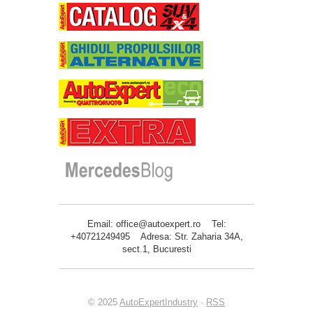
Email: office@autoexpert.ro Tel:
+40721249495 Adresa: Str. Zaharia 34A,
sect.1, Bucuresti
© 2025
AutoExpertIndustry
·
RSS