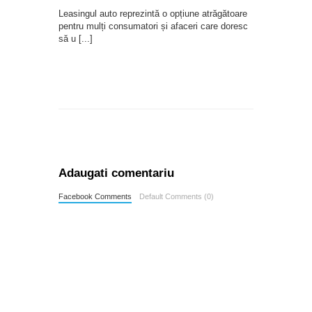
Leasingul auto reprezintă o opțiune atrăgătoare
pentru mulți consumatori și afaceri care doresc
să u
[...]
Adaugati comentariu
Facebook Comments
Default Comments (0)