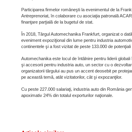
Participarea firmelor româneşti la evenimentul de la Frankf
Antreprenoriat, în colaborare cu asociaţia patronală ACA
finanţare parţială de la bugetul de stat.
În 2018, Târgul Automechanika Frankfurt, organizat o dată l
eveniment expoziţional din lume pentru industria automotiv
continentele şi a fost vizitat de peste 133.000 de potenţiali
Automechanika este locul de întâlnire pentru liderii global
şi accesorii pentru industria auto, un sector cu o dezvolt
organizatorii târgului au pus un accent deosebit pe protejar
pe această temă, atât vizitatorilor, cât şi expozanţilor.
Cu peste 227.000 salariaţi, industria auto din România ge
apoximativ 24% din totalul exporturilor naţionale.