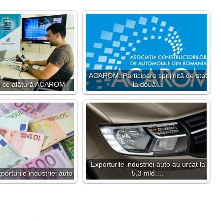
ACAROM: Participare sprijinită de stat
in se alătură ACAROM
la două…
Exporturile industriei auto au urcat la
orturile industriei auto
5,3 mld.…