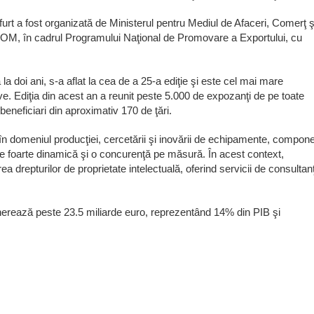
urt a fost organizată de Ministerul pentru Mediul de Afaceri, Comerţ ş
ROM, în cadrul Programului Naţional de Promovare a Exportului, cu
a doi ani, s-a aflat la cea de a 25-a ediţie şi este cel mai mare
e. Ediţia din acest an a reunit peste 5.000 de expozanţi de pe toate
 beneficiari din aproximativ 170 de ţări.
i în domeniul producţiei, cercetării şi inovării de echipamente, compon
are foarte dinamică şi o concurenţă pe măsură. În acest context,
ea drepturilor de proprietate intelectuală, oferind servicii de consultan
nerează peste 23.5 miliarde euro, reprezentând 14% din PIB şi