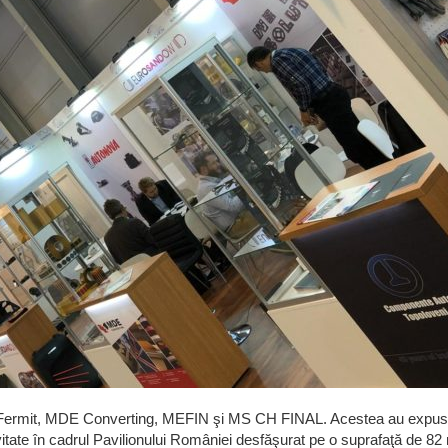
 Fermit, MDE Converting, MEFIN şi MS CH FINAL. Acestea au expus
vitate în cadrul Pavilionului României desfăşurat pe o suprafaţă de 82