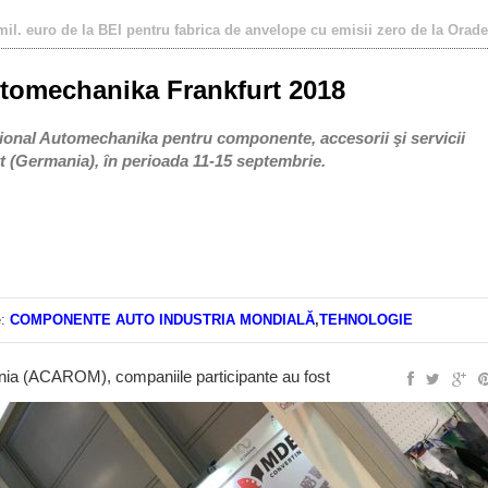
uto pot depune cereri de finanţare pentru investiţii în tehnologii noi
tomechanika Frankfurt 2018
aţional Automechanika pentru componente, accesorii şi servicii
rt (Germania), în perioada 11-15 septembrie.
:
COMPONENTE AUTO INDUSTRIA MONDIALĂ
,
TEHNOLOGIE
ânia (ACAROM), companiile participante au fost