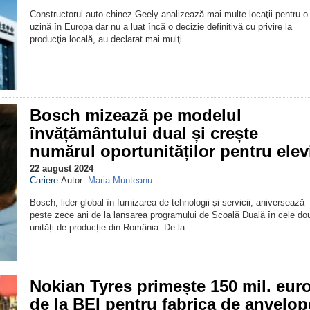
Constructorul auto chinez Geely analizează mai multe locaţii pentru o
uzină în Europa dar nu a luat încă o decizie definitivă cu privire la
producţia locală, au declarat mai mulţi…
Bosch mizează pe modelul
învățământului dual și crește
numărul oportunităților pentru elev
22 august 2024
Cariere
Autor:
Maria Munteanu
Bosch, lider global în furnizarea de tehnologii și servicii, aniversează
peste zece ani de la lansarea programului de Școală Duală în cele do
unități de producție din România. De la…
Nokian Tyres primește 150 mil. eur
de la BEI pentru fabrica de anvelop