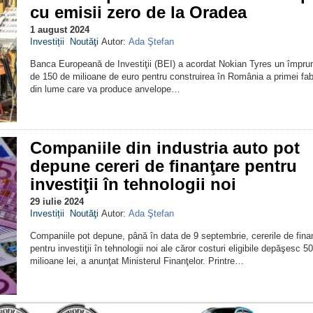
cu emisii zero de la Oradea
1 august 2024
Investiții
Noutăţi
Autor:
Ada Ştefan
Banca Europeană de Investiţii (BEI) a acordat Nokian Tyres un împru
de 150 de milioane de euro pentru construirea în România a primei fab
din lume care va produce anvelope…
Companiile din industria auto pot
depune cereri de finanţare pentru
investiţii în tehnologii noi
29 iulie 2024
Investiții
Noutăţi
Autor:
Ada Ştefan
Companiile pot depune, până în data de 9 septembrie, cererile de fina
pentru investiţii în tehnologii noi ale căror costuri eligibile depăşesc 50
milioane lei, a anunţat Ministerul Finanţelor. Printre…