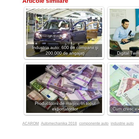
Articole similare
Industria auto: 600 de companii şi
200.000 de angajaţi
Digital Tw
Producătorii de maşini, în topul
exportatorilor
Cum cresc exp
ACAROM
Automechanika 2018
componente auto
industrie auto