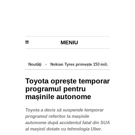
MENIU
Noutăţi
•
Nokian Tyres primește 150 mil.
euro de la BEI pentru fabrica de anvelope
cu emisii zero de la Oradea
Toyota oprește temporar
programul pentru
mașinile autonome
Toyota a decis să suspende temporar
programul referitor la mașinile
autonome după accidentul fatal din SUA
al mașinii dotate cu tehnologia Uber.