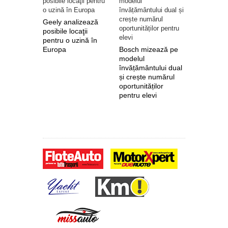
Geely analizează
posibile locaţii
pentru o uzină în
Europa
Bosch mizează pe
Nokian Ty
modelul
primește 
învățământului dual
euro de l
și crește numărul
pentru fab
oportunităților
anvelope 
pentru elevi
zero de l