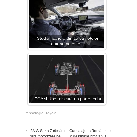
Studiu: bariera din calea flotelor
autonome este…
FCA și Uber discută un parteneriat
tehnologie
Toyota
BMW Seria 7 rămâne
Cum a ajuns România
fără motorizare pe
o destinaţie profitabilă