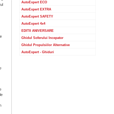
AutoExpert ECO
ul
AutoExpert EXTRA
AutoExpert SAFETY
AutoExpert 4x4
EDITII ANIVERSARE
re
Ghidul Soferului Incepator
Ghidul Propulsiilor Alternative
AutoExpert - Ghiduri
e
m
e
de
n