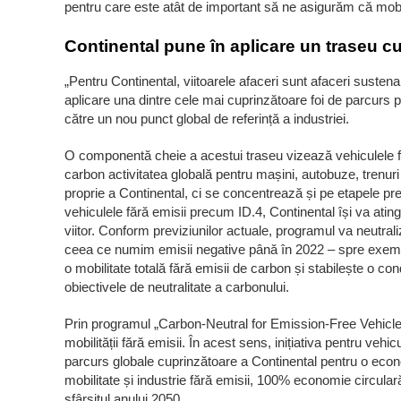
pentru care este atât de important să ne asigurăm că mobili
Continental pune în aplicare un traseu cup
„Pentru Continental, viitoarele afaceri sunt afaceri suste
aplicare una dintre cele mai cuprinzătoare foi de parcurs p
către un nou punct global de referință a industriei.
O componentă cheie a acestui traseu vizează vehiculele fă
carbon activitatea globală pentru mașini, autobuze, trenur
proprie a Continental, ci se concentrează și pe etapele prel
vehiculele fără emisii precum ID.4, Continental își va ating
viitor. Conform previziunilor actuale, programul va neutra
ceea ce numim emisii negative până în 2022 – spre exemplu
o mobilitate totală fără emisii de carbon și stabilește o co
obiectivele de neutralitate a carbonului.
Prin programul „Carbon-Neutral for Emission-Free Vehicles”,
mobilității fără emisii. În acest sens, inițiativa pentru veh
parcurs globale cuprinzătoare a Continental pentru o econ
mobilitate și industrie fără emisii, 100% economie circular
sfârșitul anului 2050.