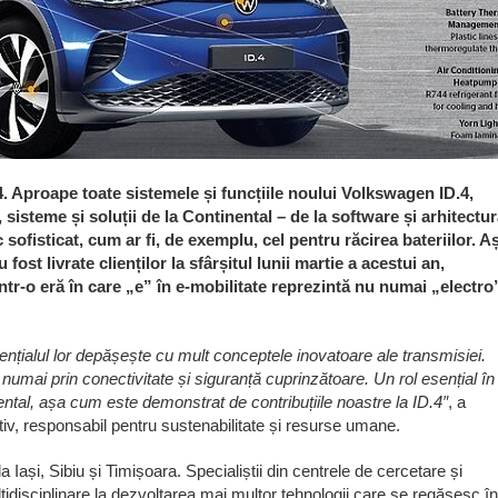
4. Aproape toate sistemele și funcțiile noului Volkswagen ID.4,
sisteme și soluții de la Continental – de la software și arhitectu
ofisticat, cum ar fi, de exemplu, cel pentru răcirea bateriilor. A
fost livrate clienților la sfârșitul lunii martie a acestui an,
tr-o eră în care „e” în e-mobilitate reprezintă nu numai „electro”
otențialul lor depășește cu mult conceptele inovatoare ale transmisiei.
 numai prin conectivitate și siguranță cuprinzătoare. Un rol esențial în
ental, așa cum este demonstrat de contribuțiile noastre la ID.4″
, a
iv, responsabil pentru sustenabilitate și resurse umane.
a Iași, Sibiu și Timișoara. Specialiștii din centrele de cercetare și
ultidisciplinare la dezvoltarea mai multor tehnologii care se regăsesc în