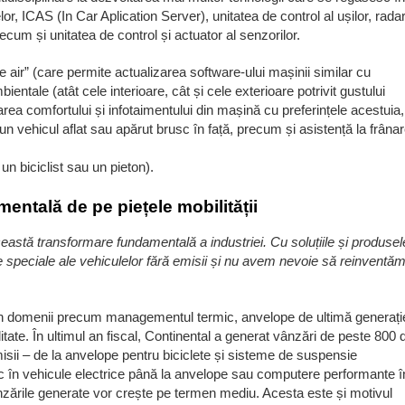
, ICAS (In Car Aplication Server), unitatea de control al ușilor, radar
ecum și unitatea de control și actuator al senzorilor.
e air” (care permite actualizarea software-ului mașinii similar cu
ientale (atât cele interioare, cât și cele exterioare potrivit gustului
area comfortului și infotaimentului din mașină cu preferințele acestuia,
un vehicul aflat sau apărut brusc în față, precum și asistență la frâna
un biciclist sau un pieton).
entală de pe piețele mobilității
astă transformare fundamentală a industriei. Cu soluțiile și produsel
le speciale ale vehiculelor fără emisii și nu avem nevoie să reinventă
 în domenii precum managementul termic, anvelope de ultimă generați
tate. În ultimul an fiscal, Continental a generat vânzări de peste 800 
misii – de la anvelope pentru biciclete și sisteme de suspensie
 în vehicule electrice până la anvelope sau computere performante î
ânzările generate vor crește pe termen mediu. Acesta este și motivul