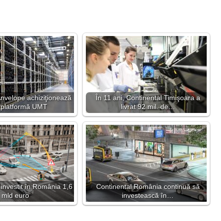
Anvelope achiziţionează
În 11 ani, Continental Timişoara a
 platformă UMT
livrat 92 mil. de…
 investit în România 1,6
Continental România continuă să
mld euro
investească în…