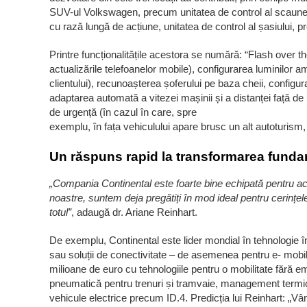
SUV-ul Volkswagen, precum unitatea de control al scaunelor
cu rază lungă de acțiune, unitatea de control al șasiului, pr
Printre funcționalitățile acestora se numără: “Flash over th
actualizările telefoanelor mobile), configurarea luminilor amb
clientului), recunoașterea șoferului pe baza cheii, configur
adaptarea automată a vitezei mașinii și a distanței față de 
de urgență (în cazul în care, spre
exemplu, în fața vehiculului apare brusc un alt autoturism, 
Un răspuns rapid la transformarea fundam
„Compania Continental este foarte bine echipată pentru ace
noastre, suntem deja pregătiți în mod ideal pentru cerințe
totul”
, adaugă dr. Ariane Reinhart.
De exemplu, Continental este lider mondial în tehnologie
sau soluții de conectivitate – de asemenea pentru e- mobili
milioane de euro cu tehnologiile pentru o mobilitate fără e
pneumatică pentru trenuri și tramvaie, management termic
vehicule electrice precum ID.4. Predicția lui Reinhart: „V