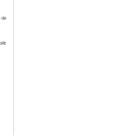
i de
lit