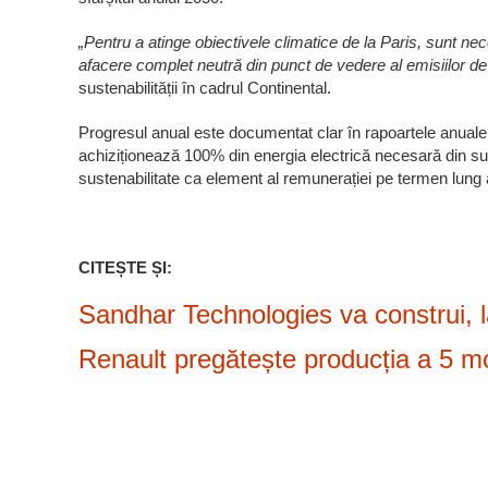
„Pentru a atinge obiectivele climatice de la Paris, sunt nec
afacere complet neutră din punct de vedere al emisiilor d
sustenabilității în cadrul Continental.
Progresul anual este documentat clar în rapoartele anuale 
achiziționează 100% din energia electrică necesară din sur
sustenabilitate ca element al remunerației pe termen lung a 
CITEȘTE ȘI:
Sandhar Technologies va construi, 
Renault pregătește producția a 5 mod