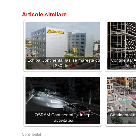
Articole similare
Echipa Continental Iasi se măreşte cu
Continental 
250 de…
fosta
OSRAM Continental îşi începe
Continental a
activitatea
Continental