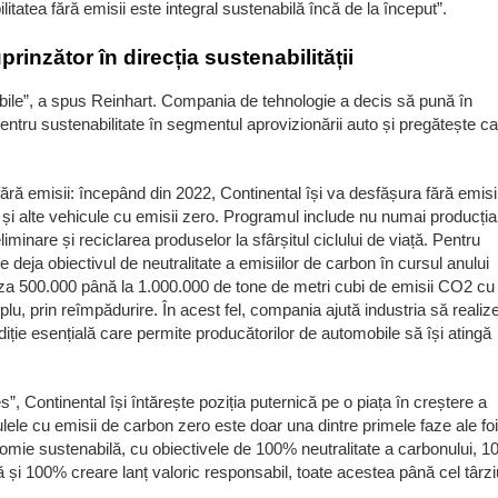
tatea fără emisii este integral sustenabilă încă de la început”.
rinzător în direcția sustenabilității
nabile”, a spus Reinhart. Compania de tehnologie a decis să pună în
entru sustenabilitate în segmentul aprovizionării auto și pregătește ca
ră emisii: începând din 2022, Continental își va desfășura fără emisi
i și alte vehicule cu emisii zero. Programul include nu numai producția
iminare și reciclarea produselor la sfârșitul ciclului de viață. Pentru
e deja obiectivul de neutralitate a emisiilor de carbon în cursul anului
liza 500.000 până la 1.000.000 de tone de metri cubi de emisii CO
2
cu
, prin reîmpădurire. În acest fel, compania ajută industria să realiz
ndiție esențială care permite producătorilor de automobile să își atingă
 Continental își întărește poziția puternică pe o piața în creștere a
iculele cu emisii de carbon zero este doar una dintre primele faze ale foi
omie sustenabilă, cu obiectivele de 100% neutralitate a carbonului, 
ă și 100% creare lanț valoric responsabil, toate acestea până cel târzi