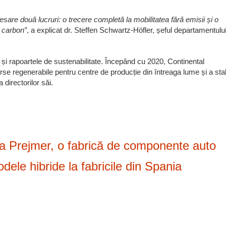
esare două lucruri: o trecere completă la mobilitatea fără emisii și o
e carbon”
, a explicat dr. Steffen Schwartz-Höfler, șeful departamentulu
și rapoartele de sustenabilitate. Începând cu 2020, Continental
se regenerabile pentru centre de producție din întreaga lume și a stabi
directorilor săi.
la Prejmer, o fabrică de componente auto
ele hibride la fabricile din Spania