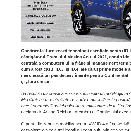
Continental furnizează tehnologii esențiale pentru ID.
câștigătorul Premiului Mașina Anului 2021, conțin idei, 
centrală a computerului la frâne și management termic s
cum a fost cazul ID.3, și ID.4, ale cărui prime modele au 
marchează un pas decisiv înainte pentru Continental în
și „fără emisii”.
„Vehiculele cu emisii zero reprezintă viitorul mobilității. P
Mobilitatea cu neutralitate de carbon durabilă este posibilă
acest domeniu îl au tehnologiile revoluționare de la Contin
declarat dr. Ariane Reinhart, membru al Comitetului execut
O parte din istoria e-mobility pentru VW ID.4 a fost scrisă l
dezvoltare din cele trei locații au contribuit, prin echipe m