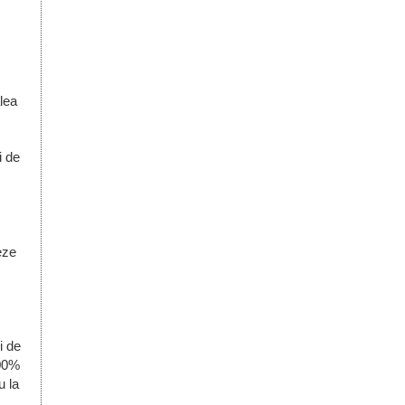
lea
i de
eze
i de
100%
u la