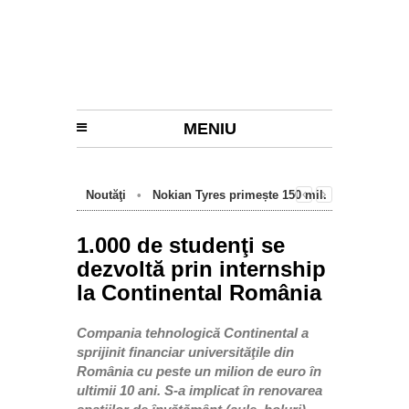
MENIU
Noutăţi
•
Nokian Tyres primește 150 mil.
euro de la BEI pentru fabrica de anvelope
cu emisii zero de la Oradea
1.000 de studenţi se
dezvoltă prin internship
la Continental România
Compania tehnologică Continental a
sprijinit financiar universităţile din
România cu peste un milion de euro în
ultimii 10 ani. S-a implicat în renovarea