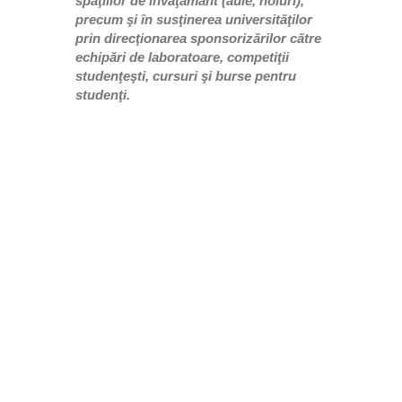
spaţiilor de învăţământ (aule, holuri),
precum şi în susţinerea universităţilor
prin direcţionarea sponsorizărilor către
echipări de laboratoare, competiţii
studenţeşti, cursuri şi burse pentru
studenţi.