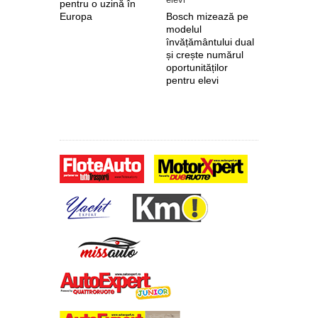
pentru o uzină în
Europa
Bosch mizează pe
Nokian Ty
modelul
primește 
învățământului dual
euro de l
și crește numărul
pentru fab
oportunităților
anvelope 
pentru elevi
zero de l