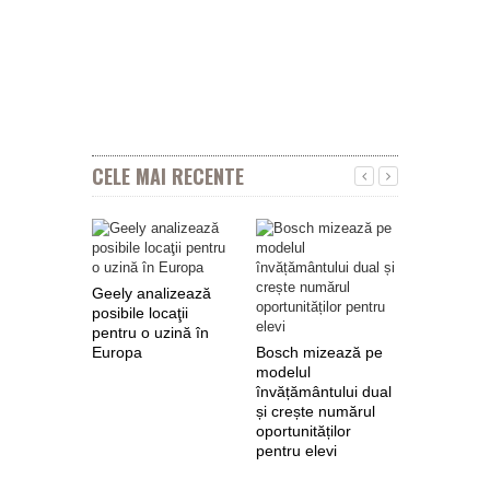
CELE MAI RECENTE
Geely analizează
posibile locaţii
pentru o uzină în
Europa
Bosch mizează pe
Nokian Ty
modelul
primește 
învățământului dual
euro de l
și crește numărul
pentru fab
oportunităților
anvelope 
pentru elevi
zero de l