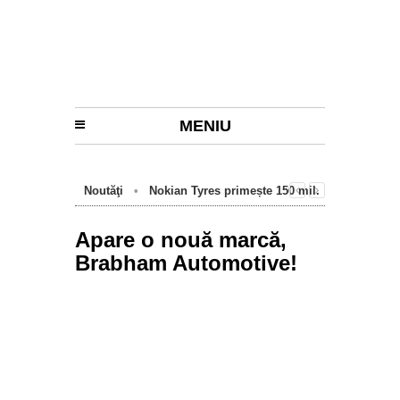
MENIU
Noutăţi
•
Nokian Tyres primește 150 mil.
euro de la BEI pentru fabrica de anvelope
cu emisii zero de la Oradea
Apare o nouă marcă,
Brabham Automotive!