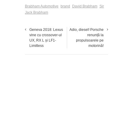
Brabham Automotive
brand
David Brabham
Sir
Jack Brabham
Geneva 2018: Lexus
Adio, diesel! Porsche
vine cu crossover-ul
renunță la
UX, RX L și LF1-
propulsoarele pe
Limitless
motorină!