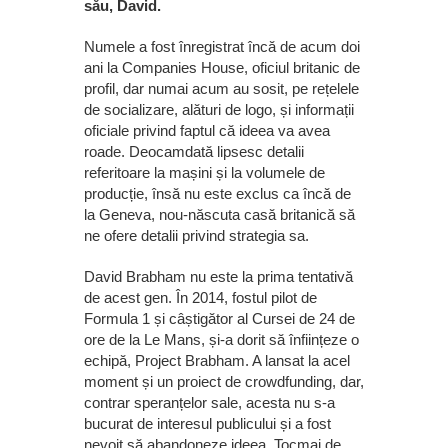
său, David.
Numele a fost înregistrat încă de acum doi
ani la Companies House, oficiul britanic de
profil, dar numai acum au sosit, pe rețelele
de socializare, alături de logo, și informații
oficiale privind faptul că ideea va avea
roade. Deocamdată lipsesc detalii
referitoare la mașini și la volumele de
producție, însă nu este exclus ca încă de
la Geneva, nou-născuta casă britanică să
ne ofere detalii privind strategia sa.
David Brabham nu este la prima tentativă
de acest gen. În 2014, fostul pilot de
Formula 1 și câștigător al Cursei de 24 de
ore de la Le Mans, și-a dorit să înființeze o
echipă, Project Brabham. A lansat la acel
moment și un proiect de crowdfunding, dar,
contrar speranțelor sale, acesta nu s-a
bucurat de interesul publicului și a fost
nevoit să abandoneze ideea. Tocmai de