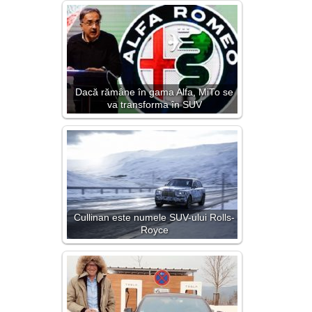
Dacă rămâne în gama Alfa, MiTo se
va transforma în SUV
Cullinan este numele SUV-ului Rolls-
Royce