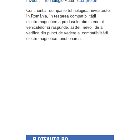
Investiții
Tehnologie
Autor:
Ada Ştefan
Continental, companie tehnologică, investește,
în România, în testarea compatibilității
electromagnetice a produselor din interiorul
vehiculelor și răspunde, astfel, nevoii de a
verifica din punct de vedere al compatibilității
electromagnetice funcționarea…
FLOTEAUTO.RO