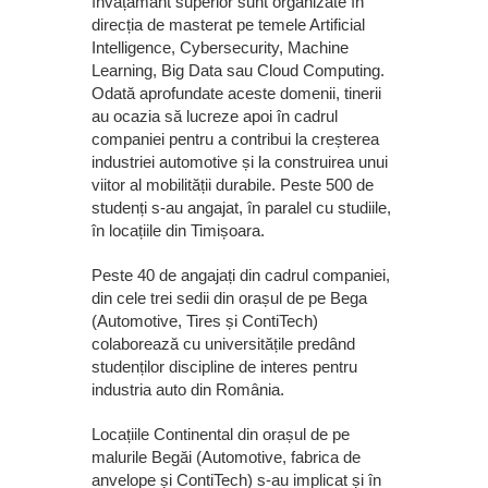
învățământ superior sunt organizate în
direcția de masterat pe temele Artificial
Intelligence, Cybersecurity, Machine
Learning, Big Data sau Cloud Computing.
Odată aprofundate aceste domenii, tinerii
au ocazia să lucreze apoi în cadrul
companiei pentru a contribui la creșterea
industriei automotive și la construirea unui
viitor al mobilității durabile. Peste 500 de
studenți s-au angajat, în paralel cu studiile,
în locațiile din Timișoara.
Peste 40 de angajați din cadrul companiei,
din cele trei sedii din orașul de pe Bega
(Automotive, Tires și ContiTech)
colaborează cu universitățile predând
studenților discipline de interes pentru
industria auto din România.
Locațiile Continental din orașul de pe
malurile Begăi (Automotive, fabrica de
anvelope și ContiTech) s-au implicat și în