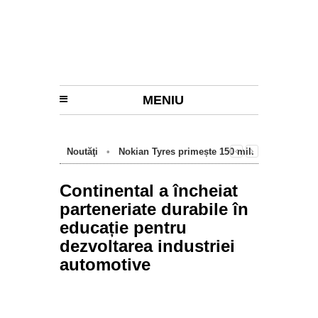
MENIU
Noutăţi
•
Nokian Tyres primește 150 mil.
euro de la BEI pentru fabrica de anvelope
cu emisii zero de la Oradea
Continental a încheiat
parteneriate durabile în
educație pentru
dezvoltarea industriei
automotive