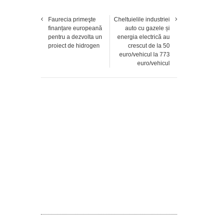
Faurecia primeşte
Cheltuielile industriei
finanțare europeană
auto cu gazele și
pentru a dezvolta un
energia electrică au
proiect de hidrogen
crescut de la 50
euro/vehicul la 773
euro/vehicul