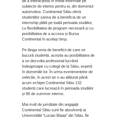
de a interacționa în medii informale pe
subiecte de interes pentru ei, din domeniul
automotive. Continental Sibiu oferă
studenților șansa de a beneficia de un
internship plătit pe toată perioada studiilor,
cu flexibilitatea de program necesară și cu
posibilitatea de a accesa și Bursa
Continental în același timp.
Pe lânga seria de beneficii de care se
bucură studenții, aceștia au posibilitatea de
a se dezvolta profesional lucrând
îndeaproape cu colegii de la Sibiu, experți
în domeniile lor. În urma evenimentelor de
selecție, în acest an s-au alăturat până
acum echipei Continental Sibiu 132
studenți care lucrează în perioada studiilor
și 80 de summer interns.
Mai mult de jumătate din angajații
Continental Sibiu sunt fie absolvenți ai
Universității “Lucian Blaga” din Sibiu, fie