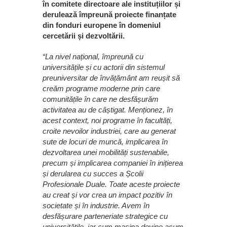
în comitete directoare ale instituțiilor și
derulează împreună proiecte finanțate
din fonduri europene în domeniul
cercetării și dezvoltării.
“La nivel național, împreună cu
universitățile și cu actorii din sistemul
preuniversitar de învățământ am reușit să
creăm programe moderne prin care
comunitățile în care ne desfășurăm
activitatea au de câștigat. Menționez, în
acest context, noi programe în facultăți,
croite nevoilor industriei, care au generat
sute de locuri de muncă, implicarea în
dezvoltarea unei mobilități sustenabile,
precum și implicarea companiei în inițierea
și derularea cu succes a Școlii
Profesionale Duale. Toate aceste proiecte
au creat și vor crea un impact pozitiv în
societate și în industrie. Avem în
desfășurare parteneriate strategice cu
universităţile, iar cum maşina devine acum