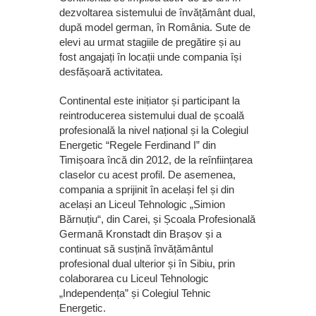
dezvoltarea sistemului de învățământ dual,
după model german, în România. Sute de
elevi au urmat stagiile de pregătire și au
fost angajați în locații unde compania își
desfășoară activitatea.
Continental este inițiator și participant la
reintroducerea sistemului dual de școală
profesională la nivel național și la Colegiul
Energetic “Regele Ferdinand I” din
Timișoara încă din 2012, de la reînființarea
claselor cu acest profil. De asemenea,
compania a sprijinit în același fel și din
același an Liceul Tehnologic „Simion
Bărnuțiu“, din Carei, și Școala Profesională
Germană Kronstadt din Brașov și a
continuat să susțină învățământul
profesional dual ulterior și în Sibiu, prin
colaborarea cu Liceul Tehnologic
„Independența” și Colegiul Tehnic
Energetic.