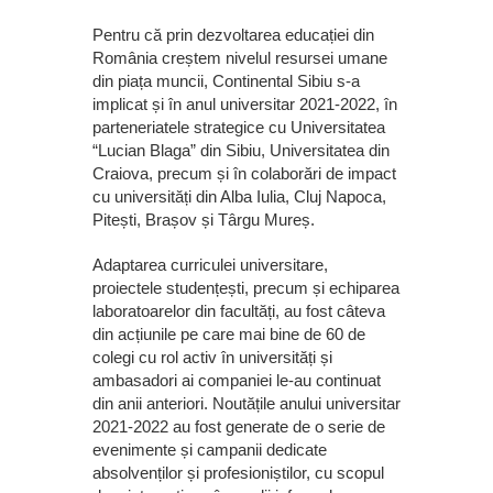
Pentru că prin dezvoltarea educației din
România creștem nivelul resursei umane
din piața muncii, Continental Sibiu s-a
implicat și în anul universitar 2021-2022, în
parteneriatele strategice cu Universitatea
“Lucian Blaga” din Sibiu, Universitatea din
Craiova, precum și în colaborări de impact
cu universități din Alba Iulia, Cluj Napoca,
Pitești, Brașov și Târgu Mureș.
Adaptarea curriculei universitare,
proiectele studențești, precum și echiparea
laboratoarelor din facultăți, au fost câteva
din acțiunile pe care mai bine de 60 de
colegi cu rol activ în universități și
ambasadori ai companiei le-au continuat
din anii anteriori. Noutățile anului universitar
2021-2022 au fost generate de o serie de
evenimente și campanii dedicate
absolvenților și profesioniștilor, cu scopul