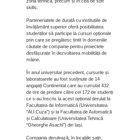
zona tehnică, precum și în cea de soft
skills.
Parteneriatele de durată cu instituțiile de
învățământ superior oferă posibilitatea
studenților să participe la cursuri opționale
prin care se pregătesc țintit în domeniile
căutate de companie pentru proiectele
desfășurate în dezvoltarea mobilității de
mâine.
În anul universitar precedent, cursurile și
laboratoarele au fost susținute de 14
angajați Continental care au cumulat 432
de ore de predare către cei 172 de studenți
ce s-au înscris la acest opțional derulat la
Facultatea de Informatică (Universitatea
“Al.I.Cuza”) și la Facultatea de Automatică
și Calculatoare (Universitatea Tehnică
“Gheorghe Asachi”) din Iași.
Compania derulează, în locațiile sale,