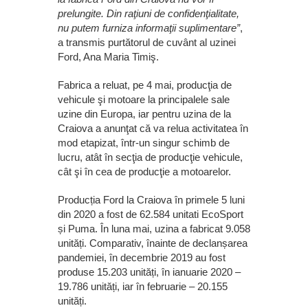
prelungite. Din raţiuni de confidenţialitate,
nu putem furniza informaţii suplimentare”
,
a transmis purtătorul de cuvânt al uzinei
Ford, Ana Maria Timiş.
Fabrica a reluat, pe 4 mai, producţia de
vehicule şi motoare la principalele sale
uzine din Europa, iar pentru uzina de la
Craiova a anunţat că va relua activitatea în
mod etapizat, într-un singur schimb de
lucru, atât în secţia de producţie vehicule,
cât şi în cea de producţie a motoarelor.
Producția Ford la Craiova în primele 5 luni
din 2020 a fost de 62.584 unitati EcoSport
și Puma. În luna mai, uzina a fabricat 9.058
unități. Comparativ, înainte de declanșarea
pandemiei, în decembrie 2019 au fost
produse 15.203 unități, în ianuarie 2020 –
19.786 unități, iar în februarie – 20.155
unități.