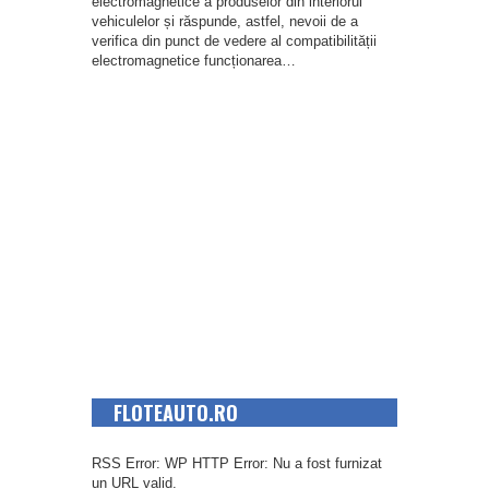
electromagnetice a produselor din interiorul
vehiculelor și răspunde, astfel, nevoii de a
verifica din punct de vedere al compatibilității
electromagnetice funcționarea…
FLOTEAUTO.RO
RSS Error: WP HTTP Error: Nu a fost furnizat
un URL valid.