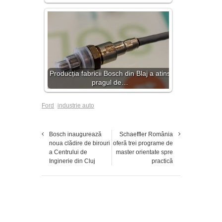
Producția fabricii Bosch din Blaj a atins
pragul de…
Ford
industrie auto
Bosch inaugurează
Schaeffler România
noua clădire de birouri
oferă trei programe de
a Centrului de
master orientate spre
Inginerie din Cluj
practică