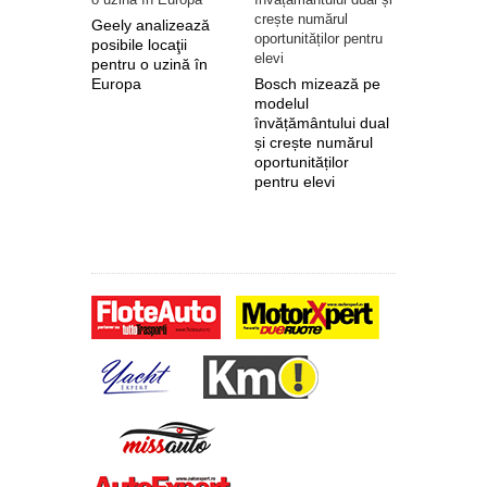
Geely analizează
posibile locaţii
pentru o uzină în
Europa
Bosch mizează pe
Nokian Ty
modelul
primește 
învățământului dual
euro de l
și crește numărul
pentru fab
oportunităților
anvelope 
pentru elevi
zero de l