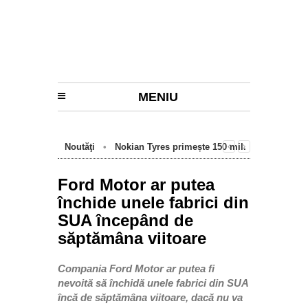
MENIU
Noutăţi
•
Nokian Tyres primește 150 mil.
euro de la BEI pentru fabrica de anvelope
cu emisii zero de la Oradea
Ford Motor ar putea
închide unele fabrici din
SUA începând de
săptămâna viitoare
Compania Ford Motor ar putea fi
nevoită să închidă unele fabrici din SUA
încă de săptămâna viitoare, dacă nu va