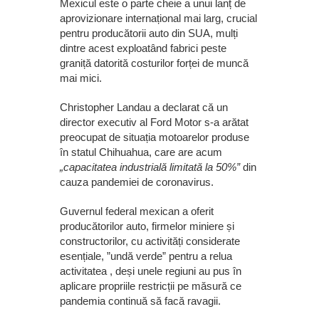
Mexicul este o parte cheie a unui lanț de
aprovizionare internațional mai larg, crucial
pentru producătorii auto din SUA, mulți
dintre acest exploatând fabrici peste
graniță datorită costurilor forței de muncă
mai mici.
Christopher Landau a declarat că un
director executiv al Ford Motor s-a arătat
preocupat de situația motoarelor produse
în statul Chihuahua, care are acum
„capacitatea industrială limitată la 50%”
din
cauza pandemiei de coronavirus.
Guvernul federal mexican a oferit
producătorilor auto, firmelor miniere și
constructorilor, cu activități considerate
esențiale, ”undă verde” pentru a relua
activitatea , deși unele regiuni au pus în
aplicare propriile restricții pe măsură ce
pandemia continuă să facă ravagii.