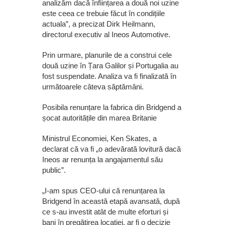
analizăm dacă înființarea a două noi uzine
este ceea ce trebuie făcut în condițiile
actuala”, a precizat Dirk Heilmann,
directorul executiv al Ineos Automotive.
Prin urmare, planurile de a construi cele
două uzine în Țara Galilor și Portugalia au
fost suspendate. Analiza va fi finalizată în
următoarele câteva săptămâni.
Posibila renunțare la fabrica din Bridgend a
șocat autoritățile din marea Britanie
Ministrul Economiei, Ken Skates, a
declarat că va fi „o adevărată lovitură dacă
Ineos ar renunța la angajamentul său
public”.
„I-am spus CEO-ului că renunțarea la
Bridgend în această etapă avansată, după
ce s-au investit atât de multe eforturi și
bani în pregătirea locației, ar fi o decizie