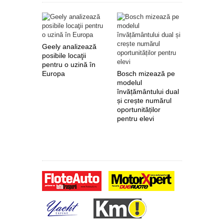
Geely analizează
posibile locaţii
pentru o uzină în
Europa
Bosch mizează pe
Nokian Ty
modelul
primește 
învățământului dual
euro de l
și crește numărul
pentru fab
oportunităților
anvelope 
pentru elevi
zero de l