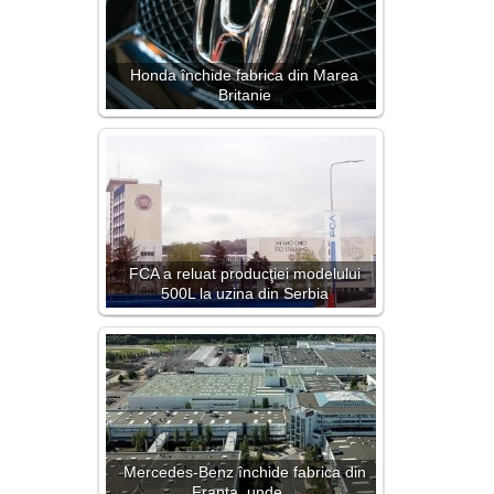
Honda închide fabrica din Marea
Britanie
FCA a reluat producţiei modelului
500L la uzina din Serbia
Mercedes-Benz închide fabrica din
Franța, unde…