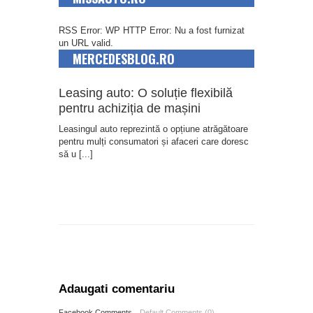
RSS Error: WP HTTP Error: Nu a fost furnizat
un URL valid.
MERCEDESBLOG.RO
Leasing auto: O soluție flexibilă
pentru achiziția de mașini
Leasingul auto reprezintă o opțiune atrăgătoare
pentru mulți consumatori și afaceri care doresc
să u
[...]
Adaugati comentariu
Facebook Comments
Default Comments (0)