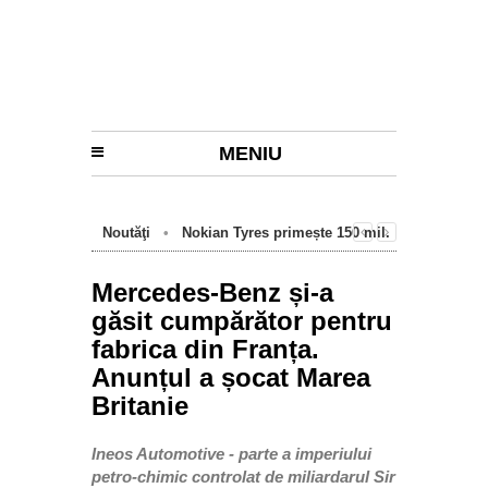
MENIU
Noutăţi
•
Nokian Tyres primește 150 mil.
euro de la BEI pentru fabrica de anvelope
cu emisii zero de la Oradea
Mercedes-Benz și-a
găsit cumpărător pentru
fabrica din Franța.
Anunțul a șocat Marea
Britanie
Ineos Automotive - parte a imperiului
petro-chimic controlat de miliardarul Sir