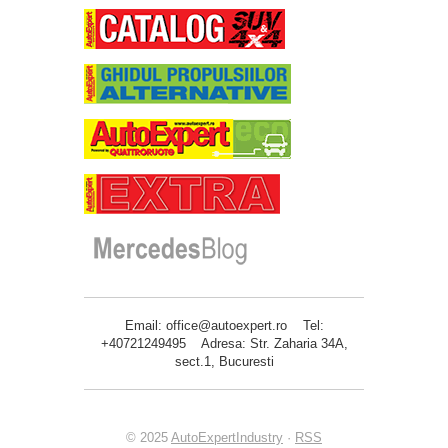
Email: office@autoexpert.ro Tel:
+40721249495 Adresa: Str. Zaharia 34A,
sect.1, Bucuresti
© 2025
AutoExpertIndustry
·
RSS