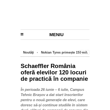
MENIU
Noutăţi
•
Nokian Tyres primește 150 mil.
euro de la BEI pentru fabrica de anvelope
cu emisii zero de la Oradea
Schaeffler România
oferă elevilor 120 locuri
de practică în companie
În perioada 26 iunie – 6 iulie, Campus
Tehnic Brașov a dat start înscrierilor
pentru o nouă generație de elevi, care
doresc să-și continue studiile în sistem