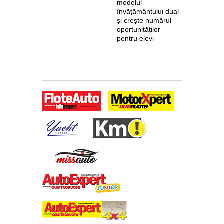
modelul
primește 
învățământului dual
euro de l
și crește numărul
pentru fab
oportunităților
anvelope 
pentru elevi
zero de l