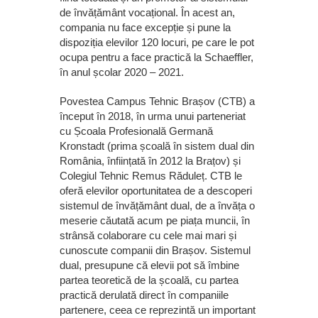
de învățământ vocațional. În acest an,
compania nu face excepție și pune la
dispoziția elevilor 120 locuri, pe care le pot
ocupa pentru a face practică la Schaeffler,
în anul școlar 2020 – 2021.
Povestea Campus Tehnic Brașov (CTB) a
început în 2018, în urma unui parteneriat
cu Școala Profesională Germană
Kronstadt (prima școală în sistem dual din
România, înființată în 2012 la Brațov) și
Colegiul Tehnic Remus Răduleț. CTB le
oferă elevilor oportunitatea de a descoperi
sistemul de învățământ dual, de a învăța o
meserie căutată acum pe piața muncii, în
strânsă colaborare cu cele mai mari și
cunoscute companii din Brașov. Sistemul
dual, presupune că elevii pot să îmbine
partea teoretică de la școală, cu partea
practică derulată direct în companiile
partenere, ceea ce reprezintă un important