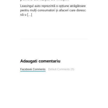
Leasingul auto reprezintă o opțiune atrăgătoare
pentru mulți consumatori și afaceri care doresc
să u
[...]
Adaugati comentariu
Facebook Comments
Default Comments (0)