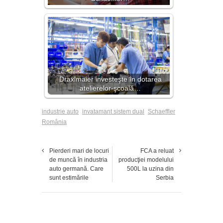
Draxlmaier investeşte în dotarea
atelierelor-şcoală…
industrie auto
invatamant sistem dual
Schaeffler
România
Pierderi mari de locuri
FCA a reluat
de muncă în industria
producţiei modelului
auto germană. Care
500L la uzina din
sunt estimările
Serbia