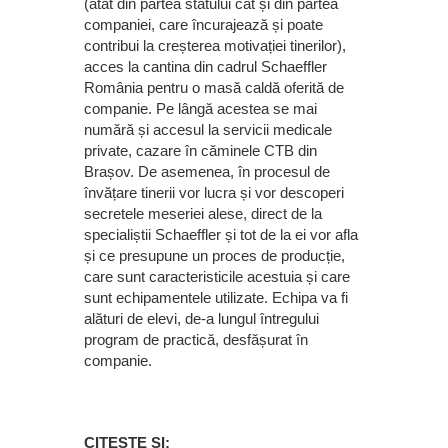
(atât din partea statului cât și din partea
companiei, care încurajează și poate
contribui la creșterea motivației tinerilor),
acces la cantina din cadrul Schaeffler
România pentru o masă caldă oferită de
companie. Pe lângă acestea se mai
numără și accesul la servicii medicale
private, cazare în căminele CTB din
Brașov. De asemenea, în procesul de
învățare tinerii vor lucra și vor descoperi
secretele meseriei alese, direct de la
specialiștii Schaeffler și tot de la ei vor afla
și ce presupune un proces de producție,
care sunt caracteristicile acestuia și care
sunt echipamentele utilizate. Echipa va fi
alături de elevi, de-a lungul întregului
program de practică, desfășurat în
companie.
CITEȘTE ȘI: