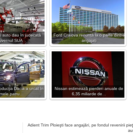
i auto dau în judecată
Ford Craiova renunță la o parte dintre
uvernul SUA
angajați
ucţia Dacia a urcat în
Nissan estimează pierderi anuale de
imele patru…
6,35 miliarde de…
Adient Trim Ploieşti face angajări, pe fondul revenirii pieţ
au