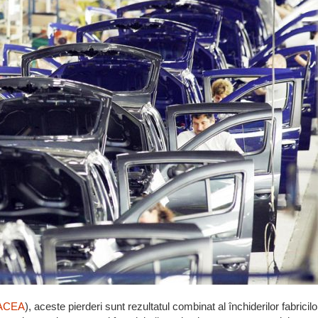
ACEA
), aceste pierderi sunt rezultatul combinat al închiderilor fabricil