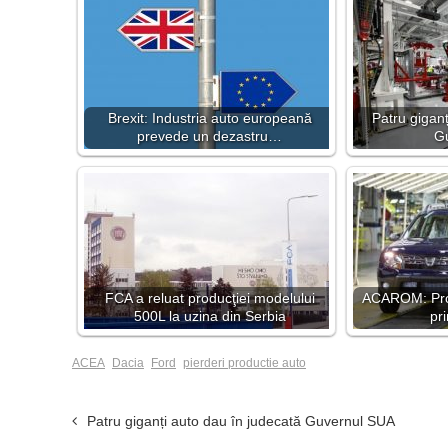
Brexit: Industria auto europeană
Patru giganț
prevede un dezastru…
G
FCA a reluat producţiei modelului
ACAROM: Prod
500L la uzina din Serbia
pr
ACEA
Dacia
Ford
pierderi productie auto
Patru giganți auto dau în judecată Guvernul SUA