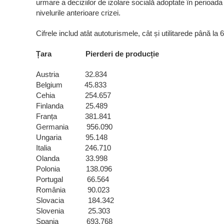
urmare a deciziilor de izolare socială adoptate în perioada
nivelurile anterioare crizei.
Cifrele includ atât autoturismele, cât și utilitarede până la 
Țara Pierderi de producție
Austria 32.834
Belgium 45.833
Cehia 254.657
Finlanda 25.489
Franța 381.841
Germania 956.090
Ungaria 95.148
Italia 246.710
Olanda 33.998
Polonia 138.096
Portugal 66.564
România 90.023
Slovacia 184.342
Slovenia 25.303
Spania 693.768