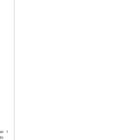
ei
to