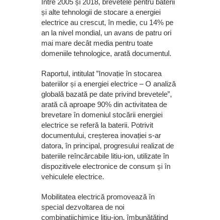
Între 2005 și 2018, brevetele pentru baterii
și alte tehnologii de stocare a energiei
electrice au crescut, în medie, cu 14% pe
an la nivel mondial, un avans de patru ori
mai mare decât media pentru toate
domeniile tehnologice, arată documentul.
Raportul, intitulat ”Inovație în stocarea
bateriilor și a energiei electrice – O analiză
globală bazată pe date privind brevetele”,
arată că aproape 90% din activitatea de
brevetare în domeniul stocării energiei
electrice se referă la baterii. Potrivit
documentului, creșterea inovației s-ar
datora, în principal, progresului realizat de
bateriile reîncărcabile litiu-ion, utilizate în
dispozitivele electronice de consum și în
vehiculele electrice.
Mobilitatea electrică promovează în
special dezvoltarea de noi
combinațiichimice litiu-ion, îmbunătățind