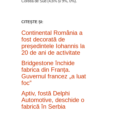
Coreea de Sud (4,6% și 9%, 0%).
CITEȘTE ȘI:
Continental România a
fost decorată de
președintele Iohannis la
20 de ani de activitate
Bridgestone închide
fabrica din Franța.
Guvernul francez „a luat
foc”
Aptiv, fostă Delphi
Automotive, deschide o
fabrică în Serbia