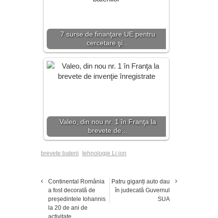
7 surse de finanţare UE pentru
cercetare şi…
Valeo, din nou nr. 1 în Franţa la
brevete de…
brevete baterii
tehnologie Li ion
Continental România
Patru giganți auto dau
a fost decorată de
în judecată Guvernul
președintele Iohannis
SUA
la 20 de ani de
activitate