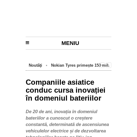
MENIU
Noutăţi
•
Nokian Tyres primește 150 mil.
euro de la BEI pentru fabrica de anvelope
cu emisii zero de la Oradea
Companiile asiatice
conduc cursa inovației
în domeniul bateriilor
De 20 de ani, inovația în domeniul
bateriilor a cunoscut o creștere
constantă, determinată de ascensiunea
vehiculelor electrice și de dezvoltarea