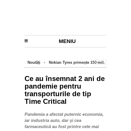
MENIU
Noutăţi
•
Nokian Tyres primește 150 mil.
euro de la BEI pentru fabrica de anvelope
cu emisii zero de la Oradea
Ce au însemnat 2 ani de
pandemie pentru
transporturile de tip
Time Critical
Pandemia a afectat puternic economia,
iar industria auto, dar și cea
farmaceutică au fost printre cele mai