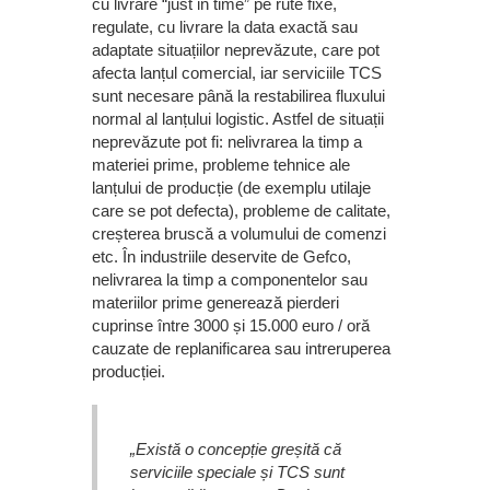
cu livrare “just in time” pe rute fixe,
regulate, cu livrare la data exactă sau
adaptate situațiilor neprevăzute, care pot
afecta lanțul comercial, iar serviciile TCS
sunt necesare până la restabilirea fluxului
normal al lanțului logistic. Astfel de situații
neprevăzute pot fi: nelivrarea la timp a
materiei prime, probleme tehnice ale
lanțului de producție (de exemplu utilaje
care se pot defecta), probleme de calitate,
creșterea bruscă a volumului de comenzi
etc. În industriile deservite de Gefco,
nelivrarea la timp a componentelor sau
materiilor prime generează pierderi
cuprinse între 3000 și 15.000 euro / oră
cauzate de replanificarea sau intreruperea
producției.
„Există o concepție greșită că
serviciile speciale și TCS sunt