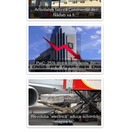
Activitatea fabricii Continental din
Nădab va fi…
PwC: 25% dintre companiile din
industria auto…
Revoluția ”electrică” aduce schimbări
majore în…