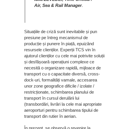
Air, Sea & Rail Manager
.
Situațiile de criză sunt inevitabile și pun
presiune pe întreg mecanismul de
producție și punere în piață, epuizând
resursele clienților. Experții TCS vin în
ajutorul clienților cu cele mai potrivite soluții
și desfășoară operațiuni complexe ce
necesită o organizare rapidă, mijloace de
transport cu o capacitate diversă, cross-
dock-uri, formalități vamale, accesarea
unor zone geografice dificile / izolate /
restricționate, schimbarea planului de
transport în cursul derulării lui
(transbordări, livrări la cele mai apropriate
aeroporturi pentru schimbarea tipului de
transport din rutier în aerian.
În prezent, se observă o revenire la