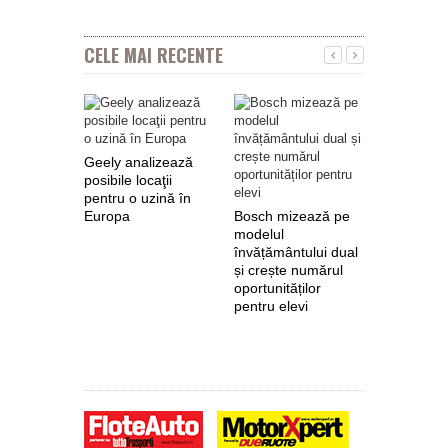
CELE MAI RECENTE
Geely analizează
posibile locaţii
pentru o uzină în
Europa
Bosch mizează pe
Nokian Ty
modelul
primește 
învățământului dual
euro de l
și crește numărul
pentru fab
oportunităților
anvelope 
pentru elevi
zero de l