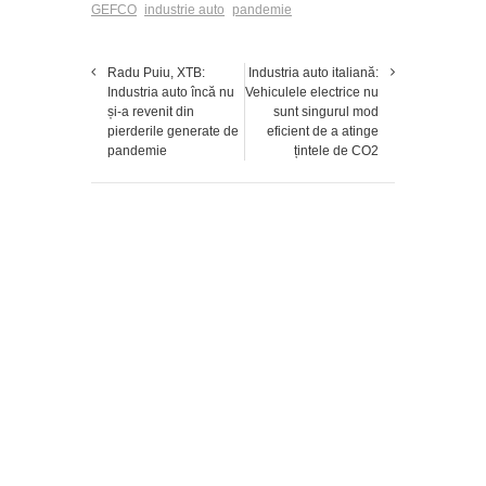
GEFCO
industrie auto
pandemie
Radu Puiu, XTB:
Industria auto italiană:
Industria auto încă nu
Vehiculele electrice nu
și-a revenit din
sunt singurul mod
pierderile generate de
eficient de a atinge
pandemie
țintele de CO2