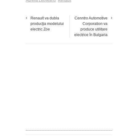
Aurelia Leoveanu
Renault
Renault va dubla
Cenntro Automotive
producţia modelului
Corporation va
electric Zoe
produce utilitare
electrice în Bulgaria