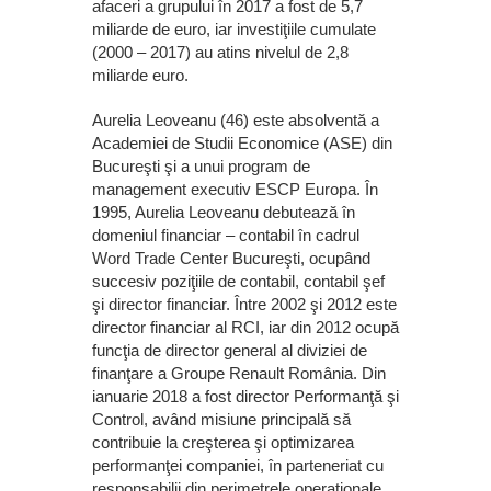
afaceri a grupului în 2017 a fost de 5,7
miliarde de euro, iar investiţiile cumulate
(2000 – 2017) au atins nivelul de 2,8
miliarde euro.
Aurelia Leoveanu (46) este absolventă a
Academiei de Studii Economice (ASE) din
Bucureşti şi a unui program de
management executiv ESCP Europa. În
1995, Aurelia Leoveanu debutează în
domeniul financiar – contabil în cadrul
Word Trade Center Bucureşti, ocupând
succesiv poziţiile de contabil, contabil şef
şi director financiar. Între 2002 şi 2012 este
director financiar al RCI, iar din 2012 ocupă
funcţia de director general al diviziei de
finanţare a Groupe Renault România. Din
ianuarie 2018 a fost director Performanţă şi
Control, având misiune principală să
contribuie la creşterea şi optimizarea
performanţei companiei, în parteneriat cu
responsabilii din perimetrele operaţionale.