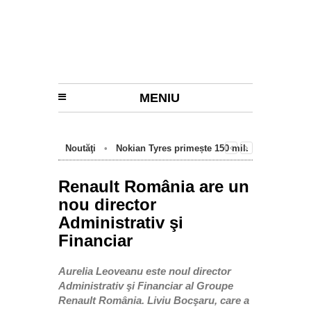
MENIU
Noutăţi
•
Nokian Tyres primește 150 mil.
euro de la BEI pentru fabrica de anvelope
cu emisii zero de la Oradea
Renault România are un
nou director
Administrativ şi
Financiar
Aurelia Leoveanu este noul director
Administrativ şi Financiar al Groupe
Renault România. Liviu Bocşaru, care a