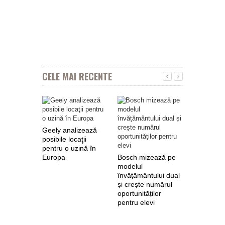
CELE MAI RECENTE
Geely analizează
posibile locaţii
pentru o uzină în
Europa
Bosch mizează pe
Nokian Ty
modelul
primește 
învățământului dual
euro de l
și crește numărul
pentru fab
oportunităților
anvelope 
pentru elevi
zero de l