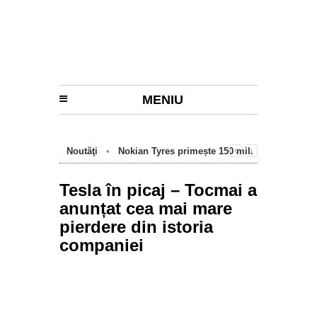
MENIU
Noutăţi
•
Nokian Tyres primește 150 mil.
euro de la BEI pentru fabrica de anvelope
cu emisii zero de la Oradea
Tesla în picaj – Tocmai a
anunțat cea mai mare
pierdere din istoria
companiei