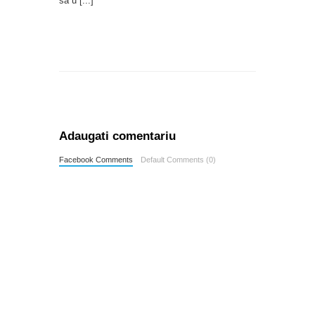
să u
[...]
Adaugati comentariu
Facebook Comments
Default Comments (0)