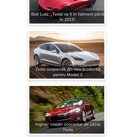
Bob Lutz: „Tesla va fi în faliment până
în 2019”
Tesla suspendă din nou producția
pentru Model 3
Inginer român concediat de uzina
Tesla