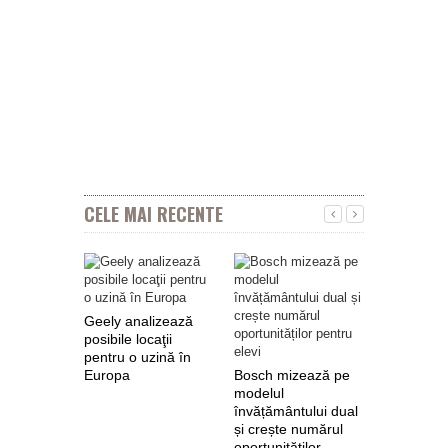
CELE MAI RECENTE
Geely analizează
posibile locaţii
pentru o uzină în
Europa
Bosch mizează pe
Nokian Ty
modelul
primește 
învățământului dual
euro de l
și crește numărul
pentru fab
oportunităților
anvelope 