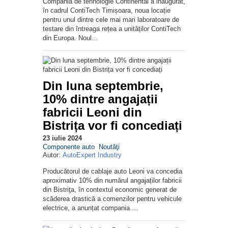
Compania de tehnologie Continental a inaugurat,
în cadrul ContiTech Timișoara, noua locație
pentru unul dintre cele mai mari laboratoare de
testare din întreaga rețea a unităților ContiTech
din Europa. Noul…
Din luna septembrie,
10% dintre angajații
fabricii Leoni din
Bistrița vor fi concediați
23 iulie 2024
Componente auto
Noutăţi
Autor:
AutoExpert Industry
Producătorul de cablaje auto Leoni va concedia
aproximativ 10% din numărul angajaților fabricii
din Bistriţa, în contextul economic generat de
scăderea drastică a comenzilor pentru vehicule
electrice, a anunțat compania.…