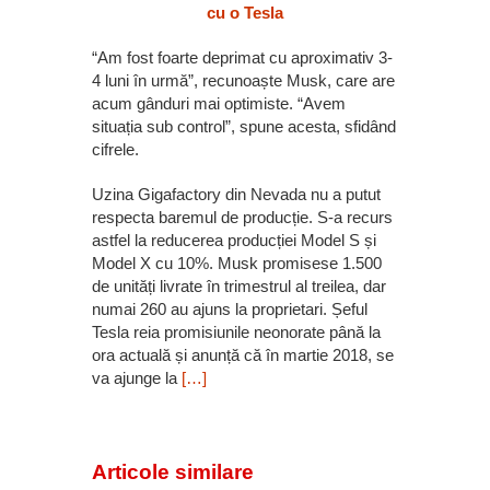
cu o Tesla
“Am fost foarte deprimat cu aproximativ 3-
4 luni în urmă”, recunoaște Musk, care are
acum gânduri mai optimiste. “Avem
situația sub control”, spune acesta, sfidând
cifrele.
Uzina Gigafactory din Nevada nu a putut
respecta baremul de producție. S-a recurs
astfel la reducerea producției Model S și
Model X cu 10%. Musk promisese 1.500
de unități livrate în trimestrul al treilea, dar
numai 260 au ajuns la proprietari. Șeful
Tesla reia promisiunile neonorate până la
ora actuală și anunță că în martie 2018, se
va ajunge la
[…]
Articole similare