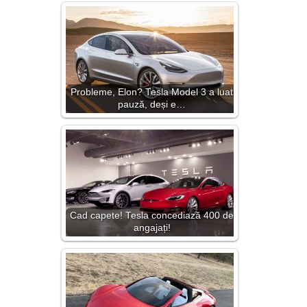
Probleme, Elon? Tesla Model 3 a luat
pauză, deși e…
Cad capete! Tesla concediază 400 de
angajați!