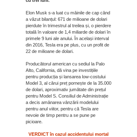
cu trei luni.
Elon Musk s-a luat cu mâinile de cap când
a văzut bilanțul: 671 de milioane de dolari
pierdute în trimestrul al treilea și, o pierdere
totală în valoare de 1,4 miliarde de dolari în
primele 9 luni ale anului. În același interval
din 2016, Tesla era pe plus, cu un profit de
22 de milioane de dolari.
Producătorul american cu sediul la Palo
Alto, California, dă vina pe investițiile
pentru producția și lansarea low-costului
Model 3, al cărui preț pornește de la 35.000
de dolari, aproximativ jumătate din prețul
pentru Model S. Consiliul de Administrație
a decis amânarea vânzării modelului
pentru anul viitor, pentru că Tesla are
nevoie de timp pentru a se pune pe
picioare.
VERDICT în cazul accidentului mortal