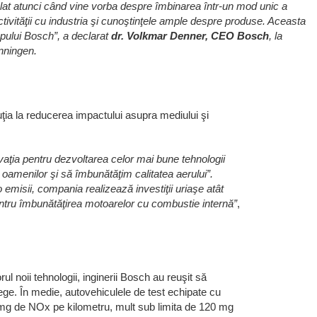
at atunci când vine vorba despre îmbinarea într-un mod unic a
tivităţii cu industria şi cunoştinţele ample despre produse. Aceasta
upului Bosch”, a declarat
dr. Volkmar Denner, CEO Bosch
, la
nningen.
buţia la reducerea impactului asupra mediului şi
vaţia pentru dezvoltarea celor mai bune tehnologii
oamenilor şi să îmbunătăţim calitatea aerului”.
o emisii, compania realizează investiţii uriaşe atât
pentru îmbunătăţirea motoarelor cu combustie internă”
,
ul noii tehnologii, inginerii Bosch au reuşit să
ege. În medie, autovehiculele de test echipate cu
 mg de NOx pe kilometru, mult sub limita de 120 mg