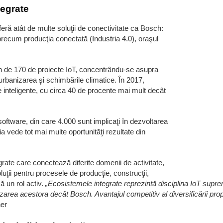
tegrate
feră atât de multe soluţii de conectivitate ca Bosch:
precum producţia conectată (Industria 4.0), oraşul
in de 170 de proiecte IoT, concentrându-se asupra
rbanizarea şi schimbările climatice. În 2017,
inteligente, cu circa 40 de procente mai mult decât
oftware, din care 4.000 sunt implicaţi în dezvoltarea
nia vede tot mai multe oportunităţi rezultate din
grate care conectează diferite domenii de activitate,
ţii pentru procesele de producţie, construcţii,
ă un rol activ.
„Ecosistemele integrate reprezintă disciplina IoT supr
izarea acestora decât Bosch. Avantajul competitiv al diversificării pr
er