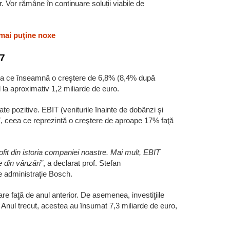
. Vor rămâne în continuare soluții viabile de
 mai puţine noxe
17
eea ce înseamnă o creştere de 6,8% (8,4% după
d la aproximativ 1,2 miliarde de euro.
ate pozitive. EBIT (veniturile înainte de dobânzi şi
017, ceea ce reprezintă o creştere de aproape 17% faţă
ofit din istoria companiei noastre. Mai mult, EBIT
e din vânzări”
, a declarat prof. Stefan
 administraţie Bosch.
e faţă de anul anterior. De asemenea, investiţiile
. Anul trecut, acestea au însumat 7,3 miliarde de euro,