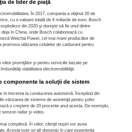
ia de lider de piaţă
tromobilitatea. În 2017, compania a obţinut 20 de
ice, cu o valoare totală de 4 miliarde de euro. Bosch
 explodeze din 2020 şi doreşte să fie unul dintre
plă deja în China, unde Bosch colaborează cu
ineză Weichai Power, cel mai mare producător de
 promova utilizarea celulelor de carburant pentru
itor promiţător şi pentru serviciile bazate pe
mbunătăţi viabilitatea electromobilităţii.
 componente la soluţii de sistem
e în trecerea la conducerea autonomă. Începând din
in vânzarea de sisteme de asistenţă pentru şofer.
ează o creştere de 20 procente anul acesta. De exemplu,
 senzori radar şi video.
 complexă. În viitor, clienţii noştri vor avea
te. Acesta este un alt domeniu în care experienţa