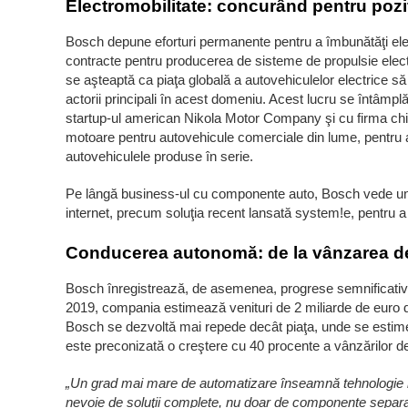
Electromobilitate: concurând pentru poziţ
Bosch depune eforturi permanente pentru a îmbunătăţi elec
contracte pentru producerea de sisteme de propulsie electr
se aşteaptă ca piaţa globală a autovehiculelor electrice să
actorii principali în acest domeniu. Acest lucru se întâm
startup-ul american Nikola Motor Company şi cu firma ch
motoare pentru autovehicule comerciale din lume, pentru a
autovehiculele produse în serie.
Pe lângă business-ul cu componente auto, Bosch vede un vi
internet, precum soluţia recent lansată system!e, pentru a î
Conducerea autonomă: de la vânzarea de
Bosch înregistrează, de asemenea, progrese semnificativ
2019, compania estimează venituri de 2 miliarde de euro d
Bosch se dezvoltă mai repede decât piaţa, unde se estim
este preconizată o creştere cu 40 procente a vânzărilor de
„Un grad mai mare de automatizare înseamnă tehnologie mai
nevoie de soluţii complete, nu doar de componente separa