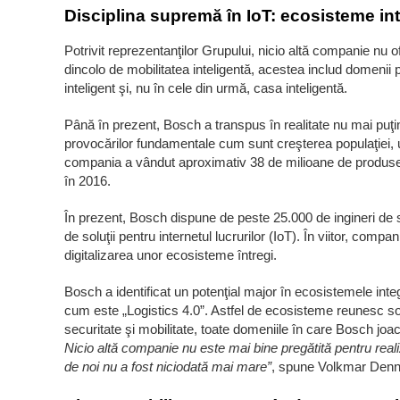
Disciplina supremă în IoT: ecosisteme in
Potrivit reprezentanţilor Grupului, nicio altă companie nu o
dincolo de mobilitatea inteligentă, acestea includ domenii 
inteligent şi, nu în cele din urmă, casa inteligentă.
Până în prezent, Bosch a transpus în realitate nu mai puţ
provocărilor fundamentale cum sunt creşterea populaţiei, u
compania a vândut aproximativ 38 de milioane de produse 
în 2016.
În prezent, Bosch dispune de peste 25.000 de ingineri de s
de soluţii pentru internetul lucrurilor (IoT). În viitor, compa
digitalizarea unor ecosisteme întregi.
Bosch a identificat un potenţial major în ecosistemele inte
cum este „Logistics 4.0”. Astfel de ecosisteme reunesc solu
securitate şi mobilitate, toate domeniile în care Bosch joac
Nicio altă companie nu este mai bine pregătită pentru real
de noi nu a fost niciodată mai mare”
, spune Volkmar Denn