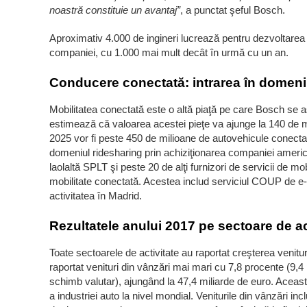
noastră constituie un avantaj”
, a punctat şeful Bosch.
Aproximativ 4.000 de ingineri lucrează pentru dezvoltarea
companiei, cu 1.000 mai mult decât în urmă cu un an.
Conducere conectată: intrarea în domeni
Mobilitatea conectată este o altă piaţă pe care Bosch se 
estimează că valoarea acestei pieţe va ajunge la 140 de m
2025 vor fi peste 450 de milioane de autovehicule conectat
domeniul ridesharing prin achiziţionarea companiei ameri
laolaltă SPLT şi peste 20 de alţi furnizori de servicii de mobil
mobilitate conectată. Acestea includ serviciul COUP de e-
activitatea în Madrid.
Rezultatele anului 2017 pe sectoare de ac
Toate sectoarele de activitate au raportat creşterea venituri
raportat venituri din vânzări mai mari cu 7,8 procente (9,4
schimb valutar), ajungând la 47,4 miliarde de euro. Aceast
a industriei auto la nivel mondial. Veniturile din vânzări inc