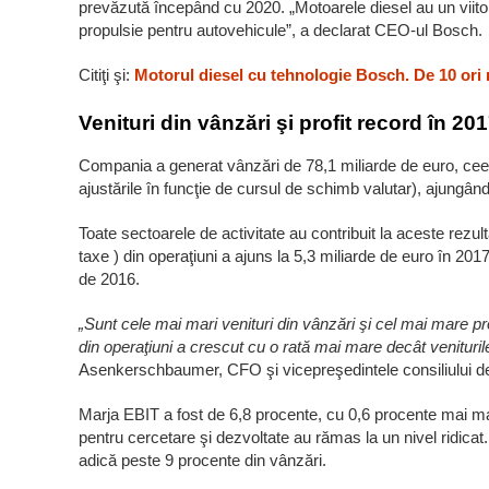
prevăzută începând cu 2020. „Motoarele diesel au un viitor
propulsie pentru autovehicule”, a declarat CEO-ul Bosch.
Citiţi şi:
Motorul diesel cu tehnologie Bosch. De 10 ori
Venituri din vânzări şi profit record în 20
Compania a generat vânzări de 78,1 miliarde de euro, c
ajustările în funcţie de cursul de schimb valutar), ajungân
Toate sectoarele de activitate au contribuit la aceste rezult
taxe ) din operaţiuni a ajuns la 5,3 miliarde de euro în 2
de 2016.
„Sunt cele mai mari venituri din vânzări şi cel mai mare pr
din operaţiuni a crescut cu o rată mai mare decât venituril
Asenkerschbaumer, CFO şi vicepreşedintele consiliului de
Marja EBIT a fost de 6,8 procente, cu 0,6 procente mai mar
pentru cercetare şi dezvoltate au rămas la un nivel ridicat
adică peste 9 procente din vânzări.