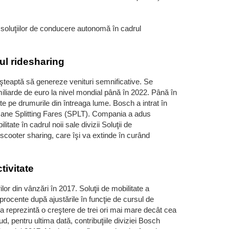
 soluţiilor de conducere autonomă în cadrul
ul ridesharing
aşteaptă să genereze venituri semnificative. Se
iliarde de euro la nivel mondial până în 2022. Până în
e pe drumurile din întreaga lume. Bosch a intrat în
cane Splitting Fares (SPLT). Compania a adus
itate în cadrul noii sale divizii Soluţii de
scooter sharing, care îşi va extinde în curând
tivitate
lor din vânzări în 2017. Soluţii de mobilitate a
 procente după ajustările în funcţie de cursul de
a reprezintă o creştere de trei ori mai mare decât cea
lud, pentru ultima dată, contribuţiile diviziei Bosch