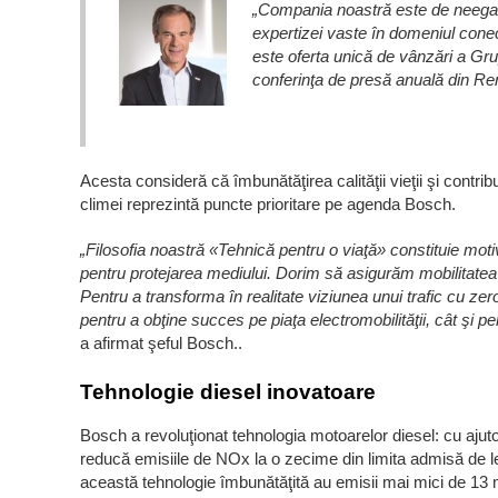
„Compania noastră este de neegal
expertizei vaste în domeniul conec
este oferta unică de vânzări a Gr
conferinţa de presă anuală din Re
Acesta consideră că îmbunătăţirea calităţii vieţii şi contri
climei reprezintă puncte prioritare pe agenda Bosch.
„Filosofia noastră «Tehnică pentru o viaţă» constituie moti
pentru protejarea mediului. Dorim să asigurăm mobilitatea 
Pentru a transforma în realitate viziunea unui trafic cu zer
pentru a obţine succes pe piaţa electromobilităţii, cât şi 
a afirmat şeful Bosch..
Tehnologie diesel inovatoare
Bosch a revoluţionat tehnologia motoarelor diesel: cu ajutor
reducă emisiile de NOx la o zecime din limita admisă de l
această tehnologie îmbunătăţită au emisii mai mici de 13