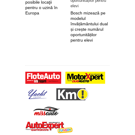
posibile locaţii
pentru o uzină în
Europa
Bosch mizează pe
Nokian Ty
modelul
primește 
învățământului dual
euro de l
și crește numărul
pentru fab
oportunităților
anvelope 
pentru elevi
zero de l