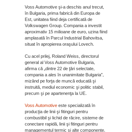
Voss Automotive şi-a deschis anul trecut,
în Bulgaria, prima fabrică din Europa de
Est, unitatea fiind deja certificată de
Volkswagen Group. Compania a investit
aproximativ 15 milioane de euro, uzina fiind
amplasată în Parcul Industrial Bahovitsa,
situat în apropierea oraşului Lovech.
Cu acel prilej, Roland Weiss, directorul
general al Voss Automotive Bulgaria,
afirma că „dintre 22 de ţări selectate,
compania a ales în unanimitate Bulgaria”,
mizând pe forţa de muncă educată şi
instruită, mediul economic şi politic stabil,
precum şi pe apartenenţa la UE.
Voss Automotive
este specializată în
producţia de linii şi fitinguri pentru
combustibil şi lichid de răcire, sisteme de
conectare rapidă, linii şi fitinguri pentru
managementul termic şi alte componente.