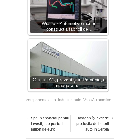
Wielpütz Automotive începe
construcţia fabricii de…
Grupul IAC, prezent şi în România, a
inaugurat o…
componente auto
industrie auto
Voss Automotive
Sprijin financiar pentru
Batagon îşi extinde
investiţii de peste 1
producţia de baterii
milion de euro
auto în Serbia