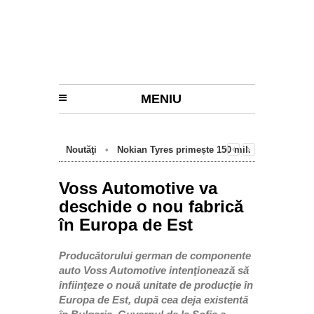
MENIU
Noutăţi
•
Nokian Tyres primește 150 mil.
euro de la BEI pentru fabrica de anvelope
cu emisii zero de la Oradea
Voss Automotive va
deschide o nou fabrică
în Europa de Est
Producătorului german de componente
auto Voss Automotive intenţionează să
înfiinţeze o nouă unitate de producţie în
Europa de Est, după cea deja existentă