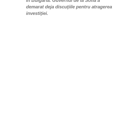
în Bulgaria. Guvernul de la Sofia a
demarat deja discuţiile pentru atragerea
investiţiei.