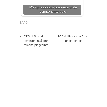
VW îşi realiniază business-ul de
componente auto
LAPD
CEO-ul Suzuki
FCA și Uber discută
demisionează, dar
un parteneriat
rămâne președinte