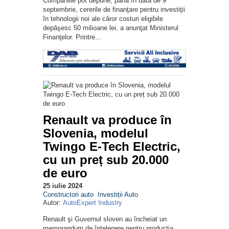
Companiile pot depune, până în data de 9
septembrie, cererile de finanţare pentru investiţii
în tehnologii noi ale căror costuri eligibile
depăşesc 50 milioane lei, a anunţat Ministerul
Finanţelor. Printre…
Renault va produce în
Slovenia, modelul
Twingo E-Tech Electric,
cu un preț sub 20.000
de euro
25 iulie 2024
Constructori auto
Investiții Auto
Autor:
AutoExpert Industry
Renault şi Guvernul sloven au încheiat un
memorandum de înţelegere pentru producţia