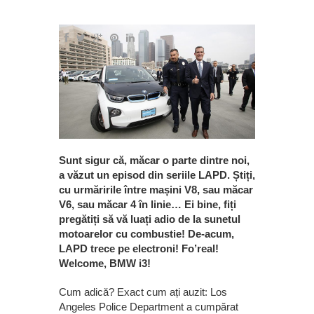
Sunt sigur că, măcar o parte dintre noi,
a văzut un episod din seriile LAPD. Știți,
cu urmăririle între mașini V8, sau măcar
V6, sau măcar 4 în linie… Ei bine, fiți
pregătiți să vă luați adio de la sunetul
motoarelor cu combustie! De-acum,
LAPD trece pe electroni! Fo’real!
Welcome, BMW i3!
Cum adică? Exact cum ați auzit: Los
Angeles Police Department a cumpărat