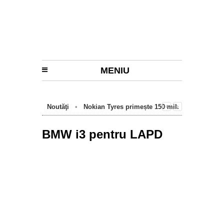
MENIU
Noutăţi
•
Nokian Tyres primește 150 mil.
euro de la BEI pentru fabrica de anvelope
cu emisii zero de la Oradea
BMW i3 pentru LAPD