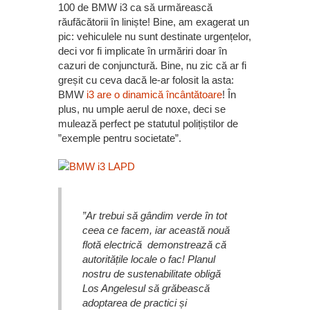
100 de BMW i3 ca să urmărească
răufăcătorii în liniște! Bine, am exagerat un
pic: vehiculele nu sunt destinate urgențelor,
deci vor fi implicate în urmăriri doar în
cazuri de conjunctură. Bine, nu zic că ar fi
greșit cu ceva dacă le-ar folosit la asta:
BMW
i3 are o dinamică încântătoare
! În
plus, nu umple aerul de noxe, deci se
mulează perfect pe statutul polițiștilor de
”exemple pentru societate”.
”Ar trebui să gândim verde în tot
ceea ce facem, iar această nouă
flotă electrică demonstrează că
autoritățile locale o fac! Planul
nostru de sustenabilitate obligă
Los Angelesul să grăbească
adoptarea de practici și