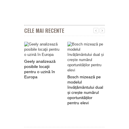
CELE MAI RECENTE
Geely analizează
posibile locaţii
pentru o uzină în
Europa
Bosch mizează pe
Nokian Ty
modelul
primește 
învățământului dual
euro de l
și crește numărul
pentru fab
oportunităților
anvelope 
pentru elevi
zero de l