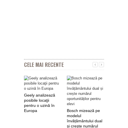
CELE MAI RECENTE
Geely analizează
posibile locaţii
pentru o uzină în
Europa
Bosch mizează pe
Nokian Ty
modelul
primește 
învățământului dual
euro de l
și crește numărul
pentru fab