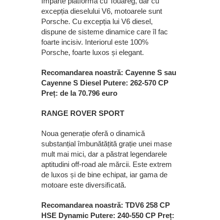
Împarte platforma cu Touareg, dar cu
excepția dieselului V6, motoarele sunt
Porsche. Cu excepția lui V6 diesel,
dispune de sisteme dinamice care îl fac
foarte incisiv. Interiorul este 100%
Porsche, foarte luxos și elegant.
Recomandarea noastră: Cayenne S sau
Cayenne S Diesel Putere: 262-570 CP
Preț: de la 70.796 euro
RANGE ROVER SPORT
Noua generație oferă o dinamică
substanțial îmbunătățită grație unei mase
mult mai mici, dar a păstrat legendarele
aptitudini off-road ale mărcii. Este extrem
de luxos și de bine echipat, iar gama de
motoare este diversiﬁcată.
Recomandarea noastră: TDV6 258 CP
HSE Dynamic Putere: 240-550 CP Preț: