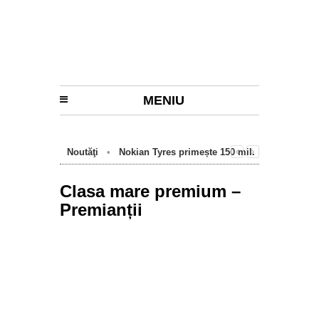
MENIU
Noutăţi
•
Nokian Tyres primește 150 mil.
euro de la BEI pentru fabrica de anvelope
cu emisii zero de la Oradea
Clasa mare premium –
Premianții