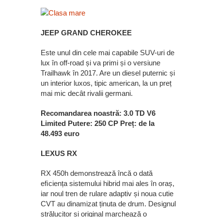
JEEP GRAND CHEROKEE
Este unul din cele mai capabile SUV-uri de
lux în off-road și va primi și o versiune
Trailhawk în 2017. Are un diesel puternic și
un interior luxos, tipic american, la un preț
mai mic decât rivalii germani.
Recomandarea noastră: 3.0 TD V6
Limited Putere: 250 CP Preț: de la
48.493 euro
LEXUS RX
RX 450h demonstrează încă o dată
eﬁciența sistemului hibrid mai ales în oraș,
iar noul tren de rulare adaptiv și noua cutie
CVT au dinamizat ținuta de drum. Designul
strălucitor și original marchează o