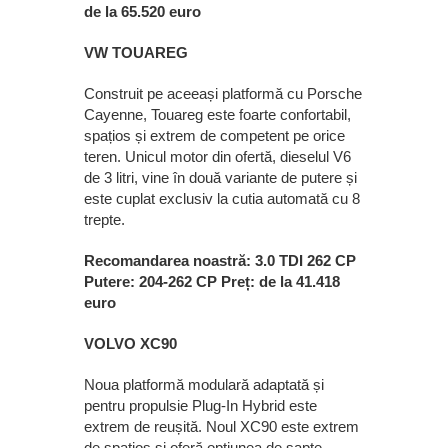
de la 65.520 euro
VW TOUAREG
Construit pe aceeași platformă cu Porsche
Cayenne, Touareg este foarte confortabil,
spațios și extrem de competent pe orice
teren. Unicul motor din ofertă, dieselul V6
de 3 litri, vine în două variante de putere și
este cuplat exclusiv la cutia automată cu 8
trepte.
Recomandarea noastră: 3.0 TDI 262 CP
Putere: 204-262 CP Preț: de la 41.418
euro
VOLVO XC90
Noua platformă modulară adaptată și
pentru propulsie Plug-In Hybrid este
extrem de reușită. Noul XC90 este extrem
de spațios și oferă opțiunea de șapte