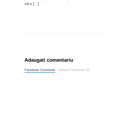
să u
[...]
Adaugati comentariu
Facebook Comments
Default Comments (0)