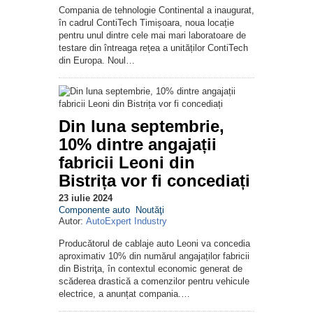
Compania de tehnologie Continental a inaugurat,
în cadrul ContiTech Timișoara, noua locație
pentru unul dintre cele mai mari laboratoare de
testare din întreaga rețea a unităților ContiTech
din Europa. Noul…
Din luna septembrie,
10% dintre angajații
fabricii Leoni din
Bistrița vor fi concediați
23 iulie 2024
Componente auto
Noutăţi
Autor:
AutoExpert Industry
Producătorul de cablaje auto Leoni va concedia
aproximativ 10% din numărul angajaților fabricii
din Bistriţa, în contextul economic generat de
scăderea drastică a comenzilor pentru vehicule
electrice, a anunțat compania.…