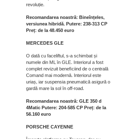
revoluție.
Recomandarea noastră: Bineînțeles,
versiunea hibridă. Putere: 238-313 CP
Preț: de la 48.450 euro
MERCEDES GLE
O dată cu faceliftul, s-a schimbat și
numele din ML în GLE. Interiorul a fost
complet revizuit beneﬁciind de o centrală
Comand mai modernă. Interiorul este
uriaș, iar suspensia pneumatică asigură o
gardă mare la sol în off-road.
Recomandarea noastră: GLE 350 d
4Matic Putere: 204-585 CP Preț: de la
56.160 euro
PORSCHE CAYENNE