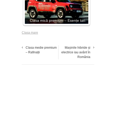
Clasa mică premium – Esențe tari
Clasa mare
Clasa medie premium
Mașinile hibride și
– Rafinații
electrice iau avânt în
România