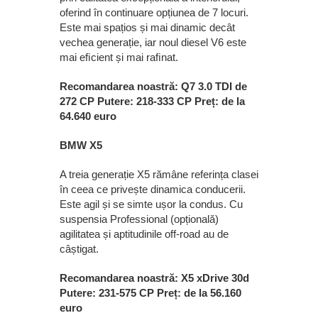
oferind în continuare opțiunea de 7 locuri.
Este mai spațios și mai dinamic decât
vechea generație, iar noul diesel V6 este
mai eﬁcient și mai raﬁnat.
Recomandarea noastră: Q7 3.0 TDI de
272 CP Putere: 218-333 CP Preț: de la
64.640 euro
BMW X5
A treia generație X5 rămâne referința clasei
în ceea ce privește dinamica conducerii.
Este agil și se simte ușor la condus. Cu
suspensia Professional (opțională)
agilitatea și aptitudinile off-road au de
câștigat.
Recomandarea noastră: X5 xDrive 30d
Putere: 231-575 CP Preț: de la 56.160
euro