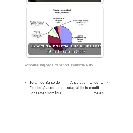
Exporturile industriei auto au însumat
29 mld. euro în 2017
exporturi mijloace transport
industrie auto
10 ani de Burse de
Anvelope inteligente
Excelenţă acordate de
adaptabile la condiţiile
Schaeffler România
meteo