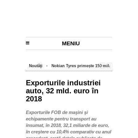
MENIU
Noutăţi
•
Nokian Tyres primește 150 mil.
euro de la BEI pentru fabrica de anvelope
cu emisii zero de la Oradea
Exporturile industriei
auto, 32 mld. euro în
2018
Exporturile FOB de maşini şi
echipamente pentru transport au
însumat, în 2018, 32,1 miliarde de euro,
în creştere cu 10,4% comparativ cu anul