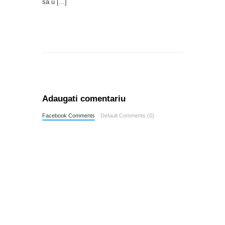
să u
[...]
Adaugati comentariu
Facebook Comments
Default Comments (0)