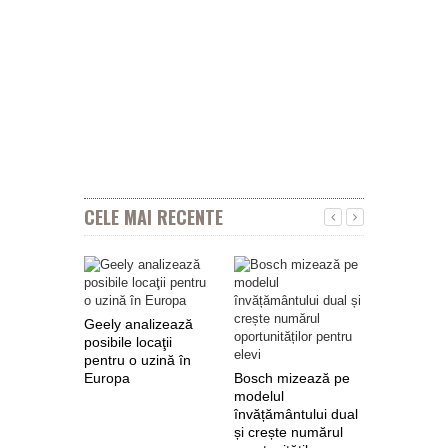
CELE MAI RECENTE
Geely analizează
posibile locaţii
pentru o uzină în
Europa
Bosch mizează pe
Nokian Ty
modelul
primește 
învățământului dual
euro de l
și crește numărul
pentru fab