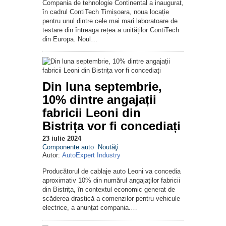
Compania de tehnologie Continental a inaugurat,
în cadrul ContiTech Timișoara, noua locație
pentru unul dintre cele mai mari laboratoare de
testare din întreaga rețea a unităților ContiTech
din Europa. Noul…
Din luna septembrie,
10% dintre angajații
fabricii Leoni din
Bistrița vor fi concediați
23 iulie 2024
Componente auto
Noutăţi
Autor:
AutoExpert Industry
Producătorul de cablaje auto Leoni va concedia
aproximativ 10% din numărul angajaților fabricii
din Bistriţa, în contextul economic generat de
scăderea drastică a comenzilor pentru vehicule
electrice, a anunțat compania.…