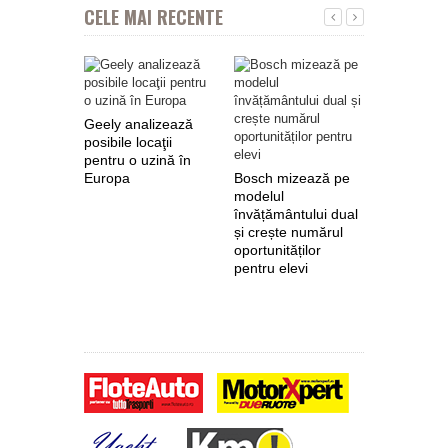
CELE MAI RECENTE
Geely analizează
posibile locaţii
pentru o uzină în
Europa
Bosch mizează pe
Nokian Ty
modelul
primește 
învățământului dual
euro de l
și crește numărul
pentru fab
oportunităților
anvelope 
pentru elevi
zero de l