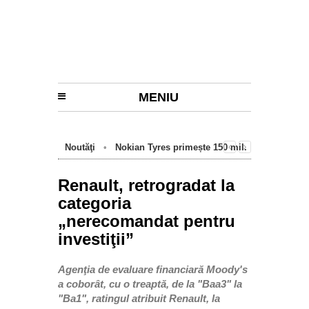
MENIU
Investiții
•
Companiile din industria auto
pot depune cereri de finanţare pentru
investiţii în tehnologii noi
Renault, retrogradat la
categoria
„nerecomandat pentru
investiţii”
Agenţia de evaluare financiară Moody's
a coborât, cu o treaptă, de la "Baa3" la
"Ba1", ratingul atribuit Renault, la