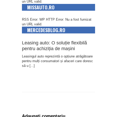
un URL valid.
MISSAUTO.RO
RSS Error: WP HTTP Error: Nu a fost furnizat
un URL valid.
MERCEDESBLOG.RO
Leasing auto: O soluție flexibilă
pentru achiziția de mașini
Leasingul auto reprezintă o opțiune atrăgătoare
pentru mulți consumatori și afaceri care doresc
să u
[...]
Adaugati comentariu