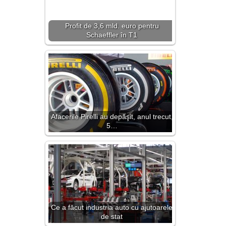
Profit de 3,6 mld. euro pentru
Schaeffler în T1
Afacerile Pirelli au depăşit, anul trecut,
5…
Ce a făcut industria auto cu ajutoarele
de stat