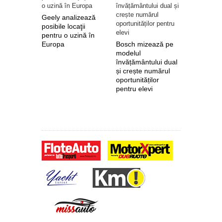
Geely analizează
posibile locaţii
pentru o uzină în
Europa
Bosch mizează pe
Nokian Ty
modelul
primește 
învățământului dual
euro de l
și crește numărul
pentru fab
oportunităților
anvelope 
pentru elevi
zero de l