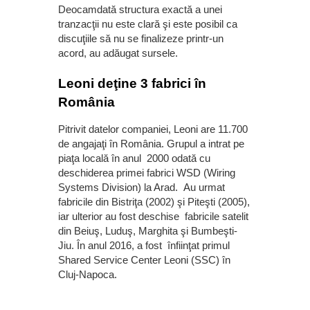
Deocamdată structura exactă a unei
tranzacţii nu este clară şi este posibil ca
discuţiile să nu se finalizeze printr-un
acord, au adăugat sursele.
Leoni deţine 3 fabrici în
România
Pitrivit datelor companiei, Leoni are 11.700
de angajaţi în România. Grupul a intrat pe
piaţa locală în anul 2000 odată cu
deschiderea primei fabrici WSD (Wiring
Systems Division) la Arad. Au urmat
fabricile din Bistriţa (2002) şi Piteşti (2005),
iar ulterior au fost deschise fabricile satelit
din Beiuş, Luduş, Marghita şi Bumbeşti-
Jiu. În anul 2016, a fost înfiinţat primul
Shared Service Center Leoni (SSC) în
Cluj-Napoca.