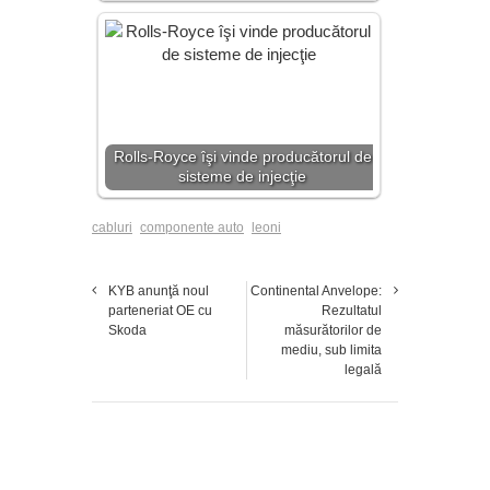
Rolls-Royce îşi vinde producătorul de
sisteme de injecţie
cabluri
componente auto
leoni
KYB anunţă noul
Continental Anvelope:
parteneriat OE cu
Rezultatul
Skoda
măsurătorilor de
mediu, sub limita
legală