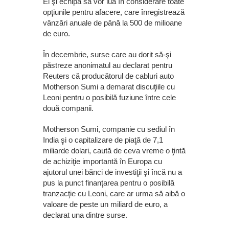
El şi echipa sa vor lua în considerare toate
opţiunile pentru afacere, care înregistrează
vânzări anuale de până la 500 de milioane
de euro.
În decembrie, surse care au dorit să-şi
păstreze anonimatul au declarat pentru
Reuters că producătorul de cabluri auto
Motherson Sumi a demarat discuţiile cu
Leoni pentru o posibilă fuziune între cele
două companii.
Motherson Sumi, companie cu sediul în
India şi o capitalizare de piaţă de 7,1
miliarde dolari, caută de ceva vreme o ţintă
de achiziţie importantă în Europa cu
ajutorul unei bănci de investiţii şi încă nu a
pus la punct finanţarea pentru o posibilă
tranzacţie cu Leoni, care ar urma să aibă o
valoare de peste un miliard de euro, a
declarat una dintre surse.