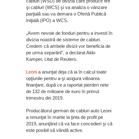
cabluri (WSD) de divizia care produce fire
şi cabluri (WCS) şi va analiza o vânzare
parţială sau va demara o Ofertă Publică
Iniţială (IPO) a WCS.
„Avem nevoie de fonduri pentru a investi în
divizia noastră de sisteme de cabluri.
Credem că ambele divizii vor beneficia de
pe urma separării”, a declarat Aldo
Kamper, citat de Reuters.
Leoni
a anunţat deja că ia în calcul toate
opţiunile pentru a-şi asigura viitoarea
finanţare, după ce a raportat pierderi nete
de 132 de milioane de euro în primul
trimestru din 2019.
Producătorul german de cabluri auto Leoni
a renunţat în martie la ţinta de profit pe
2019, anunţând că va face concedieri şi că
este posibil să vândă active.