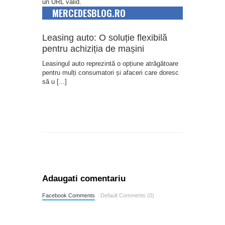
un URL valid.
MERCEDESBLOG.RO
Leasing auto: O soluție flexibilă
pentru achiziția de mașini
Leasingul auto reprezintă o opțiune atrăgătoare
pentru mulți consumatori și afaceri care doresc
să u
[...]
Adaugati comentariu
Facebook Comments
Default Comments (0)