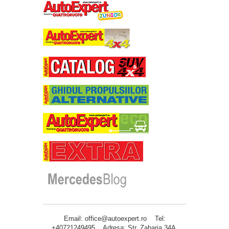
Email: office@autoexpert.ro Tel:
+40721249495 Adresa: Str. Zaharia 34A,