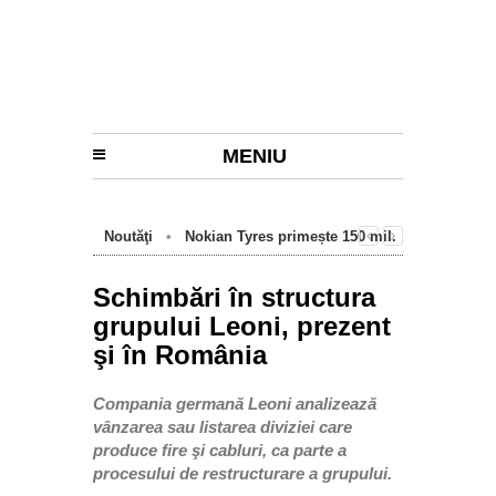
MENIU
Noutăţi
•
Nokian Tyres primește 150 mil.
euro de la BEI pentru fabrica de anvelope
cu emisii zero de la Oradea
Schimbări în structura
grupului Leoni, prezent
şi în România
Compania germană Leoni analizează
vânzarea sau listarea diviziei care
produce fire şi cabluri, ca parte a
procesului de restructurare a grupului.