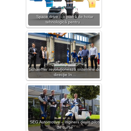
Space drive – o piatră de hotar
tehnologică pentru…
Schaeffler revoluţionează sistemele de
direcţie în…
SEG Automotive – Inginerii devin piloți
de curse