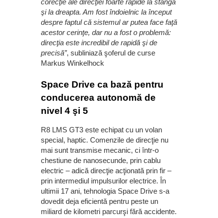
corecţie ale direcţiei foarte rapide la stânga
şi la dreapta. Am fost îndoielnic la început
despre faptul că sistemul ar putea face faţă
acestor cerinţe, dar nu a fost o problemă:
direcţia este incredibil de rapidă şi de
precisă”
, subliniază şoferul de curse
Markus Winkelhock
Space Drive ca bază pentru
conducerea autonomă de
nivel 4 şi 5
R8 LMS GT3 este echipat cu un volan
special, haptic. Comenzile de direcţie nu
mai sunt transmise mecanic, ci într-o
chestiune de nanosecunde, prin cablu
electric – adică direcţie acţionată prin fir –
prin intermediul impulsurilor electrice. În
ultimii 17 ani, tehnologia Space Drive s-a
dovedit deja eficientă pentru peste un
miliard de kilometri parcurşi fără accidente.