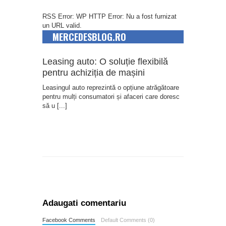
RSS Error: WP HTTP Error: Nu a fost furnizat
un URL valid.
MERCEDESBLOG.RO
Leasing auto: O soluție flexibilă
pentru achiziția de mașini
Leasingul auto reprezintă o opțiune atrăgătoare
pentru mulți consumatori și afaceri care doresc
să u
[...]
Adaugati comentariu
Facebook Comments
Default Comments (0)