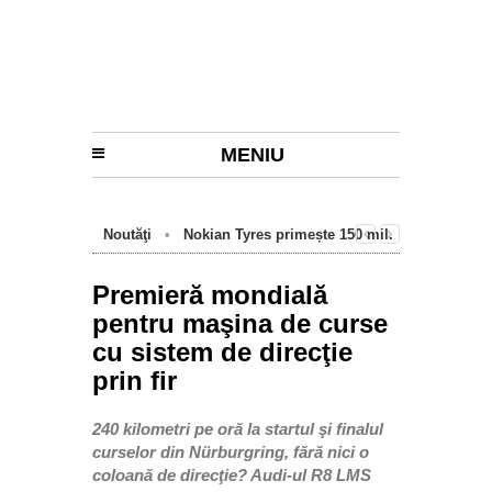
MENIU
Noutăţi
•
Nokian Tyres primește 150 mil.
euro de la BEI pentru fabrica de anvelope
cu emisii zero de la Oradea
Premieră mondială
pentru maşina de curse
cu sistem de direcţie
prin fir
240 kilometri pe oră la startul şi finalul
curselor din Nürburgring, fără nici o
coloană de direcţie? Audi-ul R8 LMS