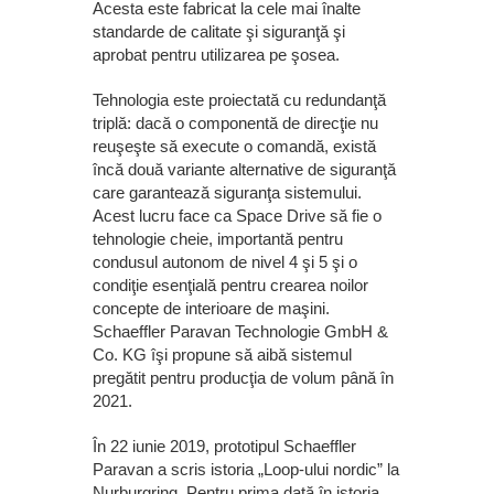
Acesta este fabricat la cele mai înalte
standarde de calitate şi siguranţă şi
aprobat pentru utilizarea pe şosea.
Tehnologia este proiectată cu redundanţă
triplă: dacă o componentă de direcţie nu
reuşeşte să execute o comandă, există
încă două variante alternative de siguranţă
care garantează siguranţa sistemului.
Acest lucru face ca Space Drive să fie o
tehnologie cheie, importantă pentru
condusul autonom de nivel 4 şi 5 şi o
condiţie esenţială pentru crearea noilor
concepte de interioare de maşini.
Schaeffler Paravan Technologie GmbH &
Co. KG îşi propune să aibă sistemul
pregătit pentru producţia de volum până în
2021.
În 22 iunie 2019, prototipul Schaeffler
Paravan a scris istoria „Loop-ului nordic” la
Nurburgring. Pentru prima dată în istoria