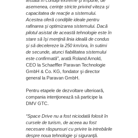
testată în condiţii extreme şi impune, de
asemenea, cerinţe stricte privind viteza şi
capacitatea de reacţie a sistemului.
Acestea oferă condiţiile ideale pentru
rafinarea şi optimizarea sistemului. Dacă
pilotul asistat de această tehnologie este în
stare să îşi menţină linia ideală de condus
şi să decelereze la 250 km/ora, în sutimi
de secunde, atunci fiabilitatea sistemului
este confirmată”
, arată Roland Arnold,
CEO la Schaeffler Paravan Technologie
GmbH & Co. KG, fondator şi director
general la Paravan GmbH.
Pentru etapele de dezvoltare ulterioară,
compania intenţionează să participe la
DMV GTC.
“Space Drive nu a fost niciodată folosit în
cursele de turism, de aceea au fost
necesare răspunsuri cu privire la intrebările
despre noua tehnologie şi siguranţă.