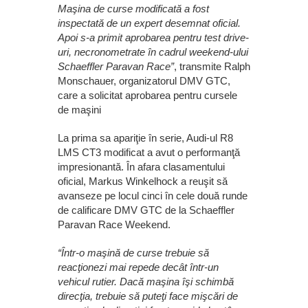
Maşina de curse modificată a fost
inspectată de un expert desemnat oficial.
Apoi s-a primit aprobarea pentru test drive-
uri, necronometrate în cadrul weekend-ului
Schaeffler Paravan Race”
, transmite Ralph
Monschauer, organizatorul DMV GTC,
care a solicitat aprobarea pentru cursele
de maşini
La prima sa apariţie în serie, Audi-ul R8
LMS CT3 modificat a avut o performanţă
impresionantă. În afara clasamentului
oficial, Markus Winkelhock a reuşit să
avanseze pe locul cinci în cele două runde
de calificare DMV GTC de la Schaeffler
Paravan Race Weekend.
“Într-o maşină de curse trebuie să
reacţionezi mai repede decât într-un
vehicul rutier. Dacă maşina îşi schimbă
direcţia, trebuie să puteţi face mişcări de