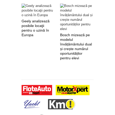
Geely analizează
posibile locaţii
pentru o uzină în
Europa
Bosch mizează pe
Nokian Ty
modelul
primește 
învățământului dual
euro de l
și crește numărul
pentru fab
oportunităților
anvelope 
pentru elevi
zero de l