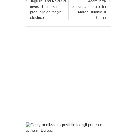
Jaguar Land Rover va
Acord între
investi 1 mld. £ în
constructorii auto din
producţia de maşini
Marea Britanie şi
electrice
China