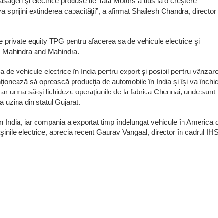
pasageri şi electrice produse de Tata Motors a dus la o creştere
 sprijini extinderea capacităţii”, a afirmat Shailesh Chandra, director 
 de private equity TPG pentru afacerea sa de vehicule electrice şi
n Mahindra and Mahindra.
 de vehicule electrice în India pentru export şi posibil pentru vânzar
nţionează să oprească producţia de automobile în India şi îşi va închi
r urma să-şi lichideze operaţiunile de la fabrica Chennai, unde sunt
a uzina din statul Gujarat.
în India, iar compania a exportat timp îndelungat vehicule în America 
inile electrice, aprecia recent Gaurav Vangaal, director în cadrul IH