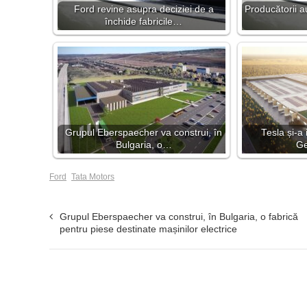
Ford revine asupra deciziei de a
Producătorii au
închide fabricile…
Grupul Eberspaecher va construi, în
Tesla și-a
Bulgaria, o…
Ge
Ford
Tata Motors
Grupul Eberspaecher va construi, în Bulgaria, o fabrică
pentru piese destinate mașinilor electrice