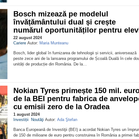
Bosch mizează pe modelul
învățământului dual și crește
numărul oportunităților pentru elev
22 august 2024
Cariere
Autor:
Maria Munteanu
Bosch, lider global în furnizarea de tehnologii și servicii, aniversează
peste zece ani de la lansarea programului de Școală Duală în cele do
unități de producție din România. De la…
Nokian Tyres primește 150 mil. eur
de la BEI pentru fabrica de anvelop
cu emisii zero de la Oradea
1 august 2024
Investiții
Noutăţi
Autor:
Ada Ştefan
Banca Europeană de Investiţii (BEI) a acordat Nokian Tyres un împru
de 150 de milioane de euro pentru construirea în România a primei fab