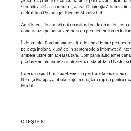
„Sporirea preferinţei consumatorilor pentru vehiculele de 
semnificativă a comenzilor, această potenţială tranzacţie va
cadrul Tata Passenger Electric Mobility Ltd.
Anul trecut, Tata a obţinut un miliard de dolari de la firma
concurează pe acest segment cu producătorul auto india
În februarie, Ford anunţase că ia în considerare producerea
pe piaţa indiană, după ce în septembrie a informat că inte
ambele uzine din această ţară. Compania auto americană a
produse autoturisme şi motoare, din statul Tamil Nadu, şi l
Este un raport bun cost-beneficiu pentru a fabrica maşini 
Nord şi Europa, ambele pieţe în creştere rapidă pentru maş
Markit.
CITEȘTE ȘI: