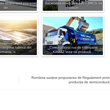
to străini sunt interesaţi
Societatea mixtă Renault – JMCG va
de…
produce…
 inaugurat fabrica din
Constructorul rus de camioane
rmania, o…
KAMAZ vrea să producă…
România susține propunerea de Regulament privi
producția de semiconducto