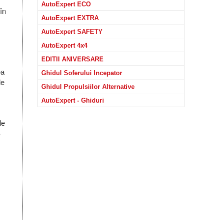
AutoExpert ECO
în
AutoExpert EXTRA
AutoExpert SAFETY
AutoExpert 4x4
EDITII ANIVERSARE
ea
Ghidul Soferului Incepator
de
Ghidul Propulsiilor Alternative
AutoExpert - Ghiduri
de
S