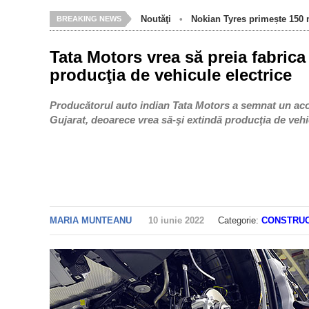
Noutăţi
•
Nokian Tyres primește 150 m
BREAKING NEWS
Tata Motors vrea să preia fabrica
producţia de vehicule electrice
Producătorul auto indian Tata Motors a semnat un acord
Gujarat, deoarece vrea să-şi extindă producţia de vehic
MARIA MUNTEANU
10 iunie 2022
Categorie:
CONSTRUC