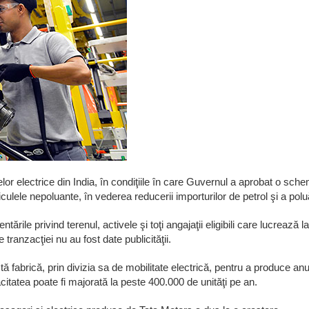
or electrice din India, în condiţiile în care Guvernul a aprobat o sch
culele nepoluante, în vederea reducerii importurilor de petrol şi a poluă
le privind terenul, activele şi toţi angajaţii eligibili care lucrează la
e tranzacţiei nu au fost date publicităţii.
tă fabrică, prin divizia sa de mobilitate electrică, pentru a produce anu
pacitatea poate fi majorată la peste 400.000 de unităţi pe an.