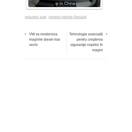
şi în China
industrie auto
modele hibride Renault
VW va moderniza
Tehnologie avansată
maşinile diesel mai
pentru creşterea
vechi
siguranţei copiilor în
maşini