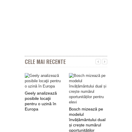
CELE MAI RECENTE
Geely analizează
posibile locaţii
pentru o uzină în
Europa
Bosch mizează pe
Nokian Ty
modelul
primește 
învățământului dual
euro de l
și crește numărul
pentru fab
oportunităților
anvelope 