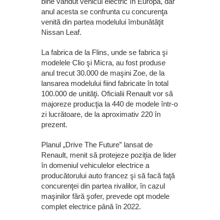
bine vândut vehicul electric în Europa, dar
anul acesta se confrunta cu concurenţa
venită din partea modelului îmbunătăţit
Nissan Leaf.
La fabrica de la Flins, unde se fabrica şi
modelele Clio şi Micra, au fost produse
anul trecut 30.000 de maşini Zoe, de la
lansarea modelului fiind fabricate în total
100.000 de unităţi. Oficialii Renault vor să
majoreze producţia la 440 de modele într-o
zi lucrătoare, de la aproximativ 220 în
prezent.
Planul „Drive The Future” lansat de
Renault, menit să protejeze poziţia de lider
în domeniul vehiculelor electrice a
producătorului auto francez şi să facă faţă
concurenţei din partea rivalilor, în cazul
maşinilor fără şofer, prevede opt modele
complet electrice până în 2022.