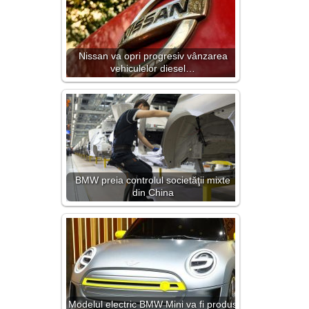
Nissan va opri progresiv vânzarea
vehiculelor diesel…
BMW preia controlul societăţii mixte
din China
Modelul electric BMW Mini va fi produs