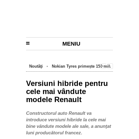
MENIU
Noutăţi
•
Nokian Tyres primește 150 mil.
euro de la BEI pentru fabrica de anvelope
cu emisii zero de la Oradea
Versiuni hibride pentru
cele mai vândute
modele Renault
Constructorul auto Renault va
introduce versiuni hibride la cele mai
bine vândute modele ale sale, a anunţat
luni producătorul francez.