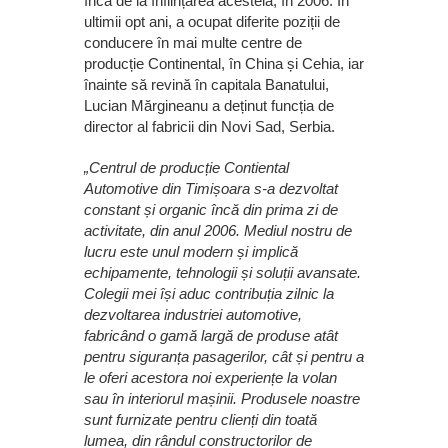
încă de la înființarea acesteia, în 2006. În
ultimii opt ani, a ocupat diferite poziții de
conducere în mai multe centre de
producție Continental, în China și Cehia, iar
înainte să revină în capitala Banatului,
Lucian Mărgineanu a deținut funcția de
director al fabricii din Novi Sad, Serbia.
„Centrul de producție Contiental
Automotive din Timișoara s-a dezvoltat
constant și organic încă din prima zi de
activitate, din anul 2006. Mediul nostru de
lucru este unul modern și implică
echipamente, tehnologii și soluții avansate.
Colegii mei își aduc contribuția zilnic la
dezvoltarea industriei automotive,
fabricând o gamă largă de produse atât
pentru siguranța pasagerilor, cât și pentru a
le oferi acestora noi experiențe la volan
sau în interiorul mașinii. Produsele noastre
sunt furnizate pentru clienți din toată
lumea, din rândul constructorilor de