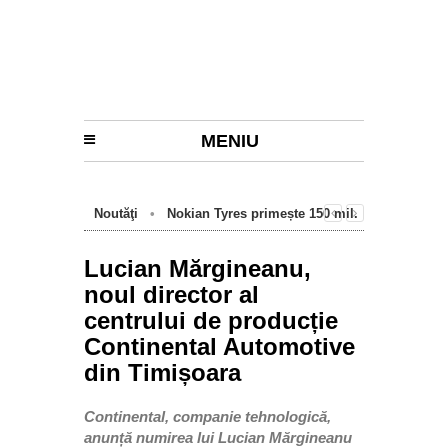
MENIU
Noutăţi
•
Nokian Tyres primește 150 mil.
euro de la BEI pentru fabrica de anvelope
cu emisii zero de la Oradea
Lucian Mărgineanu,
noul director al
centrului de producție
Continental Automotive
din Timișoara
Continental, companie tehnologică,
anunță numirea lui Lucian Mărgineanu