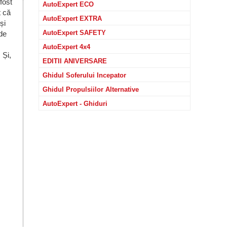
fost
AutoExpert ECO
t că
AutoExpert EXTRA
și
AutoExpert SAFETY
nde
AutoExpert 4x4
 Și,
EDITII ANIVERSARE
Ghidul Soferului Incepator
Ghidul Propulsiilor Alternative
AutoExpert - Ghiduri