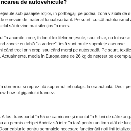
abricarea de autovehicule?
nețesute sub pasajele roților, în portbagaj, pe podea, zona vizibilă de 
unde e nevoie de material fonoabsorbant. Pe scurt, cu cât autoturismul 
aclul săi devine mai silențios în mers.
l în anumite zone, în locul textilelor nețesute, sau, chiar, nu folosesc
ând zonele cu tablă ”la vedere”, însă sunt multe suprafețe ascunse
echi când treci prin gropi sau când mergi pe autostradă. Pe scurt, textile
nii. Actualmente, media în Europa este de 26 kg de nețesut pe exempla
l în domeniu, și reprezintă supremul tehnologic la ora actuală. Deci, pe
now-how-ul gigantului francez.
. A fost transportat în 55 de camioane și montat în 5 luni de către anga
 au permis echipei Andritz să intre în țară pentru un timp atât de lung
. Doar cablurile pentru semnalele necesare funcționării noii linii totalize