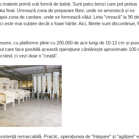
cu materie primă sub formă de baloți. Sunt patru benzi care pot prelua
ialului final. Urmează zona de preparare fibre, unde se amestecă și se
e, apoi zona de cardare, unde se formează vălul. Linia ”virează” la 90 de
este mai subțire decât o foaie hârtie. Aici, fibrele sunt discontinue, f
țesere, cu platforme pline cu 200.000 de ace lungi de 10-12 cm și pus
ajul care face posibilă această operațiune cântărește aproximativ 100 
ucrând, ci vezi doar o ”ceață”.
nsistență remarcabilă. Practic, operațiunea de ”înțepare” și ”agățare” 