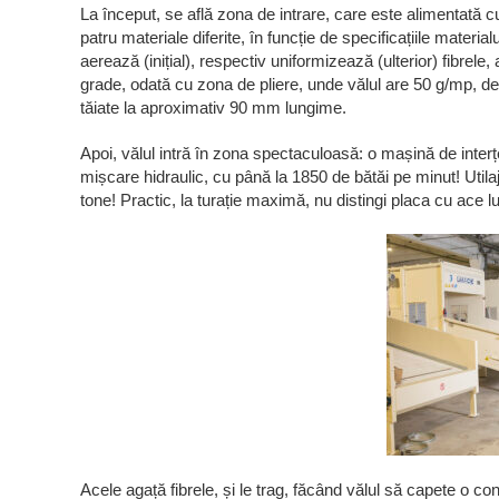
La început, se află zona de intrare, care este alimentată 
patru materiale diferite, în funcție de specificațiile mater
aerează (inițial), respectiv uniformizează (ulterior) fibrel
grade, odată cu zona de pliere, unde vălul are 50 g/mp, deci 
tăiate la aproximativ 90 mm lungime.
Apoi, vălul intră în zona spectaculoasă: o mașină de inter
mișcare hidraulic, cu până la 1850 de bătăi pe minut! Util
tone! Practic, la turație maximă, nu distingi placa cu ace l
Acele agață fibrele, și le trag, făcând vălul să capete o co