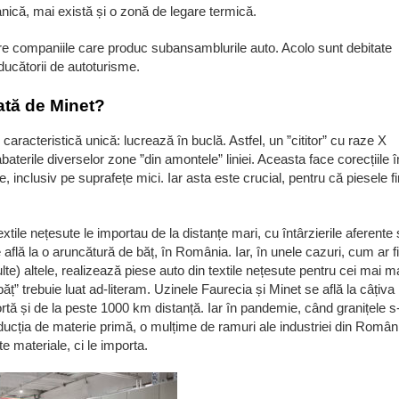
ică, mai există și o zonă de legare termică.
e către companiile care produc subansamblurile auto. Acolo sunt debitate
oducătorii de autoturisme.
ată de Minet?
o caracteristică unică: lucrează în buclă. Astfel, un ”cititor” cu raze X
baterile diverselor zone ”din amontele” liniei. Aceasta face corecțiile î
ile, inclusiv pe suprafețe mici. Iar asta este crucial, pentru că piesele f
ile nețesute le importau de la distanțe mari, cu întârzierile aferente 
află la o aruncătură de băț, în România. Iar, în unele cazuri, cum ar fi
ulte) altele, realizează piese auto din textile nețesute pentru cei mai m
ăț” trebuie luat ad-literam. Uzinele Faurecia și Minet se află la câțiv
ortă și de la peste 1000 km distanță. Iar în pandemie, când granițele s
producția de materie primă, o mulțime de ramuri ale industriei din Român
e materiale, ci le importa.