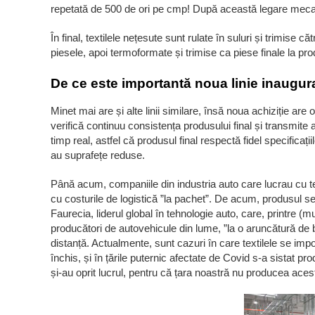
repetată de 500 de ori pe cmp! După această legare mecan
În final, textilele nețesute sunt rulate în suluri și trimis
piesele, apoi termoformate și trimise ca piese finale la pr
De ce este importantă noua linie inaugur
Minet mai are și alte linii similare, însă noua achiziție are 
verifică continuu consistența produsului final și transmite a
timp real, astfel că produsul final respectă fidel specificați
au suprafețe reduse.
Până acum, companiile din industria auto care lucrau cu text
cu costurile de logistică ”la pachet”. De acum, produsul se 
Faurecia, liderul global în tehnologie auto, care, printre (m
producători de autovehicule din lume, ”la o aruncătură de b
distanță. Actualmente, sunt cazuri în care textilele se imp
închis, și în țările puternic afectate de Covid s-a sistat 
și-au oprit lucrul, pentru că țara noastră nu producea acest