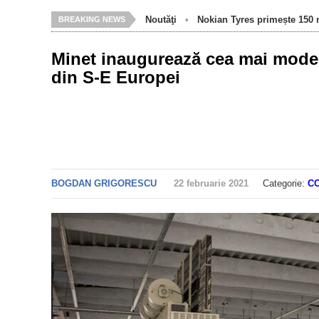
Noutăţi
•
Nokian Tyres primește 150 m
BREAKING NEWS
Minet inaugurează cea mai modern
din S-E Europei
BOGDAN GRIGORESCU
22 februarie 2021
Categorie:
C