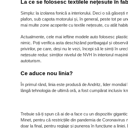
La ce se folosesc textilele nețesute în f
Simplu: la izolarea fonică a interiorului. Deci o să găsești 
plafon, sub capota motorului și, în general, peste tot pe 
mai multe zone acoperite cu textile nețesute, cu atât habit
Actualmente, cele mai ieftine modele auto folosesc plasticu
nimic. Poți verifica asta deschizând portbagajul și observ
privirilor, pe care, deși nu le vezi, începi să le simți în ur
nețesute reduc simțitor nivelul de NVH în interiorul mași
autoturism.
Ce aduce nou linia?
În primul rând, linia este produsă de Andritz, lider mondia
lângă tehnologia de ultimă oră, a fost cumpărat inclusiv k
Trebuie să-ți spun că ai de-a face cu un dispozitiv gigantic
Minet, pentru că restricțiile din pandemia de Coronavirus nu
doar la final, pentru reglaje și punerea în funcțiune a liniei