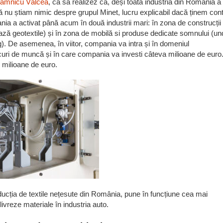
 Râmnicu Vâlcea
, ca să realizez că, deși toată industria din România a 
 nu știam nimic despre grupul Minet, lucru explicabil dacă ținem con
a a activat până acum în două industrii mari: în zona de construcții 
ează geotextile) și în zona de mobilă si produse dedicate somnului (u
). De asemenea, în viitor, compania va intra și în domeniul
uri de muncă și în care compania va investi câteva milioane de euro.
0 milioane de euro.
oducția de textile nețesute din România, pune în funcțiune cea mai
ivreze materiale în industria auto.