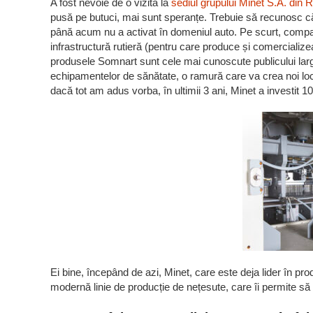
A fost nevoie de o vizită la
sediul grupului Minet S.A. din
pusă pe butuci, mai sunt speranțe. Trebuie să recunosc că
până acum nu a activat în domeniul auto. Pe scurt, compani
infrastructură rutieră (pentru care produce și comercializ
produsele Somnart sunt cele mai cunoscute publicului larg
echipamentelor de sănătate, o ramură care va crea noi loc
dacă tot am adus vorba, în ultimii 3 ani, Minet a investit 1
Ei bine, începând de azi, Minet, care este deja lider în pr
modernă linie de producție de nețesute, care îi permite să l