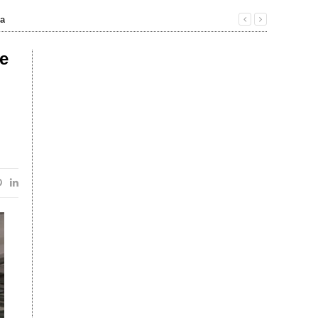
ea
te