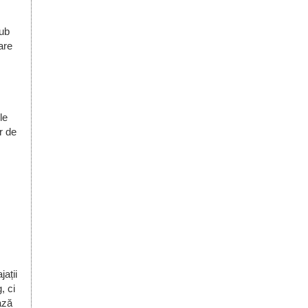
sub
are
le
r de
jații
, ci
ază