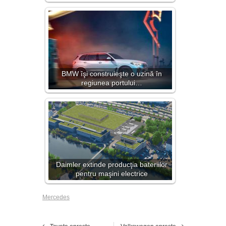
BMW îşi construieşte o uzină în
regiunea portului…
Daimler extinde producţia bateriilor
pentru maşini electrice
Mercedes