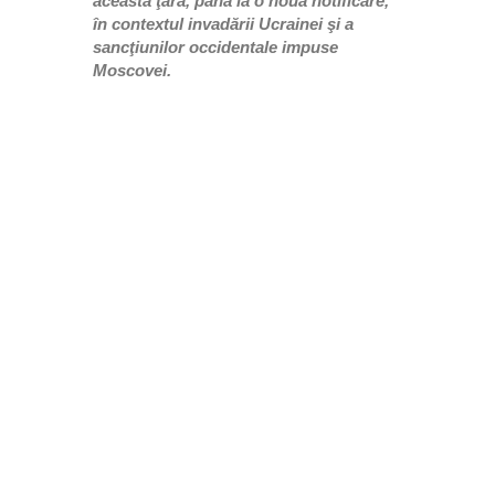
această ţară, până la o nouă notificare,
în contextul invadării Ucrainei şi a
sancţiunilor occidentale impuse
Moscovei.