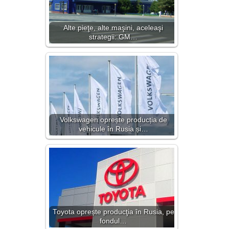
Alte pieţe, alte maşini, aceleaşi
strategii: GM…
Volkswagen oprește producția de
vehicule în Rusia și…
Toyota oprește producţia în Rusia, pe
fondul…