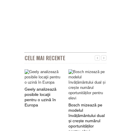
CELE MAI RECENTE
Geely analizează
posibile locaţii
pentru o uzină în
Europa
Bosch mizează pe
Nokian Ty
modelul
primește 
învățământului dual
euro de l
și crește numărul
pentru fab
oportunităților
anvelope 