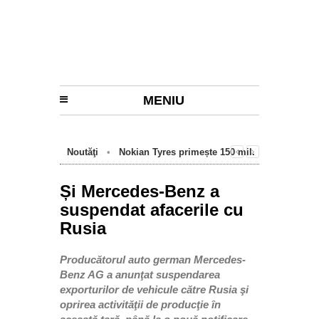
MENIU
Noutăţi
•
Nokian Tyres primește 150 mil.
euro de la BEI pentru fabrica de anvelope
cu emisii zero de la Oradea
Și Mercedes-Benz a
suspendat afacerile cu
Rusia
Producătorul auto german Mercedes-
Benz AG a anunţat suspendarea
exporturilor de vehicule către Rusia şi
oprirea activităţii de producţie în