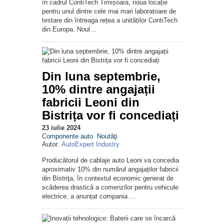
în cadrul ContiTech Timișoara, noua locație
pentru unul dintre cele mai mari laboratoare de
testare din întreaga rețea a unităților ContiTech
din Europa. Noul…
Din luna septembrie,
10% dintre angajații
fabricii Leoni din
Bistrița vor fi concediați
23 iulie 2024
Componente auto
Noutăţi
Autor:
AutoExpert Industry
Producătorul de cablaje auto Leoni va concedia
aproximativ 10% din numărul angajaților fabricii
din Bistriţa, în contextul economic generat de
scăderea drastică a comenzilor pentru vehicule
electrice, a anunțat compania.…