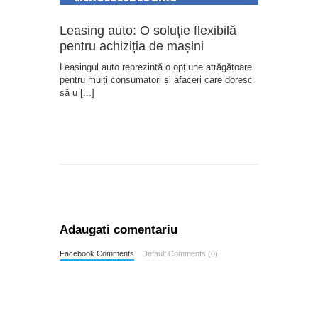
Leasing auto: O soluție flexibilă
pentru achiziția de mașini
Leasingul auto reprezintă o opțiune atrăgătoare
pentru mulți consumatori și afaceri care doresc
să u
[...]
Adaugati comentariu
Facebook Comments
Default Comments (0)