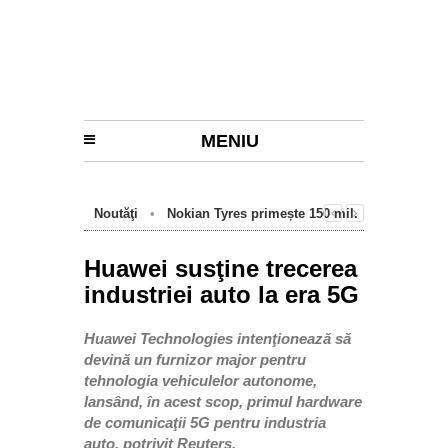
MENIU
Noutăţi
•
Nokian Tyres primește 150 mil.
euro de la BEI pentru fabrica de anvelope
cu emisii zero de la Oradea
Huawei susţine trecerea
industriei auto la era 5G
Huawei Technologies intenţionează să
devină un furnizor major pentru
tehnologia vehiculelor autonome,
lansând, în acest scop, primul hardware
de comunicaţii 5G pentru industria
auto, potrivit Reuters.