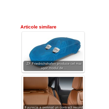
Articole similare
ZF Friedrichshafen produce cel mai
uşor modul de…
Faurecia a semnat un contract record