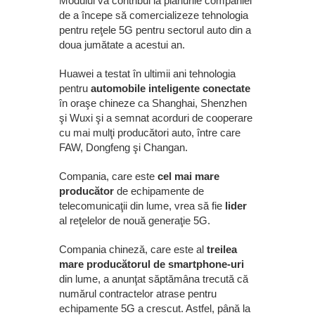
Modulul va contribui la planurile companiei
de a începe să comercializeze tehnologia
pentru reţele 5G pentru sectorul auto din a
doua jumătate a acestui an.
Huawei a testat în ultimii ani tehnologia
pentru
automobile inteligente conectate
în oraşe chineze ca Shanghai, Shenzhen
şi Wuxi şi a semnat acorduri de cooperare
cu mai mulţi producători auto, între care
FAW, Dongfeng şi Changan.
Compania, care este
cel mai mare
producător
de echipamente de
telecomunicaţii din lume, vrea să fie
lider
al reţelelor de nouă generaţie 5G.
Compania chineză, care este al
treilea
mare producătorul de smartphone-uri
din lume, a anunţat săptămâna trecută că
numărul contractelor atrase pentru
echipamente 5G a crescut. Astfel, până la