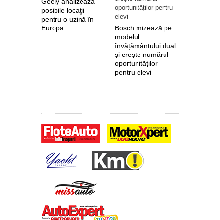
Geely analizează
posibile locaţii
pentru o uzină în
Europa
Bosch mizează pe
Nokian Ty
modelul
primește 
învățământului dual
euro de l
și crește numărul
pentru fab
oportunităților
anvelope 
pentru elevi
zero de l