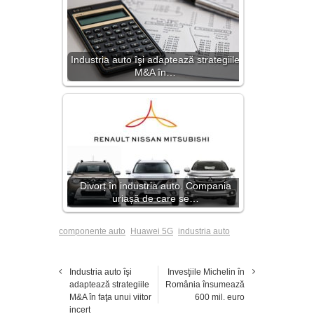
Industria auto îşi adaptează strategiile
M&A în…
Divorț în industria auto. Compania
uriașă de care se…
componente auto
Huawei 5G
industria auto
Industria auto îşi
Invesţiile Michelin în
adaptează strategiile
România însumează
M&A în faţa unui viitor
600 mil. euro
incert