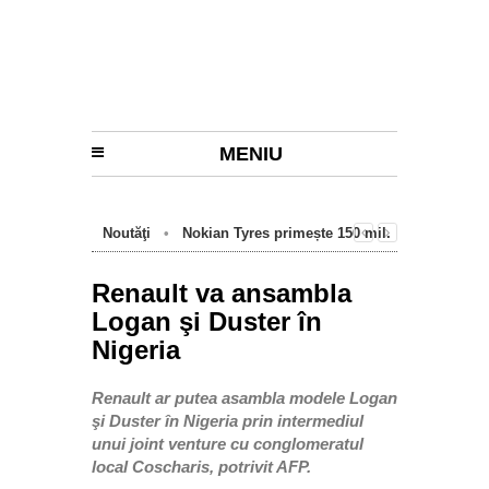
MENIU
Noutăţi
•
Nokian Tyres primește 150 mil.
euro de la BEI pentru fabrica de anvelope
cu emisii zero de la Oradea
Renault va ansambla
Logan şi Duster în
Nigeria
Renault ar putea asambla modele Logan
şi Duster în Nigeria prin intermediul
unui joint venture cu conglomeratul
local Coscharis, potrivit AFP.