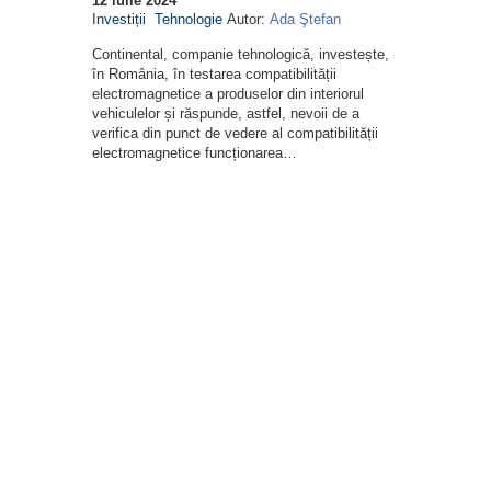
12 iulie 2024
Investiții
Tehnologie
Autor:
Ada Ştefan
Continental, companie tehnologică, investește,
în România, în testarea compatibilității
electromagnetice a produselor din interiorul
vehiculelor și răspunde, astfel, nevoii de a
verifica din punct de vedere al compatibilității
electromagnetice funcționarea…