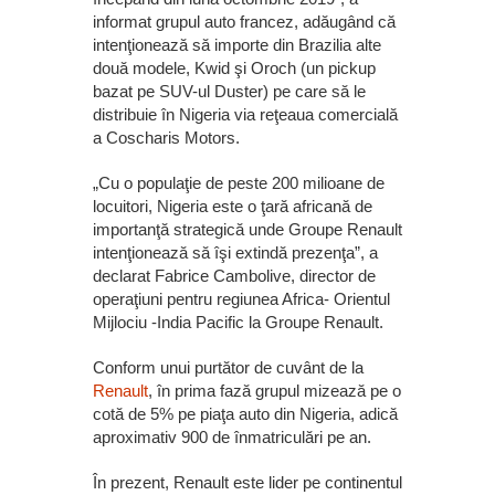
informat grupul auto francez, adăugând că
intenţionează să importe din Brazilia alte
două modele, Kwid şi Oroch (un pickup
bazat pe SUV-ul Duster) pe care să le
distribuie în Nigeria via reţeaua comercială
a Coscharis Motors.
„Cu o populaţie de peste 200 milioane de
locuitori, Nigeria este o ţară africană de
importanţă strategică unde Groupe Renault
intenţionează să îşi extindă prezenţa”, a
declarat Fabrice Cambolive, director de
operaţiuni pentru regiunea Africa- Orientul
Mijlociu -India Pacific la Groupe Renault.
Conform unui purtător de cuvânt de la
Renault
, în prima fază grupul mizează pe o
cotă de 5% pe piaţa auto din Nigeria, adică
aproximativ 900 de înmatriculări pe an.
În prezent, Renault este lider pe continentul