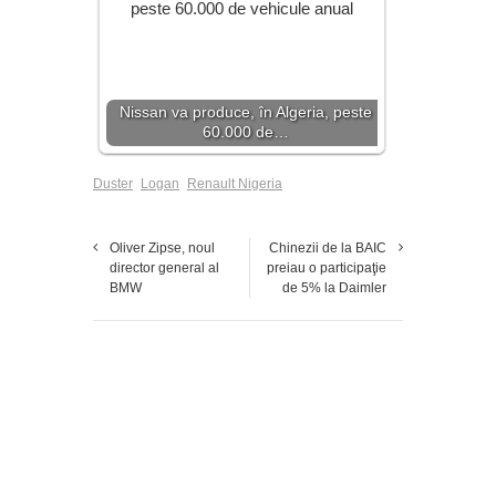
Nissan va produce, în Algeria, peste
60.000 de…
Duster
Logan
Renault Nigeria
Oliver Zipse, noul
Chinezii de la BAIC
director general al
preiau o participaţie
BMW
de 5% la Daimler