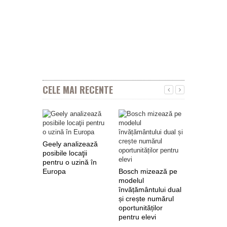
CELE MAI RECENTE
Geely analizează
posibile locaţii
pentru o uzină în
Europa
Bosch mizează pe
Nokian Ty
modelul
primește 
învățământului dual
euro de l
și crește numărul
pentru fab
oportunităților
anvelope 
pentru elevi
zero de l