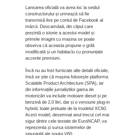
Lansarea oficială va avea loc la sediul
constructorului și urmează să fie
transmisă live pe contul de Facebook al
mărcii. Deocamdaă, din clipul care
prezintă o istorie a acestui model și
primele imagini cu mașina se poate
observa că aceasta propune o grilă
modificată și un habitaclu cu pronunțate
accente premium.
Încă nu au fost furnizate alte detalii oficiale,
însă se știe că mașina folosește platforma
Scalable Product Architecture (SPA), iar
din informațiile jurnaliștilor gama de
motorizări va include motoare diesel și pe
benzină de 2.0 litri, dar și o versiune plug-in
hybrid, toate preluate de la modelul XC60.
Acest model, desemnat anul trecut cel mai
sigur dintre cele testate de EuroNCAP, va
reprezenta și sursa sistemelor de
siguranță ale noului V60.