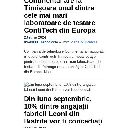
Continental are la
Timișoara unul dintre
cele mai mari
laboratoare de testare
ContiTech din Europa
23 iulie 2024
Investiții
Tehnologie
Autor:
Maria Munteanu
Compania de tehnologie Continental a inaugurat,
în cadrul ContiTech Timișoara, noua locație
pentru unul dintre cele mai mari laboratoare de
testare din întreaga rețea a unităților ContiTech
din Europa. Noul…
Din luna septembrie,
10% dintre angajații
fabricii Leoni din
Bistrița vor fi concediați