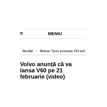
MENIU
Noutăţi
•
Nokian Tyres primește 150 mil.
euro de la BEI pentru fabrica de anvelope
cu emisii zero de la Oradea
Volvo anunță că va
lansa V60 pe 21
februarie (video)