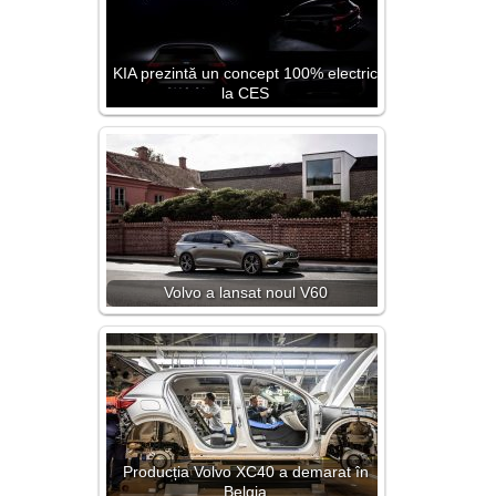
KIA prezintă un concept 100% electric
la CES
Volvo a lansat noul V60
Producția Volvo XC40 a demarat în
Belgia