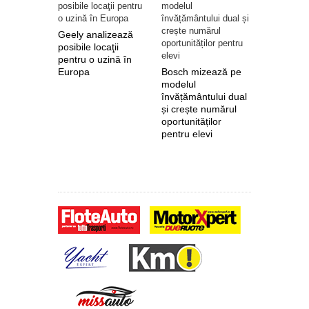
Geely analizează
posibile locaţii
pentru o uzină în
Europa
Bosch mizează pe
Nokian Ty
modelul
primește 
învățământului dual
euro de l
și crește numărul
pentru fab
oportunităților
anvelope 
pentru elevi
zero de l