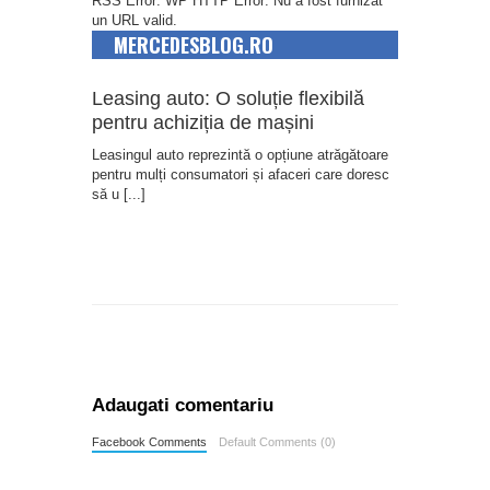
RSS Error: WP HTTP Error: Nu a fost furnizat
un URL valid.
MERCEDESBLOG.RO
Leasing auto: O soluție flexibilă
pentru achiziția de mașini
Leasingul auto reprezintă o opțiune atrăgătoare
pentru mulți consumatori și afaceri care doresc
să u
[...]
Adaugati comentariu
Facebook Comments
Default Comments (0)