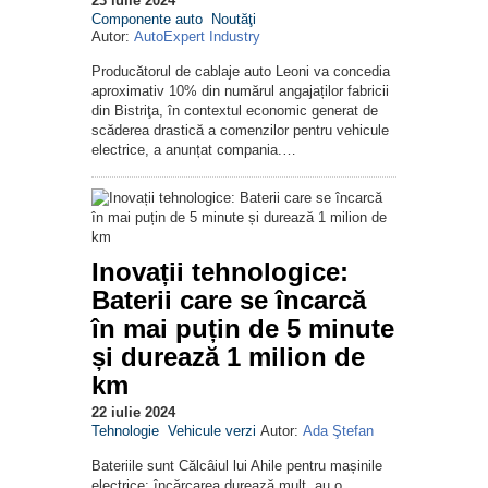
23 iulie 2024
Componente auto
Noutăţi
Autor:
AutoExpert Industry
Producătorul de cablaje auto Leoni va concedia
aproximativ 10% din numărul angajaților fabricii
din Bistriţa, în contextul economic generat de
scăderea drastică a comenzilor pentru vehicule
electrice, a anunțat compania.…
Inovații tehnologice:
Baterii care se încarcă
în mai puțin de 5 minute
și durează 1 milion de
km
22 iulie 2024
Tehnologie
Vehicule verzi
Autor:
Ada Ştefan
Bateriile sunt Călcâiul lui Ahile pentru mașinile
electrice: încărcarea durează mult, au o