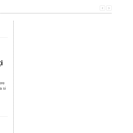
i
ere
a si