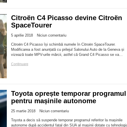
Citroën C4 Picasso devine Citroën
SpaceTourer
5 aprilie 2018
Niciun comentariu
Citroën C4 Picasso își schimbă numele în Citroën SpaceTourer.
Modificarea a fost anunțată cu prilejul Salonului Auto de la Geneva și
vizează toate MPV-urile mărcii, astfel că Grand C4 Picasso se va…
Continuare
Toyota oprește temporar programul
pentru mașinile autonome
25 martie 2018
Niciun comentariu
Toyota a decis să suspende temporar programul referitor la mașinile
autonome după accidentul fatal din SUA al mașinii dotate cu tehnologi