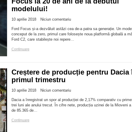
Focus la 20 de ani de la debutul
modelului!
10 aprilie 2018
Niciun comentariu
Ford Focus și-a dezvăluit astăzi cea de-a patra sa generație. Un mode
conceput de la zero, primul care folosește noua platformă globală a măr
Ford C2, care stabilește noi repere…
Continuare
Creștere de producție pentru Dacia 
primul trimestru
10 aprilie 2018
Niciun comentariu
Dacia a înregistrat un spor al producției de 2,17% comparativ cu prime
trei luni ale anului trecut. În cifre nete, producția uzinei de la Mioveni a
de 85.365 de…
Continuare