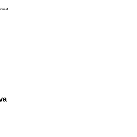
sează
va